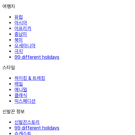
여행지
유럽
아시아
아프리카
중남미
북미
오세아니아
극지
99 different holidays
스타일
하이킹 & 트레킹
레일
애니멀
클래식
익스페디션
신발끈 정보
신발끈스토리
99 different holidays
슈캐스트