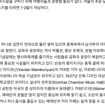
숙박시설을 구하기 위해 여행자들과 경쟁할 필요가 없다. 겨울의 추운
키를 타려면 1-2월이 적당하다.
의 하나로 삼면이 언덕으로 둘러 쌓여 있으며 동북부에서 남서부의 아
움)으로 향한다. 공화국 광장에는 역사 박물관, 중앙 우체국, 호텔 아르메니
사나 기념일에는 행사와축제를 즐기려는 사람들로 공화국 광장이 복잡하고
achtots)에 중요한 시설들이 위치하고 있다. 반원의 풍치지구는 동쪽 
냔(Vardan Mamikonyan)의 거대한 기마 상, 아르메니아의 서
한 아르메니아 학살 기념관이 위치하고 있다. 1937년 건축 디자인 
 건축학교였던 코미타스 실내악 연주장(Komitas Chamber Music
헌한 작곡자 겸 성직자의 이름에서 유래됐다. 마텐다다란(Matenda
. 예레반의 호텔은 많지 않지만 중심에 위치해 찾기 쉽고, 소련의 붕
나 차나 음식을 즐길수 있는 예레반의 거리 카페는 쉽게 찾을 수 있