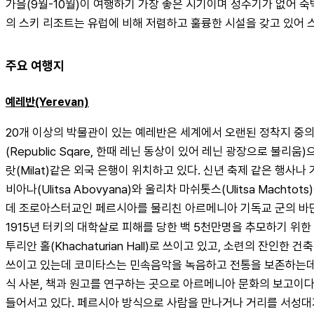
가을(9월-10월)이 여행하기 가장 좋은 시기이며 성수기가 없어 
의 스키 리조트는 유럽에 비해 저렴하고 훌륭한 시설을 갖고 있어 스
주요 여행지
예레반(Yerevan)
20개 이상의 박물관이 있는 예레반은 세계에서 오랜된 정착지 중
(Republic Sqare, 한때 레닌 동상이 있어 레닌 광장으로 불리
랏(Milat)같은 외국 은행이 위치하고 있다. 신년 축제 같은 행
비아나(Ulitsa Abovyana)와 울리차 마쉬톳스(Ulitsa M
데 조로아스터교인 페르시아를 물리친 아르메니아 기독교 군의 바단 마미코
1915년 터키의 대학살로 피해를 당한 백 5천만명을 추모하기 위
투리안 홀(Khachaturian Hall)로 쓰이고 있고, 소련의 잔인한
쓰이고 있는데 코미타스는 민속음악을 녹음하고 전통을 보존하는데 공
식 사본, 책과 원고를 연구하는 곳으로 아르메니아 문화의 보고이다
들어서고 있다. 페르시아 방식으로 사람을 만나거나 거리를 서성대거