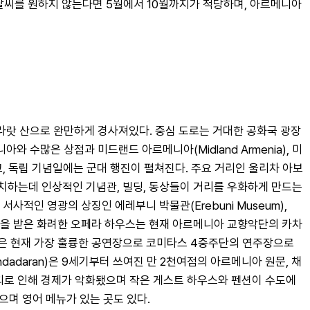
 날씨를 원하지 않는다면 5월에서 10월까지가 적당하며, 아르메니아
라랏 산으로 완만하게 경사져있다. 중심 도로는 거대한 공화국 광장
아와 수많은 상점과 미드랜드 아르메니아(Midland Armenia), 미
, 독립 기념일에는 군대 행진이 펼쳐진다. 주요 거리인 울리차 아보
끝에 위치하는데 인상적인 기념관, 빌딩, 동상들이 거리를 우화하게 만드는
사적인 영광의 상징인 에레부니 박물관(Erebuni Museum), 
대상을 받은 화려한 오페라 하우스는 현재 아르메니아 교향악단의 카차
 Hall)은 현재 가장 훌륭한 공연장으로 코미타스 4중주단의 연주장으로 
daran)은 9세기부터 쓰여진 만 2천여점의 아르메니아 원문, 채
괴로 인해 경제가 악화됐으며 작은 게스트 하우스와 펜션이 수도에 
으며 영어 메뉴가 있는 곳도 있다.