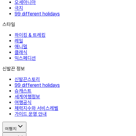
오세아니아
극지
99 different holidays
스타일
하이킹 & 트레킹
레일
애니멀
클래식
익스페디션
신발끈 정보
신발끈스토리
99 different holidays
슈캐스트
세계여행정보
여행공식
체력지수와 서비스레벨
가이드 운영 안내
여행지