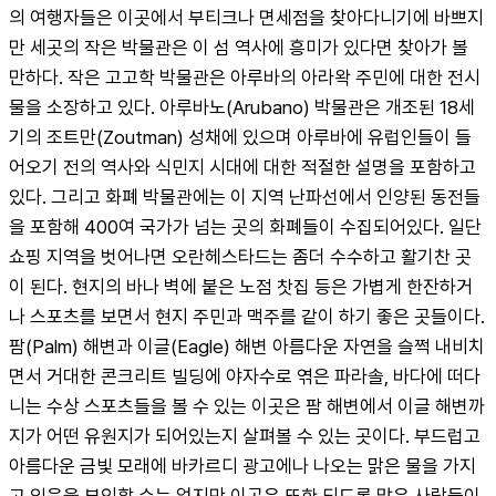
의 여행자들은 이곳에서 부티크나 면세점을 찾아다니기에 바쁘지
만 세곳의 작은 박물관은 이 섬 역사에 흥미가 있다면 찾아가 볼 
만하다. 작은 고고학 박물관은 아루바의 아라왁 주민에 대한 전시
물을 소장하고 있다. 아루바노(Arubano) 박물관은 개조된 18세
기의 조트만(Zoutman) 성채에 있으며 아루바에 유럽인들이 들
어오기 전의 역사와 식민지 시대에 대한 적절한 설명을 포함하고 
있다. 그리고 화폐 박물관에는 이 지역 난파선에서 인양된 동전들
을 포함해 400여 국가가 넘는 곳의 화폐들이 수집되어있다. 일단 
쇼핑 지역을 벗어나면 오란헤스타드는 좀더 수수하고 활기찬 곳
이 된다. 현지의 바나 벽에 붙은 노점 찻집 등은 가볍게 한잔하거
나 스포츠를 보면서 현지 주민과 맥주를 같이 하기 좋은 곳들이다. 
팜(Palm) 해변과 이글(Eagle) 해변 아름다운 자연을 슬쩍 내비치
면서 거대한 콘크리트 빌딩에 야자수로 엮은 파라솔, 바다에 떠다
니는 수상 스포츠들을 볼 수 있는 이곳은 팜 해변에서 이글 해변까
지가 어떤 유원지가 되어있는지 살펴볼 수 있는 곳이다. 부드럽고 
아름다운 금빛 모래에 바카르디 광고에나 나오는 맑은 물을 가지