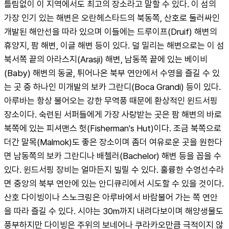
틀림없이 이 지역에서도 최고의 장소라고 말할 수 있다. 이 섬의 
가장 인기 있는 해변은 오란헤스타드의 북동쪽, 산호로 둘러싸인 
개발된 해안선을 따라 있으며 이들에는 드루이프(Druif) 해변의 
휴양지, 팜 해변, 이글 해변 등이 있다. 덜 밀리는 해변으로는 이 섬 
북서쪽 끝의 아라스지(Arasji) 해변, 남동쪽 끝에 있는 베이비
(Baby) 해변의 동굴, 튀어나온 북부 연안에서 수영을 즐길 수 있
는 곳 중 하나인 미개발의 보카 그란디(Boca Grandi) 등이 있다. 
아루바는 항상 불어오는 강한 무역풍 때문에 환상적인 윈드서핑 
장소이다. 숙련된 서퍼들에게 가장 사랑받는 곳은 팜 해변의 바로 
북쪽에 있는 피셔맨스 헛(Fisherman's Hut)이다. 조금 북쪽으로 
더간 말목(Malmok)도 좋은 장소이며 좀더 여유로운 곳을 원한다
면 남동쪽의 보카 그란디나 배첼러(Bachelor) 해변 등을 꼽을 수 
있다. 윈드서핑 장비는 얼마든지 빌릴 수 있다. 훌륭한 수영선수라
면 중앙의 북부 연안에 있는 안디큐리에서 시도할 수 있을 것이다. 
산호 다이빙이나 스노크링은 아루바에서 바람불어 가는 쪽 연안
을 따라 즐길 수 있다. 시야는 30m까지 내려다보이며 해양생물도 
풍부하지만 다이빙은 주위의 보네어나 쿠라카오만큼 극적이지 않