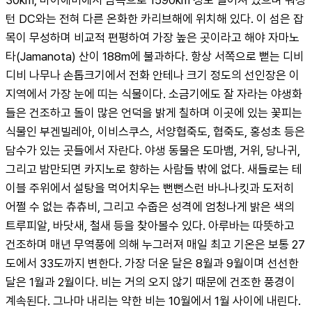
턴 DC와는 전혀 다른 온화한 카리브해에 위치해 있다. 이 섬은 잡
목이 무성하며 비교적 편평하여 가장 높은 곳이라고 해야 자마노
타(Jamanota) 산이 188m에 불과하다. 항상 서쪽으로 뻗는 디비
디비 나무나 손톱크기에서 전화 안테나 크기 정도의 선인장은 이 
지역에서 가장 눈에 띠는 식물이다. 소금기에도 잘 자라는 야생화
들은 건조하고 돌이 많은 언덕을 밝게 칠하며 이곳에 있는 꽃피는 
식물인 부겐빌레아, 이비스쿠스, 서양협죽도, 협죽도, 홍성초 등은 
담수가 있는 곳들에서 자란다. 야생 동물은 도마뱀, 거위, 당나귀, 
그리고 밤만되면 카지노로 향하는 사람들 밖에 없다. 새들로는 테
이블 주위에서 설탕을 먹어치우는 뻔뻔스런 바나나킷과 도저히 
어쩔 수 없는 츄츄비, 그리고 수줍은 성격에 엄청나게 밝은 색의 
트루피알, 바닷새, 철새 등을 찾아볼수 있다. 아루바는 따뜻하고 
건조하며 매년 무역풍에 의해 누그러져 매일 최고 기온은 보통 27
도에서 33도까지 변한다. 가장 더운 달은 8월과 9월이며 선선한 
달은 1월과 2월이다. 비는 거의 오지 않기 때문에 건조한 풍경이 
계속된다. 그나마 내리는 약한 비는 10월에서 1월 사이에 내린다. 