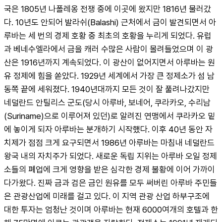
국은 1805년 나폴레옹 전쟁 중에 이곳에 왔지만 1816년 물러갔
다. 10년도 안되어 발라쉬(Balashi) 근처에서 금이 발견되면서 아
루바는 세 번의 경제 호황 중 최초의 호황을 누리게 되었다. 유럽
과 베네수엘라에서 금을 캐러 수많은 사람이 몰려들었으며 이 광
산은 1916년까지 계속되었다. 이 광산이 없어지면서 아루바는 원
유 정제에 힘을 쏟았다. 1929년 세계에서 가장 큰 정제소가 섬 남
동쪽 끝에 세워졌다. 1940년대까지 모든 것이 잘 풀려나갔지만 
네덜란드 안틸리스 군도(당시 아루바, 보네어, 쿠라카오, 수리남
(Suriname)으로 이루어져 있던)로 알려진 연맹에서 쿠라카오 밑
에 놓이게 되자 아루바는 분개하기 시작했다. 이후 40년 동안 자
치제가 점점 크게 요구되면서 1986년 아루바는 마침내 네덜란드 
왕국 내의 자치주가 되었다. 새로운 독립 지위는 아루바 오일 정제
소들의 폐업에 크게 영향을 받은 심각한 경제 불황에 이어 가까이 
다가왔다. 진짜 금과 검은 금인 원유를 모두 써버린 아루바 주민들
은 관광산업에 미래를 걸고 있다. 이 지역 관광 산업 하부구조에 
대한 투자는 엄청난 것이며 아루바는 현재 6000여개의 호텔과 한