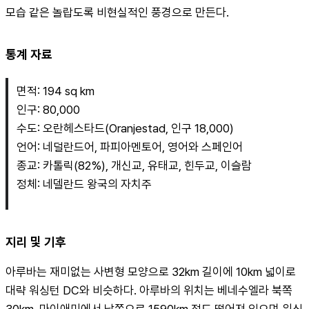
모습 같은 놀랍도록 비현실적인 풍경으로 만든다.
통계 자료
면적: 194 sq km
인구: 80,000
수도: 오란헤스타드(Oranjestad, 인구 18,000)
언어: 네덜란드어, 파피아멘토어, 영어와 스페인어
종교: 카톨릭(82%), 개신교, 유태교, 힌두교, 이슬람
정체: 네델란드 왕국의 자치주
지리 및 기후
아루바는 재미없는 사변형 모양으로 32km 길이에 10km 넓이로 
대략 워싱턴 DC와 비슷하다. 아루바의 위치는 베네수엘라 북쪽 
30km, 마이애미에서 남쪽으로 1590km 정도 떨어져 있으며 워싱