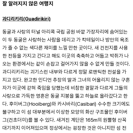
잘 알려지지 않은 여행지
과디리키리(Guadirikiri)
동굴과 사랑의 터널 아리콕 국립 공원 바깥 가장자리에 숨어있는 
이 두 동굴은 사랑하는 사람을 데리고 가 칵테일이나 방안의 욕조
가 줄 수 없는 색다른 재미를 느낄 만한 곳이다. 새 건전지를 사용
한 전등을 가지고 간다고 해도 이곳의 축축하고 어둡고 박쥐가 나
오는 환경에서는 같이 손잡고 걸어가지 않을 수 없게 만들 것이다.
과디리키리는 괴기스런 내부와 다르게 정말 로맨틱한 전설을 가
지고 있다. 완고한 인디언 추장의 딸과 그녀의 어울리지 않는 구혼
자가 이곳에 갇혀 죽임을 당했는데 비참한 결말과 다르게 그들의 
사랑으로 가득한 영혼은 동굴 지붕을 뚫고 하늘로 올라갔다고 한
다. 후이버그(Hooiberg)와 카시바리(Casibari) 수수한 크기에도 
불구하고 이 섬 대부분에서 이상한 모양의 화산 구조물인 후이버
그(건초더미)를 볼 수 있다. 새겨진 계단은 165m의 원뿔형 산꼭
대기까지 이어져있으며 정상에서는 굉장한 것은 아니지만 섬 전