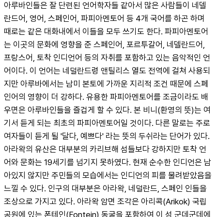
아루바인들은 잘 단련된 언어학자들 같아서 많은 사람들이 네델
란드어, 영어, 스페인어, 파피아멘토어 등 4개 국어를 하곤 하며 
때로는 같은 대화내에서 이들을 모두 쓰기도 한다. 파피아멘토어
는 이곳의 문화에 영향을 준 스페인어, 포르투갈어, 네델란드어, 
프랑스어, 토착 인디언어 등의 자취를 포함하고 있는 음악적인 언
어이다. 이 언어는 네덜란드령 앤틸리스 열도 전역에 걸쳐 사용되
지만 아루바에서는 남미 본토에 가까운 지리적 조건 때문에 스페
인어의 영향이 더 강하다. 유용한 파피아멘토어를 조금이라도 배
우면은 아루바인들을 즐겁게 할 수 있다. 본 비니(환영의 뜻)는 여
기서 듣게 되는 최초의 파피아멘토어일 것이다. 다른 말로는 주로 
여자들이 듣게 될 '달다, 예쁘다' 라는 뜻의 두쉬라는 단어가 있다. 
아라왁의 유산은 대부분의 카리브해 섬들보다 강하지만 토착 언
어와 문화는 19세기를 넘기지 못하였다. 현재 순수한 인디언은 남
아있지 않지만 주민들의 모습에서는 인디언의 피를 물려받았음을 
느낄 수 있다. 인구의 대부분은 아라왁, 네덜란드, 스페인 인들을 
조상으로 가지고 있다. 아라왁 암면 조각은 아리콕(Arikok) 국립 
공원에 있는 폰테인(Fontein) 동굴을 포함하여 이 섬 군데군데에