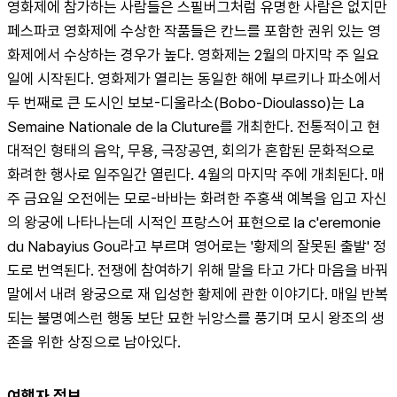
영화제에 참가하는 사람들은 스필버그처럼 유명한 사람은 없지만 
페스파코 영화제에 수상한 작품들은 칸느를 포함한 권위 있는 영
화제에서 수상하는 경우가 높다. 영화제는 2월의 마지막 주 일요
일에 시작된다. 영화제가 열리는 동일한 해에 부르키나 파소에서 
두 번째로 큰 도시인 보보-디울라소(Bobo-Dioulasso)는 La 
Semaine Nationale de la Cluture를 개최한다. 전통적이고 현
대적인 형태의 음악, 무용, 극장공연, 회의가 혼합된 문화적으로 
화려한 행사로 일주일간 열린다. 4월의 마지막 주에 개최된다. 매
주 금요일 오전에는 모로-바바는 화려한 주홍색 예복을 입고 자신
의 왕궁에 나타나는데 시적인 프랑스어 표현으로 la c'eremonie 
du Nabayius Gou라고 부르며 영어로는 '황제의 잘못된 출발' 정
도로 번역된다. 전쟁에 참여하기 위해 말을 타고 가다 마음을 바꿔 
말에서 내려 왕궁으로 재 입성한 황제에 관한 이야기다. 매일 반복
되는 불명예스런 행동 보단 묘한 뉘앙스를 풍기며 모시 왕조의 생
존을 위한 상징으로 남아있다.
여행자 정보