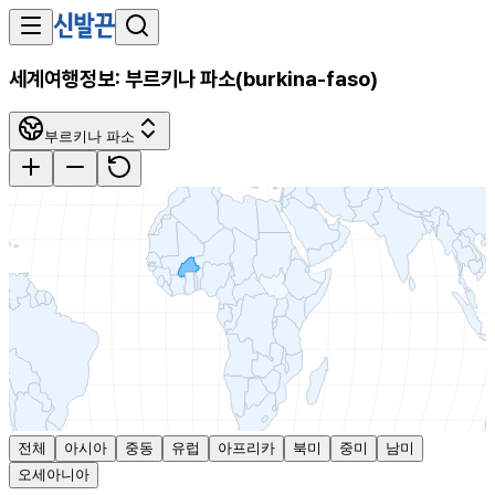
세계여행정보:
부르키나 파소
(
burkina-faso
)
부르키나 파소
전체
아시아
중동
유럽
아프리카
북미
중미
남미
오세아니아