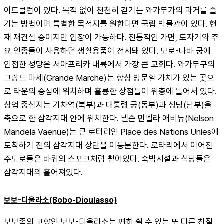
이트클럽이 있다. 목적 없이 천천히 걷기는 와가두가의 과거를 즐
기는 방법이며 특별한 목적지를 원한다면 국립 박물관이 있다. 현
재 재건설 중이지만 입장이 가능하다. 전통적인 가면, 도자기와 주
요 인종들이 사용하던 생활용품이 전시돼 있다. 모로-나바 궁에 
인접한 성당은 서아프리카 내륙에서 가장 큰 교회다. 와가두구의 
그랑드 마세(Grande Marche)는 항상 방문할 가치가 있는 곳으
로 타운의 중심에 위치하며 훌륭한 상점들이 위층에 들어서 있다. 
상업 중심지는 기차역(북부)과 대통령 궁(동부)과 성당(남부)을 
축으로 한 삼각지대 안에 위치한다. 넬슨 만델라 애비뉴(Nelson 
Mandela Vaenue)는 큰 로터리인 Place des Nations Unies에 
도착하기 전의 삼각지대 상단을 이등분한다. 로타리에서 이어진 
주도로들은 바퀴의 스포크처럼 뻗어있다. 숙박시설과 식당들은 
삼각지대의 흩어져있다.
보보-디울라소(Bobo-Dioulasso)
보보족의 고향인 보보-디울라소는 편히 쉴 수 있는 또 다른 친절