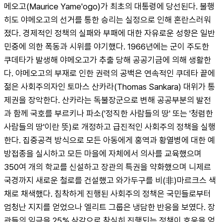
메오고(Maurice Yame'ogo)가 최초의 대통령에 당선된다. 불행
히도 야메오고의 선거를 통한 승리는 실정으로 인해 혼란스러워
졌다. 경제적인 정책의 실패와 부패에 대한 자유로운 성향은 일반 
민중에 의한 폭동과 시위를 야기했다. 1966년에는 군이 주도한 
쿠데타가 발생해 야메오고가 추출 당해 공공기금에 의해 생활한
다. 야메오고의 부재로 인한 권력의 공백은 연속적인 쿠데타 끝에 
젊은 사회주의자인 토마스 산카라(Thomas Sankara) 대위가 통
제권을 장악한다. 산카라는 독불장군으로 변해 공공부분의 발전
과 함께 국호를 부르키나 파소('정직한 사람들의 땅' 또는 '청렴한 
사람들의 땅'이란 뜻)로 개정하고 급진적인 사회주의 정책을 실행
한다. 집중공격 방식으로 모든 아동에게 홍역과 황열병에 대한 예
방접종을 실시하고 모든 마을에 자체에서 의사를 교육했으며 
350여 개의 학교를 신설하고 장관의 특권을 약화했으며 니제르 
국경까지 새로운 철로를 건설했고 와가두구를 비(非)마르크스 색
채로 채색했다. 침착하게 진행된 사회주의 정책은 국민들로부터 
엄청난 지지를 얻었으나 엘리트 그룹은 냉담한 반응을 보였다. 장
관들의 임금을 25% 삭감으로 착실히 진행되는 정책이 호응을 얻