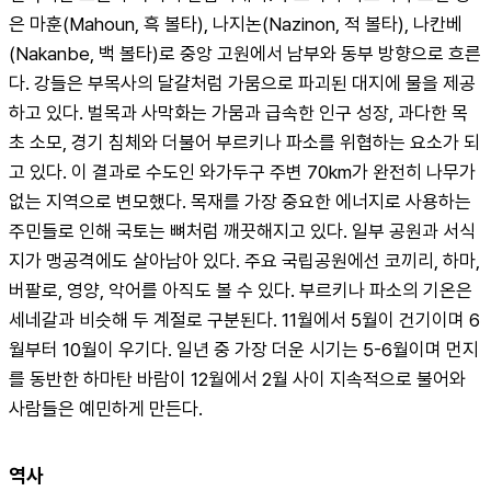
은 마훈(Mahoun, 흑 볼타), 나지논(Nazinon, 적 볼타), 나칸베
(Nakanbe, 백 볼타)로 중앙 고원에서 남부와 동부 방향으로 흐른
다. 강들은 부목사의 달걀처럼 가뭄으로 파괴된 대지에 물을 제공
하고 있다. 벌목과 사막화는 가뭄과 급속한 인구 성장, 과다한 목
초 소모, 경기 침체와 더불어 부르키나 파소를 위협하는 요소가 되
고 있다. 이 결과로 수도인 와가두구 주변 70km가 완전히 나무가 
없는 지역으로 변모했다. 목재를 가장 중요한 에너지로 사용하는 
주민들로 인해 국토는 뼈처럼 깨끗해지고 있다. 일부 공원과 서식
지가 맹공격에도 살아남아 있다. 주요 국립공원에선 코끼리, 하마, 
버팔로, 영양, 악어를 아직도 볼 수 있다. 부르키나 파소의 기온은 
세네갈과 비슷해 두 계절로 구분된다. 11월에서 5월이 건기이며 6
월부터 10월이 우기다. 일년 중 가장 더운 시기는 5-6월이며 먼지
를 동반한 하마탄 바람이 12월에서 2월 사이 지속적으로 불어와 
사람들은 예민하게 만든다.
역사