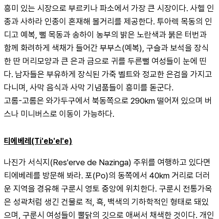
흥미 있는 시장으로 부르키나 파소에서 가장 큰 시장이다. 사헬 인
종과 사하라 인종이 혼재해 볼거리를 제공한다. 투아렉 목동의 인
디고 예복, 뻘 목동과 송하이 농부의 밝은 노란색과 붉은 터번과 
함께 화려하게 색채가 들어간 부부스(예복), 구슬과 보석을 장식
한 딴 머리모양과 큰 은과 금으로 귀를 두른뻘 여성들이 눈에 띤
다. 남자들은 부유하게 장식된 가죽 벨트와 정교한 은검을 가지고 
다니며, 사막 음식과 사막 기념품들이 흥미를 돋군다.
고롬-고롬은 와가두구에서 북동쪽으로 290km 떨어져 있으며 버
스나 미니버스로 이동이 가능하다.
티에베레(Ti'eb'el'e)
나진가 서식지(Res'erve de Nazinga) 주위를 여행하고 있다면 
티에베레를 방문해 봐라. 포(Po)의 동쪽에서 40km 거리로 더러
운 지역을 경유해 구룬시 영토 중앙에 위치한다. 구룬시 전통가옥
은 성곽처럼 생긴 건물로 적, 흑, 백색의 기하학적인 형태로 돼있
으며, 구룬시 여성들이 뿔닭의 깃으로 애써서 채색한 것이다. 개인