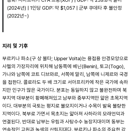
(2024년) | 1인당 GDP: 약 $1,057 | 군부 쿠데타 후 불안정
(2022년~)
지리 및 기후
부르키나 파소(구 상 볼타; Upper Volta)는 용접용 안경모양으로 
사헬의 가장자리에 위치해 남동쪽에 베닌(Benin), 토고(Togo), 
가나와 남쪽에 코트 디브와르, 서쪽에 말리, 남쪽에 니제르와 국경
을 접한다. 콜로라도 두 배 크기로 서아프리카에 작은 국가에 속하
지만 인구가 많은 국가이다. 분포는 동일하지 않고 불완전하며 북
부지역 대부분이 황폐해져있고 남부와 중부지역만 얇은 초목지역
이다. 대부분의 국토는 평지로 불모지이거나 수목이 발육 불량한 
지역이다. 북부로 가면서 목초지는 얇아져 사하라의 모래언덕과 
연결된다. 반대로 남부는 우림과 사탕수수 농장지대이며 동부는 
연속적인 고원과 녹색의 산림지대다. 부르키나 파소의 주요한 강