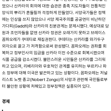
었으나 산카라의 회의에 대한 습관은 종족 지도자들이 전통적인 
양식의 뿌리가 흔들릴까 걱정하게 만들었다. 서양국가들은 정책
에는 인상을 쓰지 않았으나 서양 제국주의를 공공연이 비난하던 
가다피(Gaddfi)와 산카라의 친분관계는 문제시했다. 예상대로 당
원과 조언자들을 없앤 산카라 정권은 오래가지 못하고 브레이스 
꼼파오레가 쿠데타로 재집권한다. 쿠데타는 산카라를 와가두구 
외각으로 끌고 가 저격함으로써 완성됐다. 꼼파오레는 권좌를 회
복하고 정부인사의 임금을 산카라 이전 수준으로 회복시켰으며 
식품 공급을 감소시켰다. 불만스러운 시민들은 산카라를 그리워
하고 있으며, 리베리아와 우호적인 관계를 유지하는 부르키나 파
소 정부에 대해 미국은 발끈하고 있는 상황이다. 꼼파오레는 저널
리스트 노벳 종고(Nobert Zongo)의 사망과 관련해 국민들로부
터 불안한 상황에 처해있고 정부정책은 실종되어 있다.
경제