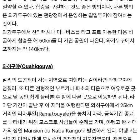
절약할 수 있다. 합승을 구걸하는 것도 좋은 방법이다. 다른 방법
은 와가두구에 있는 관광청에서 운영하는 일일투어에 참여하는 
것이다.
와가두구에서 산악택시나 미니버스를 타고 포로 이동한 다음 비
굴하게 합승을 해 50km를 더 가면 공원이 나온다. 와가두구에서 
포까지는 약 140km다.
와히구야(Ouahigouya)
말리의 도곤적이 사는 지역으로 여행하는 길이라면 와히구야에 
멈춰라. 또 다른 전형적인 부르키나 파소의 타운으로 여유로운 곳
으로 낮 동안 쉽게 둘러본 후 밤에 다른 곳으로 이동하면 된다. 라
마단 기간이 끝난 후 이 지역을 여행한다면 와히구야에서 25km 
거리인 라마투얄(Ramatouyale)을 놓치지 마라. 금식기간 종료
를 나타내기 위해 모스크로 사람들이 순례를 가며, 야텡고 왕국 대
가의 집인 Mansion du Naba Kango도 발견하게 된다. 야텡고는 
식민지 이전시대에 모시족의 경쟁적인 지도자였으며, 진흙으로 