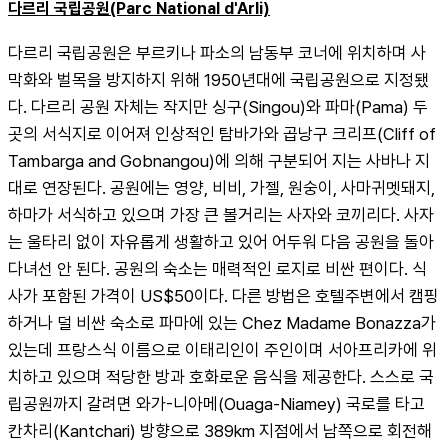
다르리 국립공원(Parc National d'Arli)
다르리 국립공원은 부르키나 파소의 남동부 코너에 위치하며 사
막화와 벌목을 방지하지 위해 1950년대에 국립공원으로 지정됐
다. 다르리 공원 자체는 작지만 싱구(Singou)와 파마(Pama) 두 
곳의 서식지로 이어져 인상적인 탐바가와 곱낭구 크리프(Cliff of 
Tambarga and Gobnangou)에 의해 구분되어 지는 사바나 지
대로 연장된다. 공원에는 영양, 비비, 가젤, 원숭이, 사마귀멧돼지, 
하마가 서식하고 있으며 가장 큰 볼거리는 사자와 코끼리다. 사자
는 울타리 없이 자유롭게 생활하고 있어 어두워 다음 공원을 돌아
다녀선 안 된다. 공원의 숙소는 매력적인 로지로 비싼 편이다. 식
사가 포함된 가격이 US$50이다. 다른 방법은 호텔주변에서 캠핑
하거나 덜 비싼 숙소로 파마에 있는 Chez Madame Bonazza가 
있는데 프랑스식 이름으로 이태리인이 주인이며 서아프리카에 위
치하고 있으며 적당한 방과 호화로운 음식을 제공한다. 스스로 국
립공원까지 갈려면 와가-니아메(Ouaga-Niamey) 국로를 타고 
칸차리(Kantchari) 방향으로 389km 지점에서 남쪽으로 회전해 