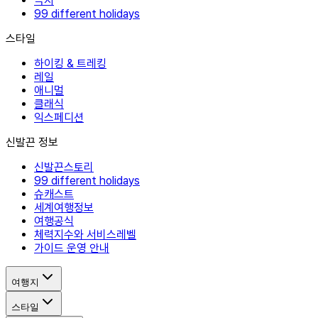
극지
99 different holidays
스타일
하이킹 & 트레킹
레일
애니멀
클래식
익스페디션
신발끈 정보
신발끈스토리
99 different holidays
슈캐스트
세계여행정보
여행공식
체력지수와 서비스레벨
가이드 운영 안내
여행지
스타일