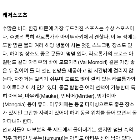
레저스포츠
수많은 바다 환경 때문에 가장 두드러진 스포츠는 수상 스포츠이
다. 수영은 특히 라로통가와 아이투타키에서 괜찮다. 이 두 섬에는 
또한 맑은 물과 여러 해양 생물이 사는 멋진 스노크링 장소도 있
다. 하이킹 장소도 좋은 곳들이 몇몇 있다. 라로통가의 크로스 아
일랜드 길과 아티우의 바이 모모이리(Vai Momoiri) 길은 가장 좋
은 두 길이며 둘 다 멋진 전망을 제공하고 몇 시간밖에 걸리지 않
는다. 자전거는 빌리기 쉬우며 도로도 많이 깔려 있는 라로통가와 
아이투타키에서 인기 있다. 동굴 탐험은 여러 선택이 가능한데 특
히 아티우, 마우케(Mauke), 민티어(Mintier), 망가이아
(Mangaia) 등이 좋다. 마우케에는 동굴 다이빙으로도 좋은 장소
가 있지만 그만한 자격이 있어야 하며 동굴 위치를 물어 보면서 돌
아다녀야 한다.
선교사들이 대부분의 쿡 제도에서 몰아내기는 했지만 덤불 속의 
맥주 파티인 투무누(tumunu)는 아직도 아티우 섬에 남아 있다. 