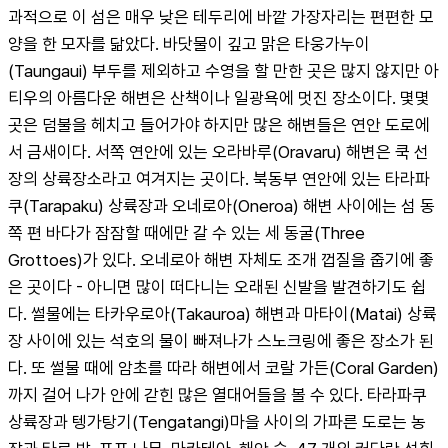
과적으로 이 섬은 매우 낮은 테두리에 바깥 가장자리는 편편한 모
양을 한 모자를 닮았다. 바닷물이 깊고 맑은 타웅가누이
(Taungaui) 부두를 제외하고 수영을 할 만한 곳은 많지 않지만 아
티우의 아름다운 해변은 산책이나 일광욕에 멋진 장소이다. 몇몇 
곳은 덤불을 헤치고 들어가야 하지만 많은 해변들은 연안 도로에
서 금새이다. 서쪽 연안에 있는 오라바루(Oravaru) 해변은 쿡 선
장의 상륙장소라고 여겨지는 곳이다. 북동부 연안에 있는 타라파
쿠(Tarapaku) 상륙장과 오네로아(Oneroa) 해변 사이에는 섬 동
쪽 편 바다가 잠잠할 때에만 갈 수 있는 세 동굴(Three 
Grottoes)가 있다. 오네로아 해변 자체도 조개 껍질을 줍기에 좋
은 곳이다 - 아니면 많이 떠다니는 오래된 신발을 발견하기도 쉽
다. 썰물에는 타카우로아(Takauroa) 해변과 마타이(Matai) 상륙
장 사이에 있는 석호의 물이 빠져나가 스노크링에 좋은 장소가 된
다. 또 썰물 때에 암초를 따라 해변에서 코랄 가든(Coral Garden)
까지 걸어 나가 안에 갇힌 많은 열대어들을 볼 수 있다. 타라파쿠 
상륙장과 텡가탕기(Tengatangi)마을 사이의 가파른 도로는 농