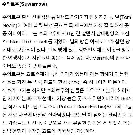
수와로우(Suwarrow)
수와로우 환상 산호섬은 뉴질랜드 작가이자 은둔자인 톰 닐(Tom 
Neale)이 여러 날을 보낸 곳으로 쿡 제도에서 가장 잘 알려진 곳 
중 하나이다. 그는 수와로우에서 6년 간 살면서 남태평양의 고전, 
An Island to Oneself를 지었다. 닐의 방은 아직도 그가 살던 당
시대로 보존되어 있다. 닐의 방에 있는 항해일지에는 이곳을 방문
한 여행자들이 자신들의 방문을 적어 놓는다. Manihiki의 진주 다
이버도 종종 이곳에 들른다.
수와로우는 요트족에게 특히 인기가 있는데 이는 항해가 가능한 
석호를 가진 북부 쿡 제도의 환상 산호섬 중 하나이기 때문이다. 
석호가 크기는 하지만 수와로우의 섬들은 매우 작고 낮다. 허리케
인 시기에는 파도가 섬에서 가장 높은 곳조차 뒤덮어버리며 1942
년 작가 로버트 딘 프리스비(Robert Dean Frisbie)와 그의 그룹
은 서로 나무에 매달려 살아남았다. 오늘날 이 섬에는 관리인과 그
의 가족들만이 산다. 이곳으로 가는 유일한 방법은 거의 찾기 힘든 
선박 운행이나 개인 요트에 의해서만 가능하다.