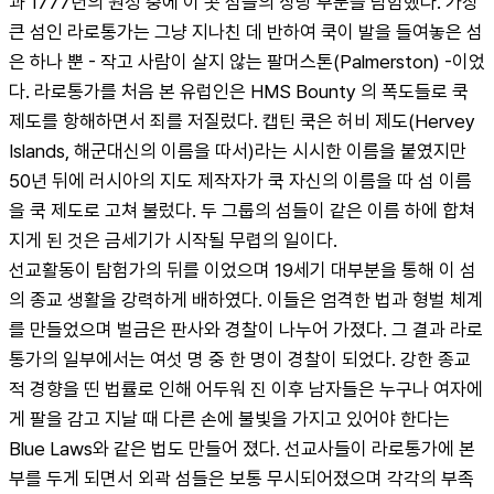
과 1777년의 원정 중에 이 곳 섬들의 상당 부분을 탐험했다. 가장 
큰 섬인 라로통가는 그냥 지나친 데 반하여 쿡이 발을 들여놓은 섬
은 하나 뿐 - 작고 사람이 살지 않는 팔머스톤(Palmerston) -이었
다. 라로통가를 처음 본 유럽인은 HMS Bounty 의 폭도들로 쿡 
제도를 항해하면서 죄를 저질렀다. 캡틴 쿡은 허비 제도(Hervey 
Islands, 해군대신의 이름을 따서)라는 시시한 이름을 붙였지만 
50년 뒤에 러시아의 지도 제작자가 쿡 자신의 이름을 따 섬 이름
을 쿡 제도로 고쳐 불렀다. 두 그룹의 섬들이 같은 이름 하에 합쳐
지게 된 것은 금세기가 시작될 무렵의 일이다.
선교활동이 탐험가의 뒤를 이었으며 19세기 대부분을 통해 이 섬
의 종교 생활을 강력하게 배하였다. 이들은 엄격한 법과 형벌 체계
를 만들었으며 벌금은 판사와 경찰이 나누어 가졌다. 그 결과 라로
통가의 일부에서는 여섯 명 중 한 명이 경찰이 되었다. 강한 종교
적 경향을 띤 법률로 인해 어두워 진 이후 남자들은 누구나 여자에
게 팔을 감고 지날 때 다른 손에 불빛을 가지고 있어야 한다는 
Blue Laws와 같은 법도 만들어 졌다. 선교사들이 라로통가에 본
부를 두게 되면서 외곽 섬들은 보통 무시되어졌으며 각각의 부족