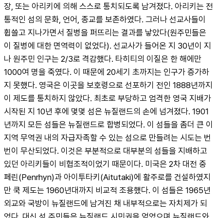
장, 또는 아리키에 의해 스스로 통치되도록 남겨졌다. 아리키는 전
통적인 섬의 문화, 언어, 종교를 보존하였다. 그러나 선교사들이 
휩쓸고 지나가면서 질병을 퍼뜨리는 결과를 낳았다(원주민들은 
이 질병에 대한 면역력이 없었다). 선교사가 들어온 지 30년이 지
나 원주민 인구는 2/3로 격감했다. 타히티의 이질은 한 해에만 
1000여 명을 죽였다. 이 때문에 20세기 초까지는 인구가 증가하
지 못했다. 영국은 이곳을 보호령으로 선포하기 전인 1888년까지 
이 제도를 통치하지 않았다. 최초로 부당하고 엄격한 영국 지배가 
시작된 지 10년 후에 몇몇 섬은 뉴질랜드의 손에 넘겨졌다. 1901
년까지 모든 섬들은 뉴질랜드로 합병되었다. 이 섬들을 좀더 큰 이 
지역 무역권 내의 자급자족할 수 있는 섬으로 만들려는 시도는 번
번이 무산되었다. 이것은 부분적으로 대부분의 섬들을 지배하고 
있던 아리키들이 비협조적이었기 때문이다. 미국은 2차 대전 중 
페린(Penrhyn)과 아이투타키(Aitutaki)에 활주로를 건설하였지
만 쿡 제도는 1960년대까지 비교적 조용했다. 이 섬들은 1965년 
외교와 국방이 뉴질랜드에 남겨진 채 내부적으로는 자치제가 되
었다. 대신 섬 주민들은 뉴질랜드 시민권을 얻었으며 뉴질랜드와 