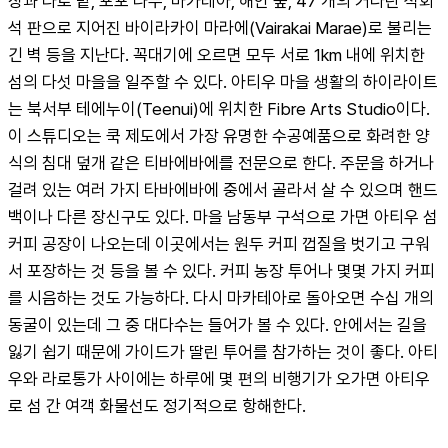
장과 타로 밭, 포포 나무, 마카테아, 해안 숲, 47 개의 커다란 석회
석 판으로 지어진 바이라카이 마라에(Vairakai Marae)로 불리는 
긴 벽 등을 지난다. 꼭대기에 오르면 모두 서로 1km 내에 위치한 
섬의 다섯 마을을 일주할 수 있다. 아티우 마을 생활의 하이라이트
는 북서부 테에누이(Teenui)에 위치한 Fibre Arts Studio이다. 
이 스튜디오는 쿡 제도에서 가장 유명한 수공예품으로 화려한 양
식의 침대 덮개 같은 티바에바에를 전문으로 한다. 주문을 하거나 
걸려 있는 여러 가지 타바에바에 중에서 골라서 살 수 있으며 핸드
백이나 다른 장신구도 있다. 마을 남동부 구석으로 가면 아티우 섬 
커피 공장이 나오는데 이곳에서는 원두 커피 껍질을 벗기고 구워
서 포장하는 것 등을 볼 수 있다. 커피 농장 투어나 몇몇 가지 커피
를 시음하는 것도 가능하다. 다시 마카테아로 돌아오면 수십 개의 
동굴이 있는데 그 중 대다수는 들어가 볼 수 있다. 안에서는 길을 
잃기 쉽기 때문에 가이드가 딸린 투어를 참가하는 것이 좋다. 아티
우와 라로통가 사이에는 하루에 몇 편의 비행기가 오가면 아티우
로 섬 간 여객 화물선도 정기적으로 항해한다.