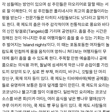
각 섬들에는 방언이 있으며 섬 주민들은 마오리어로 말할 때는 서
로 잘 이해한다. 이 섬 주민들은 폴리네시아 최고의 춤꾼들이라는 
평을 받는다 - 전문가들은 타히티 사람들보다도 낫다라고 말하기
도 한다. 쿡 제도의 춤은 아주 감각적이며 전통적으로 풍요와 바다
의 신인 탕겔로(Tangelo)를 기리며 공연된다. 춤을 추는 시간은 
정해진 것이 아니지만 주로 여행자들이 춤을 출 수 있는 기회는 자
주 벌어지는 'island nights'이다. 이 때는 포동포동한 여자들이 놀
랍도록 민첩하게 몸을 움직이며 멍하니 쳐다보는 여행자들이 무
대에 올라 춤을 출 수 있도록 한다. 주목할 만한 예술품이나 공예
품으로는 의식용 까뀌, 돌날에 섬세하게 깍은 나무 손잡이를 가진 
도끼 모양의 도구, 실로 짠 부채, 허리띠, 바구니, 깃털을 단 머리 
장신구, 목재 의자 등이 있다. 쿡 제도는 티바에바에(꿰맨 공예품)
들로 유명하며 보통은 침대 덮개를 많이 만든다. 쿡 제도의 요리는 
코코넛이나 물고기를 많이 이용한다. 일반적인 요리에는 코코넛 
소스를 바른 회(이카 마타), 여러 음식을 넣은 빵나무 열매(앙가 
쿠루 아카키 이아), 쿡 제도 빵 푸딩 등이 있다. 쿡 제도 사람들의 