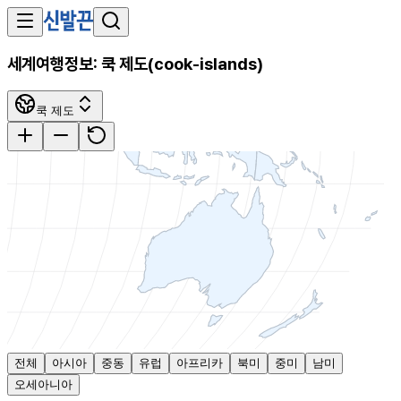
세계여행정보:
쿡 제도
(
cook-islands
)
쿡 제도
전체
아시아
중동
유럽
아프리카
북미
중미
남미
오세아니아