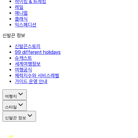
하이킹 & 트레킹
레일
애니멀
클래식
익스페디션
신발끈 정보
신발끈스토리
99 different holidays
슈캐스트
세계여행정보
여행공식
체력지수와 서비스레벨
가이드 운영 안내
여행지
스타일
신발끈 정보