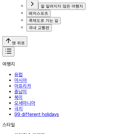
잘 알려지지 않은 여행지
레저스포츠
쿡제도로 가는 길
국내 교통편
맨 위로
여행지
유럽
아시아
아프리카
중남미
북미
오세아니아
극지
99 different holidays
스타일