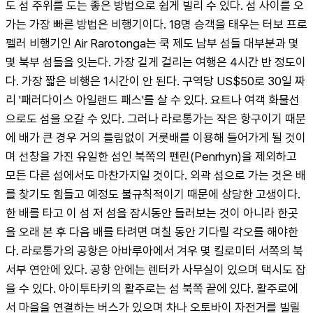
도 섬 주위를 도는 좋은 방법으로 쉽게 빌리 수 있다. 섬 사이를 오
가는 가장 빠른 방법은 비행기이다. 18명 승객을 태우는 터보 프로
펠러 비행기인 Air Rarotonga는 쿡 제도 남부 섬들 대부분과 몇
몇 북부 섬들을 잇는다. 가장 길게 걸리는 여행은 4시간 반 정도이
다. 가장 짧은 비행은 1시간이 안 된다. 구역당 US$50로 30일 짜
리 '패러다이스 아일랜드 패스'를 살 수 있다. 요트나 여객 화물선
으로도 섬을 오갈 수 있다. 그러나 라로통가는 작은 항구이기 때문
에 배가 큰 경우 거의 틀림없이 거룻배를 이용해 들어가게 될 것이
며 선창을 가진 유일한 섬인 북쪽의 펜린(Penrhyn)을 제외하고 
모든 다른 섬에서도 마찬가지일 것이다. 외곽 섬으로 가는 것은 배
를 찾기도 힘들고 예정도 불규칙적이기 때문에 상당한 고생이다. 
한 배를 타고 이 섬 저 섬을 잠시동안 들러보는 것이 아니라 한곳
을 오래 본 후 다음 배를 타려면 며칠 동안 기다릴 각오를 해야한
다. 라로통가의 공항은 아바루아에서 겨우 몇 킬로미터 서쪽의 북
서부 연안에 있다. 공항 안에는 렌터카 사무실이 있으며 택시도 잡
을 수 있다. 아이투타키의 활주로는 섬 북쪽 끝에 있다. 활주로에
서 마을을 연결하는 버스가 있으며 차나 오토바이 자전거를 빌릴 