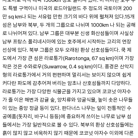
도 특별 구역이나 미국의 로드아일랜드 주 정도의 국토이며 200
만 sq km나 되는 서유럽 만한 크기의 바다 위에 펼쳐져 있다.15개 
섬은 남부와 북부, 두 개의 그룹으로 나뉘며 1000km 나 되는 공해
로 나뉘어져 있다. 남부 그룹은 대부분 신생 화산섬들이며 사실상 
남부 프랑스 폴리네시아에 있는 호주에서 시작하는 고리의 연장
선상에 있다. 북부 그룹은 모두 오래된 환상 산호섬들이다. 쿡 제
도에서 가장 큰 섬은 라로통가(Rarotonga, 67 sq km)이며 가장 
작은 것은 수와로우(Suwarrow, 0.4 sq km)이다. 풍경은 산악지
형의 라로통가에서 거의 편편하며 멀리서는 보이지 않으며 쉽게 
커다란 파도에 감추어져 버리는 암초나 산호섬들까지 다양하다. 
라로통가는 가장 다양한 식물군을 가지고 있으며 코코넛 야자수
가 줄 이은 해변과 감귤 숲, 양치류와 덩굴식물, 높이 솟은 나무들
이 있는 중앙 정글 등이 있다. 판다너스 나무는 잎이 전통적인 수
공예품(돗자리, 바구니 등등)에 중요하게 쓰이는 나무로 남부 섬
들에서는 가장 일반적으로 볼 수 있다. 북부의 환상 산호섬들에는 
흙이 많지 않고 비옥하지 않기 때문에 코코넛 야자수 이외에 다른 