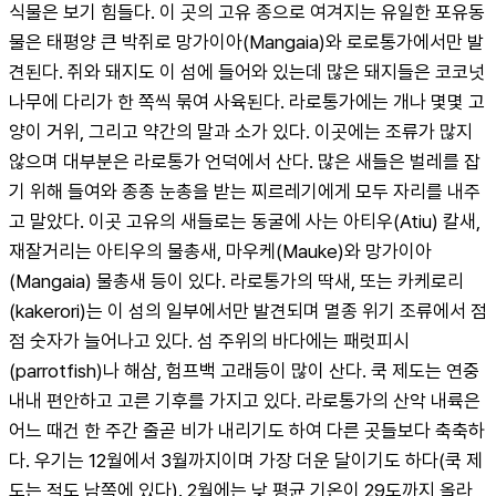
식물은 보기 힘들다. 이 곳의 고유 종으로 여겨지는 유일한 포유동
물은 태평양 큰 박쥐로 망가이아(Mangaia)와 로로통가에서만 발
견된다. 쥐와 돼지도 이 섬에 들어와 있는데 많은 돼지들은 코코넛 
나무에 다리가 한 쪽씩 묶여 사육된다. 라로통가에는 개나 몇몇 고
양이 거위, 그리고 약간의 말과 소가 있다. 이곳에는 조류가 많지 
않으며 대부분은 라로통가 언덕에서 산다. 많은 새들은 벌레를 잡
기 위해 들여와 종종 눈총을 받는 찌르레기에게 모두 자리를 내주
고 말았다. 이곳 고유의 새들로는 동굴에 사는 아티우(Atiu) 칼새, 
재잘거리는 아티우의 물총새, 마우케(Mauke)와 망가이아
(Mangaia) 물총새 등이 있다. 라로통가의 딱새, 또는 카케로리
(kakerori)는 이 섬의 일부에서만 발견되며 멸종 위기 조류에서 점
점 숫자가 늘어나고 있다. 섬 주위의 바다에는 패럿피시
(parrotfish)나 해삼, 험프백 고래등이 많이 산다. 쿡 제도는 연중 
내내 편안하고 고른 기후를 가지고 있다. 라로통가의 산악 내륙은 
어느 때건 한 주간 줄곧 비가 내리기도 하여 다른 곳들보다 축축하
다. 우기는 12월에서 3월까지이며 가장 더운 달이기도 하다(쿡 제
도는 적도 남쪽에 있다). 2월에는 낮 평균 기온이 29도까지 올라