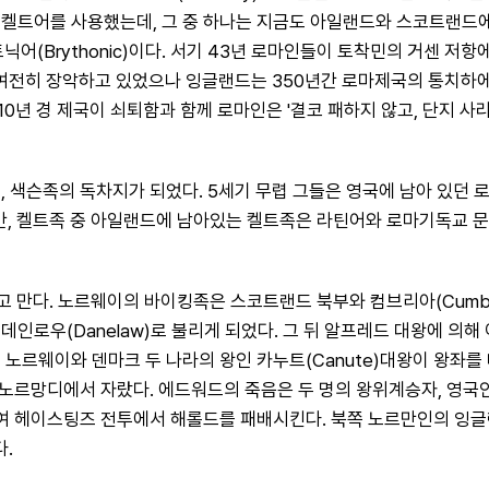
켈트어를 사용했는데, 그 중 하나는 지금도 아일랜드와 스코트랜드에서 
(Brythonic)이다. 서기 43년 로마인들이 토착민의 거센 저
전히 장악하고 있었으나 잉글랜드는 350년간 로마제국의 통치하에 들
년 경 제국이 쇠퇴함과 함께 로마인은 '결코 패하지 않고, 단지 사라
, 색슨족의 독차지가 되었다. 5세기 무렵 그들은 영국에 남아 있던
지만, 켈트족 중 아일랜드에 남아있는 켈트족은 라틴어와 로마기독교 
다. 노르웨이의 바이킹족은 스코트랜드 북부와 컴브리아(Cumbria), 
인로우(Danelaw)로 불리게 되었다. 그 뒤 알프레드 대왕에 의해
 노르웨이와 덴마크 두 나라의 왕인 카누트(Canute)대왕이 왕좌
노르망디에서 자랐다. 에드워드의 죽음은 두 명의 왕위계승자, 영국인 매
상륙하여 헤이스팅즈 전투에서 해롤드를 패배시킨다. 북쪽 노르만인의 
.