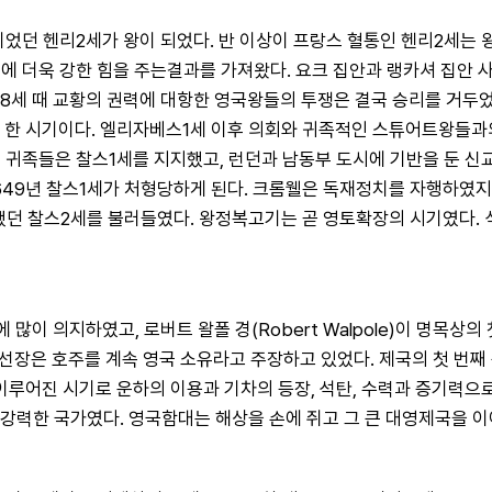
었던 헨리2세가 왕이 되었다. 반 이상이 프랑스 혈통인 헨리2세는
에 더욱 강한 힘을 주는결과를 가져왔다. 요크 집안과 랭카셔 집안 
리8세 때 교황의 권력에 대항한 영국왕들의 투쟁은 결국 승리를 거두었
 시기이다. 엘리자베스1세 이후 의회와 귀족적인 스튜어트왕들과의 
 귀족들은 찰스1세를 지지했고, 런던과 남동부 도시에 기반을 둔 신
였고, 1649년 찰스1세가 처형당하게 된다. 크롬웰은 독재정치를 자행
방당했던 찰스2세를 불러들였다. 왕정복고기는 곧 영토확장의 시기였다
이 의지하였고, 로버트 왈폴 경(Robert Walpole)이 명목상의
 선장은 호주를 계속 영국 소유라고 주장하고 있었다. 제국의 첫 번째
 이루어진 시기로 운하의 이용과 기차의 등장, 석탄, 수력과 증기력으
강력한 국가였다. 영국함대는 해상을 손에 쥐고 그 큰 대영제국을 이