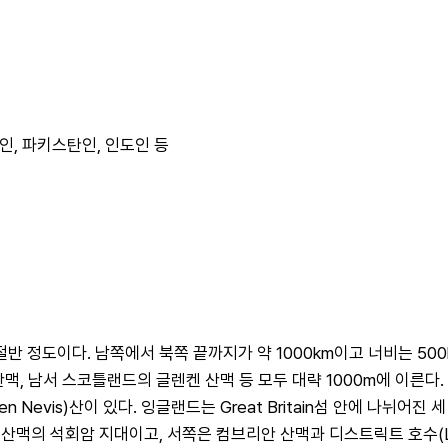
인, 파키스탄인, 인도인 등
반 정도이다. 남쪽에서 북쪽 끝까지가 약 1000km이고 너비는 50
산맥, 남서 스코틀랜드의 글렌켄 산맥 등 모두 대략 1000m에 이른
n Nevis)산이 있다. 잉글랜드는 Great Britain섬 안에 나뉘어
맥의 석회암 지대이고, 서쪽은 컴브리안 산맥과 디스트릭트 호수(Lak