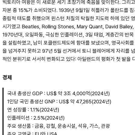
빅토리아 여왕은 이 새로운 세기 초창기에 죽음을 맞이한다. 그리고
자본 중 15%가 소비되었다. 1939년 9월1일 히틀러가 폴란드를
중립적 태도를 취했으며 윈스턴 처칠의 탁월한 지도력 하에 있던 영
시기였고 Beatles, Rolling Stones, Mary Quant, Dav
1970년대, 오일파동, 극심한 인플레이션, 3일 태업, 계층간의 반
을 설립하였고, 남미 포클랜드제도에 함대를 보냈으며, 영국사회를 
을 넘겨주지 못하고 97년 5월 선거에서 토니 블레어에게 자리를 넘
적인 분위기로 서서히 변화되고 있다: 아일랜드의 평화가 첫 발을 디
경제
국내 총생산 GDP : US$ 약 3조 4,000억(2024년)
1인당 국민 총생산 GNP : US$ 약 47,265(2024년)
연 성장률 : 1.1%(2024년)
인플레이션 : 2.5%(2024년)
주요 생산품 : 금융, 강철, 운송시설, 석유, 가스, 관광
주요 교역국 : EU와 USA