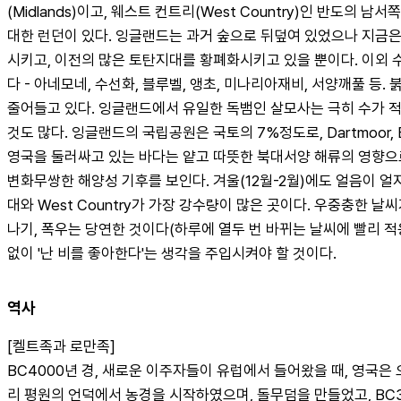
(Midlands)이고, 웨스트 컨트리(West Country)인 반도
대한 런던이 있다. 잉글랜드는 과거 숲으로 뒤덮여 있었으나 지금은
시키고, 이전의 많은 토탄지대를 황폐화시키고 있을 뿐이다. 이외 수
다 - 아네모네, 수선화, 블루벨, 앵초, 미나리아재비, 서양깨풀 등
줄어들고 있다. 잉글랜드에서 유일한 독뱀인 살모사는 극히 수가 적
것도 많다. 잉글랜드의 국립공원은 국토의 7%정도로, Dartmoor, Exmoor, Lak
영국을 둘러싸고 있는 바다는 얕고 따뜻한 북대서양 해류의 영향으로 
변화무쌍한 해양성 기후를 보인다. 겨울(12월-2월)에도 얼음이 얼지
대와 West Country가 가장 강수량이 많은 곳이다. 우중충한 날
나기, 폭우는 당연한 것이다(하루에 열두 번 바뀌는 날씨에 빨리 적응
없이 '난 비를 좋아한다'는 생각을 주입시켜야 할 것이다.
역사
[켈트족과 로만족]
BC4000년 경, 새로운 이주자들이 유럽에서 들어왔을 때, 영국
리 평원의 언덕에서 농경을 시작하였으며, 돌무덤을 만들었고, BC3