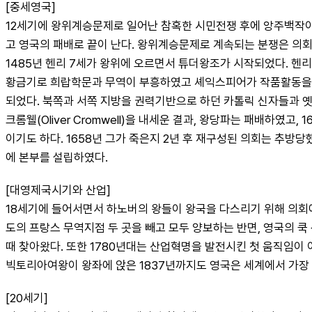
[중세영국]
12세기에 왕위계승문제로 일어난 참혹한 시민전쟁 후에 앙주백작이
고 영국의 패배로 끝이 난다. 왕위계승문제로 계속되는 분쟁은 의회
1485년 헨리 7세가 왕위에 오르면서 튜더왕조가 시작되었다. 헨
황금기로 희랍학문과 무역이 부흥하였고 셰익스피어가 작품활동을 한
되었다. 북쪽과 서쪽 지방을 권력기반으로 하던 카톨릭 신자들과 옛
크롬웰(Oliver Cromwell)을 내세운 결과, 왕당파는 패배하
이기도 하다. 1658년 그가 죽은지 2년 후 재구성된 의회는 추
에 본부를 설립하였다.
[대영제국시기와 산업]
18세기에 들어서면서 하노버의 왕들이 왕국을 다스리기 위해 의회에 많
도의 프랑스 무역지점 두 곳을 빼고 모두 양보하는 반면, 영국의 쿡
때 찾아왔다. 또한 1780년대는 산업혁명을 발전시킨 첫 움직임이
빅토리아여왕이 왕좌에 앉은 1837년까지도 영국은 세계에서 가장 
[20세기]