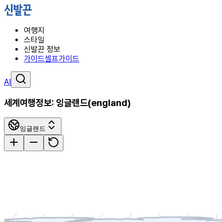
여행지
스타일
신발끈 정보
가이드
셀프가이드
AI
세계여행정보:
잉글랜드
(
england
)
잉글랜드