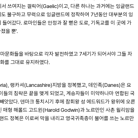
쓰여지는 겔릭어(Gaelic)이고, 다른 하나는 과거에는 잉글랜드 
항에도 불구하고 무력으로 잉글랜드에 정착하여 7년동안 대부분의 잉
어갔다. 로마인들은 안정과 잘 뻗은 도로, 기독교를 이 곳에 가
졌을 뿐'.
 로마문화들을 바탕으로 각자 발전하였고 7세기가 되어서야 그들 자
문화를 그대로 유지하였다.
랭카셔(Lancashire)지방을 정복했고, 데인족(Danes)은 요
 이들의 침략은 끝을 맺게 되었고, 계승자들이 미약하나마 연합된 국
를 빼앗았다. 덴마크 통치시기 후에 참회왕 성 에드워드가 왕위에 오른
형 해롤드 고드윈(Harold Godwin)과 노르만인 사촌 윌리암을 
잉글랜드 정복은 이로써 막을 내리고 영국귀족층이 불어를 쓰는 노르만