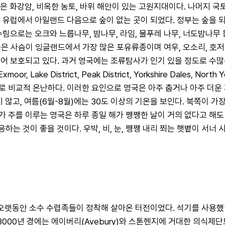
의 남서쪽은 화강암, 비옥한 농토, 바위 해안이 있는 고원지대이다. 나머지
 유럽에서 아일랜드 다음으로 숲이 없는 곳이 되었다. 정부는 숲을
림으로는 오크와 느릅나무, 밤나무, 라임, 물푸레 나무, 너도밤나무 
. 붉은 사슴이 잉글랜드에서 가장 많은 포유류종이며 여우, 오소리, 호
어 보호되고 있다. 과거 영국에는 조류탐사가 인기 있을 정도로 수많
e District, Peak District, Yorkshire Dales, North Yor
비교적 온난하다. 이러한 요인으로 영국은 아주 춥거나 아주 더운 기온
 않고, 여름(6월-8월)에는 30도 이상의 기온을 보인다. 북쪽이 가
씨가 주를 이루는 영국은 하루 종일 해가 쨍쨍한 날이 거의 없다고 해도
하는 것이 좋을 것이다. 우박, 비, 눈, 쨍쨍 내리 쬐는 햇볕이 서
은 오랫동안 소수 수렵족들이 정착해 살아온 터전이었다. 석기를 사용했
000년 경에는 에이버리(Avebury)와 스톤헨지에 거대한 의식제단