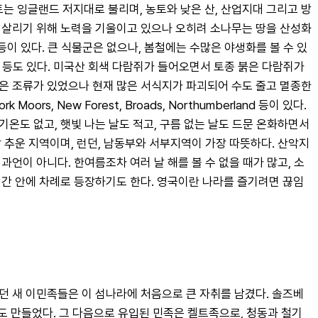
 국토는 잉글랜드 저지대로 불리며, 농토와 낮은 산, 산업지대 그리고 방
 되살리기 위해 노력을 기울이고 있으나 오히려 소나무는 땅을 산성화
등이 있다. 큰 식물군은 없으나, 봄철에는 수많은 야생화를 볼 수 있
저 등도 있다. 미국산 회색 다람쥐가 들어오면서 토종 붉은 다람쥐가 
은 조류가 있었으나 현재 많은 서식지가 파괴되어 수도 줄고 멸종한 
k Moors, New Forest, Broads, Northumberland 등이 있다. 
도 없고, 햇빛 나는 날도 적고, 구름 없는 날도 드문 온화하면서 
장 추운 지역이며, 런던, 남동부와 서부지역이 가장 따뜻하다. 산악지
 과언이 아니다. 한여름조차 여러 날 해를 볼 수 없을 때가 많고, 소
너 시간 안에 차례로 등장하기도 한다. 영국이란 나라를 즐기려면 끊임
던 새 이민족들은 이 섬나라에 처음으로 큰 자취를 남겼다. 솔즈베
도 만들었다. 그 다음으로 유입된 민족은 켈트족으로, 청동과 철기