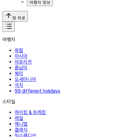
여행자 정보
맨 위로
여행지
유럽
아시아
아프리카
중남미
북미
오세아니아
극지
99 different holidays
스타일
하이킹 & 트레킹
레일
애니멀
클래식
익스페디션