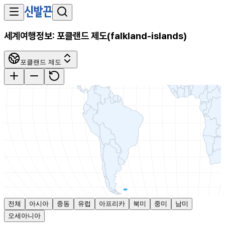
세계여행정보:
포클랜드 제도
(
falkland-islands
)
포클랜드 제도
전체
아시아
중동
유럽
아프리카
북미
중미
남미
오세아니아