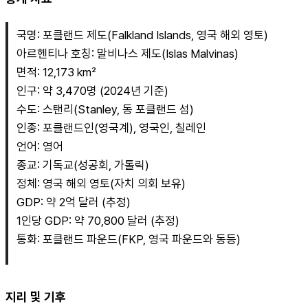
국명: 포클랜드 제도(Falkland Islands, 영국 해외 영토)
아르헨티나 호칭: 말비나스 제도(Islas Malvinas)
면적: 12,173 km²
인구: 약 3,470명 (2024년 기준)
수도: 스탠리(Stanley, 동 포클랜드 섬)
인종: 포클랜드인(영국계), 영국인, 칠레인
언어: 영어
종교: 기독교(성공회, 가톨릭)
정체: 영국 해외 영토(자치 의회 보유)
GDP: 약 2억 달러 (추정)
1인당 GDP: 약 70,800 달러 (추정)
통화: 포클랜드 파운드(FKP, 영국 파운드와 동등)
지리 및 기후