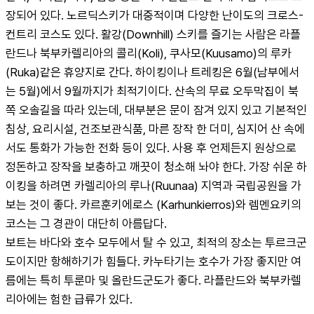
장되어 있다. 노르딕스키가 대중적이며 다양한 난이도의 크로스-
컨트리 코스도 있다. 활강(Downhill) 스키를 즐기는 사람은 라플
란드나 북부카렐리아의 콜리(Koli), 쿠사모(Kuusamo)의 루카
(Ruka)같은 휴양지로 간다. 하이킹이나 트레킹은 6월(남부에서
는 5월)에서 9월까지가 최적기이다. 산속의 무료 오두막집이 북
쪽 오솔길을 따라 있는데, 대부분은 문이 잠겨 있지 있고 기본적인 
침상, 요리시설, 건조보관식품, 마른 장작 한 더미, 심지어 산 속에
서도 통화가 가능한 전화 등이 있다. 사용 후 언제든지 원상으로 
정돈하고 장작을 보충하고 깨끗이 청소해 놔야 한다. 가장 쉬운 하
이킹을 하려면 카렐리아의 루나(Ruunaa) 지역과 국립공원을 가 
보는 것이 좋다. 카르훈키에로스 (Karhunkierros)와 렘멘요키의
코스는 그 경관이 대단히 아름답다.
보트는 바다와 호수 모두에서 탈 수 있고, 최적의 장소는 투르크군
도이지만 항해하기가 힘들다. 카누타기는 호수가 가장 좋지만 여
름에는 특히 투룬마 및 올란드군도가 좋다. 라플란드와 북부카렐
리아에는 험한 급류가 있다.