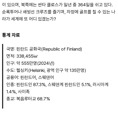
이 있으며, 북쪽에는 싼타 클로스가 일년 중 364일을 쉬고 있다. 
순록투어나 쇄빙선 크루즈를 즐기며, 자정에 골프를 칠 수 있는 나
라가 세계에 또 어디 있겠는가?
통계 자료
국명: 핀란드 공화국(Republic of Finland)
면적: 338,455㎢
인구: 약 555만명(2024년)
수도: 헬싱키(Helsinki, 광역 인구 약 135만명)
공용어: 핀란드어, 스웨덴어
인종: 핀란드인 87.3%, 스웨덴계 핀란드인 5.1%, 러시아계 
1.4%, 사미족
종교: 복음루터교 68.7%