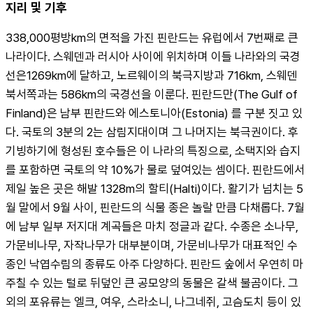
지리 및 기후
338,000평방km의 면적을 가진 핀란드는 유럽에서 7번째로 큰 
나라이다. 스웨덴과 러시아 사이에 위치하며 이들 나라와의 국경
선은1269km에 달하고, 노르웨이의 북극지방과 716km, 스웨덴 
북서쪽과는 586km의 국경선을 이룬다. 핀란드만(The Gulf of 
Finland)은 남부 핀란드와 에스토니아(Estonia) 를 구분 짓고 있
다. 국토의 3분의 2는 삼림지대이며 그 나머지는 북극권이다. 후
기빙하기에 형성된 호수들은 이 나라의 특징으로, 소택지와 습지
를 포함하면 국토의 약 10%가 물로 덮여있는 셈이다. 핀란드에서 
제일 높은 곳은 해발 1328m의 할티(Halti)이다. 활기가 넘치는 5
월 말에서 9월 사이, 핀란드의 식물 종은 놀랄 만큼 다채롭다. 7월
에 남부 일부 저지대 계곡들은 마치 정글과 같다. 수종은 소나무, 
가문비나무, 자작나무가 대부분이며, 가문비나무가 대표적인 수
종인 낙엽수림의 종류도 아주 다양하다. 핀란드 숲에서 우연히 마
주칠 수 있는 털로 뒤덮인 큰 공모양의 동물은 갈색 불곰이다. 그 
외의 포유류는 엘크, 여우, 스라소니, 나그네쥐, 고슴도치 등이 있