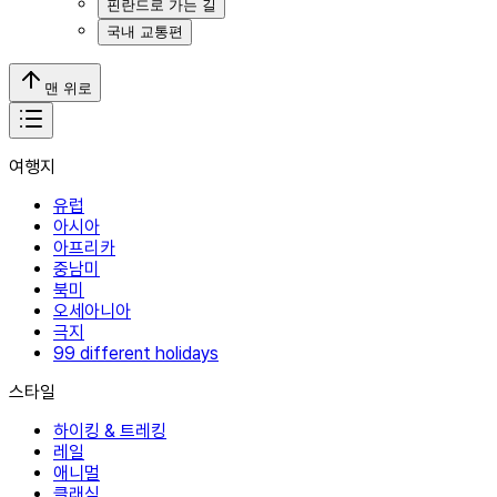
핀란드로 가는 길
국내 교통편
맨 위로
여행지
유럽
아시아
아프리카
중남미
북미
오세아니아
극지
99 different holidays
스타일
하이킹 & 트레킹
레일
애니멀
클래식