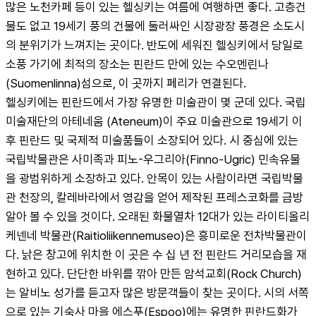
많은 노천카페 등이 있는 헬싱키는 여름에 여행하면 좋다. 고층건
물도 없고 19세기 풍의 건물에 둘러싸인 시장광장 풍경은 소도시
의 분위기가 느껴지는 곳이다. 반도에 세워진 헬싱키에서 당일로 
소풍 가기에 최적의 장소는 핀란드 만에 있는 수오멘린나 
(Suomenlinna)섬으로, 이 곳까지 페리가 연결된다.
헬싱키에는 핀란드에서 가장 유명한 미술관이 몇 군데 있다. 국립
미술재단의 아테네움 (Ateneum)이 주요 미술관으로 19세기 이
후 핀란드 및 국제적 미술품들이 소장되어 있다. 시 중심에 있는 
국립박물관은 사미족과 피노-우그리아(Finno-Ugric) 민속유물
을 광범위하게 소장하고 있다. 안목이 있는 사람이라면 국립박물
관 천장의, 칼레바라에서 영감을 얻어 제작된 프레스코화를 금방 
알아 볼 수 있을 것이다. 오래된 화물열차 12대가 있는 라이티올리
케넨네 박물관(Raitioliikennemuseo)은 흥미로운 전차박물관이
다. 낡은 창고에 위치한 이 곳은 수 십 년 전 핀란드 거리모습을 재
현하고 있다. 단단한 바위를 깎아 만든 암석교회(Rock Church)
는 알비노 성가를 듣고자 많은 방문객들이 찾는 곳이다. 시의 서쪽
으로 있는 기숙사 마을 에스푸(Espoo)에는 유명한 핀란드화가 