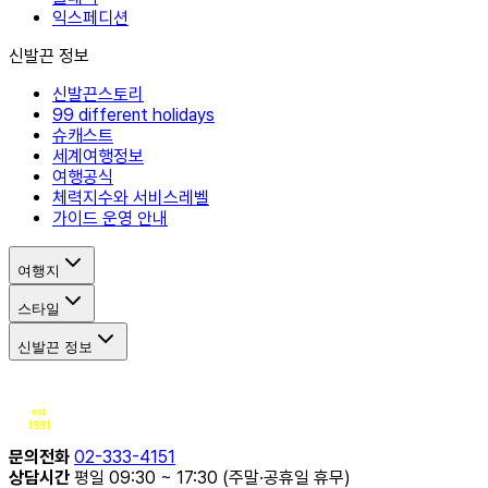
익스페디션
신발끈 정보
신발끈스토리
99 different holidays
슈캐스트
세계여행정보
여행공식
체력지수와 서비스레벨
가이드 운영 안내
여행지
스타일
신발끈 정보
문의전화
02-333-4151
상담시간
평일 09:30 ~ 17:30 (주말·공휴일 휴무)