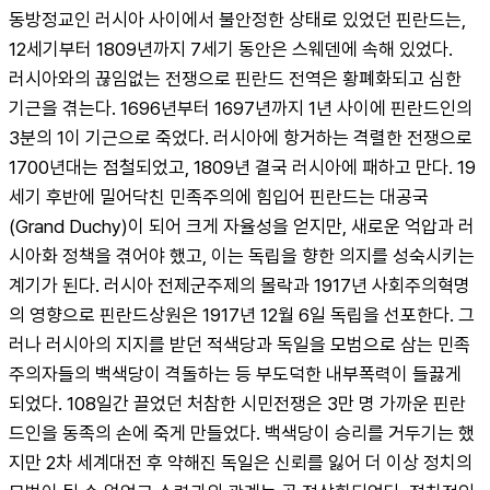
동방정교인 러시아 사이에서 불안정한 상태로 있었던 핀란드는, 
12세기부터 1809년까지 7세기 동안은 스웨덴에 속해 있었다.
러시아와의 끊임없는 전쟁으로 핀란드 전역은 황폐화되고 심한 
기근을 겪는다. 1696년부터 1697년까지 1년 사이에 핀란드인의 
3분의 1이 기근으로 죽었다. 러시아에 항거하는 격렬한 전쟁으로 
1700년대는 점철되었고, 1809년 결국 러시아에 패하고 만다. 19
세기 후반에 밀어닥친 민족주의에 힘입어 핀란드는 대공국 
(Grand Duchy)이 되어 크게 자율성을 얻지만, 새로운 억압과 러
시아화 정책을 겪어야 했고, 이는 독립을 향한 의지를 성숙시키는 
계기가 된다. 러시아 전제군주제의 몰락과 1917년 사회주의혁명
의 영향으로 핀란드상원은 1917년 12월 6일 독립을 선포한다. 그
러나 러시아의 지지를 받던 적색당과 독일을 모범으로 삼는 민족
주의자들의 백색당이 격돌하는 등 부도덕한 내부폭력이 들끓게 
되었다. 108일간 끌었던 처참한 시민전쟁은 3만 명 가까운 핀란
드인을 동족의 손에 죽게 만들었다. 백색당이 승리를 거두기는 했
지만 2차 세계대전 후 약해진 독일은 신뢰를 잃어 더 이상 정치의 