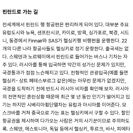
핀란드로 가는 길
전세계에서 핀란드 행 항공편은 편리하게 되어 있다. 대부분 주요 
유럽도시와 뉴욕, 샌프란시코, 카이로, 방콕, 싱가포르, 북경, 시드
니, 동경에서 Finnair와 SAS가 헬싱키행 비행편을 운행한다. 22
개의 다른 나라 항공사들도 헬싱키로 정기 운항한다. 출국세는 없
다. 스웨덴과 노르웨이에서 핀란드로 들어가는 버스나 기차는 자
주 있다. 러시아를 통해 입국하면 약간의 성가신 문제가 있지만, 
국경통과가 점점 느슨해지고 있다. 전형적인 관광입국(예를 들면 
헬싱키- 상트 페테스부르그 같은)에는 아무런 문제가 없겠지만, 
국경을 도착하기 전에 반드시 러시아 비자를 확인해 보자. 러시아
의 전면적인 혼란상황 때문에 최근 몇 년 동안 인기가 떨어지고 있
기는 하지만 시베리아횡단열차는 유럽과 아시아를 이어준다. 모
스크바를 거쳐 중국으로 가는 표는 헬싱키에서 구할 수 있다. 할인
항공권을 제시하며 다가오는 사람은 거의 사기꾼이므로 주의하도
록. 스웨덴, 에스토니아, 독일 등에서 헬싱키, 투르크, 바사, 피에타