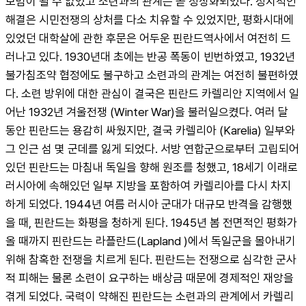
모범이 될 수 없었고 소련과의 관계는 곧 정상화되었다. 정치적인 
해결은 시민전쟁의 상처를 다소 치유할 수 있었지만, 평화시대에 
있었던 대학살에 관한 후문은 어두운 핀란드역사에서 여전히 드
러나고 있다. 1930년대 초에는 반공 폭동이 빈번하였고, 1932년 
불가침조약 협정에도 불구하고 소련과의 관계는 여전히 불편하였
다. 소련 방위에 대한 관심이 결국은 핀란드 카렐리안 지역에서 일
어난 1932년 겨울전쟁 (Winter War)을 불러일으켰다. 여러 달 
동안 핀란드는 용감히 싸웠지만, 결국 카렐리아 (Karelia) 일부와 
그 인근 섬 몇 군데를 잃게 되었다. 서방 연합군으로부터 고립되어 
있던 핀란드는 마침내 독일을 향해 원조를 청했고, 18세기 이래로 
러시아에 속해있던 일부 지방을 포함하여 카렐리아를 다시 차지
하게 되었다. 1944년 여름 러시아 군대가 대규모 반격을 감행했
을 때, 핀란드는 화평을 청하게 된다. 1945년 봄 전면적인 평화가 
올 때까지 핀란드는 라플란드(Lapland )에서 독일군을 몰아내기 
위해 참혹한 전쟁을 치르게 된다. 핀란드는 전쟁으로 심각한 군사
적 피해는 물론 소련이 요구하는 배상금 때문에 경제적인 재앙을 
겪게 되었다. 국력이 약해진 핀란드는 소련과의 관계에서 카렐리