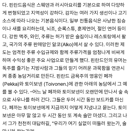
다. 핀란드음식은 스웨덴과 러시아요리를 기본으로 하여 다양하
게 변형되었고 지역성이 강하다. 감자는 여러 가지 생선이나 고기
소스에 따라 나오는 기본음식이다. 일부 전통음식은 사냥한 짐승
이나 새를 요리하는데, 뇌조, 순록스튜, 훈제연어, 절인 연어 등이
다. 강한 맥주, 와인, 주류는 허가 받은 술집이나 레스토랑에서 팔
고, 국가의 주류 판매망인 알코(Alko)에서 살 수 있다. 이러한 제
도는 엄격한 주류 수입규제와 함께 주류가격을 엄청나게 비싸게 
하며 수익성 좋은 주요 사업으로 만들게 했다. 핀란드인의 유머는 
독주를 즐기는 지방사람과 그들의 믿기 어려운 과묵함을 연관시
켜 종종 농담거리로 만든다. 핀란드 금욕주의 영웅인 페까 
(Pekka)와 토이보넨 (Toivonen.)에 관한 아래의 농담에서 그 예
를 볼 수 있다. –어느 날 페까와 토이보넨이 오랜만에 만나서 숲 속
으로 사우나를 하러 간다. 그들은 두어 시간 동안 보드카를 마신
다. 페까는 토이보넨에게 지금까지 어떻게 지냈냐고 묻는다. 토이
보넨은 아무 말 않고 두 시간 동안 또 계속 술만 마셨다. 그리고 나
서 그가 천천히 대답하길, "우리가 여기 실없이 떠들러 왔는가, 술 