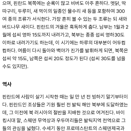
으며, 핀란드 북쪽에는 순록이 많고 비버도 아주 흔하다. 멧닭, 딱
따구리, 두루미, 새 먹이의 일종인 물수리 새 등을 포함하여 300
여 종의 조류가 서식한다. 가장 흔히 볼 수 있는 두 조류는 되 새와 
버드나무 새이다. 핀란드의 겨울은 혹독하게 춥다. 남부는 1월과 2
월에 섭씨 영하 15도까지 내려가고, 북부는 종종 섭씨 영하30도 
이하로 내려가기도 하는데, 이 시기에는 하루의 대부분이 어두컴
컴하다. 여름이 다시 돌아와 백야가 진가를 발휘하게 되면, 북쪽은 
섭씨 약 15도, 남쪽은 섭씨 20도 정도가 된다 (섭씨 30도를 넘을 
수도 있지만).
역사
핀란드에 사람이 살기 시작한 때는 일 만 년 전 빙하기 말기부터이
다. 핀란드인 조상들은 기원 훨씬 전 발틱 해안 북부에 도달하였는
데, 그 이전에 북 러시아의 절반을 지배한 것으로 여겨진다. 바이
킹시대 말, 스웨덴 무역상과 우두머리들은 발틱지역 전역으로 그
들의 관심을 넓혔다. 수세기 동안 프로테스탄트의 스웨덴제국과 