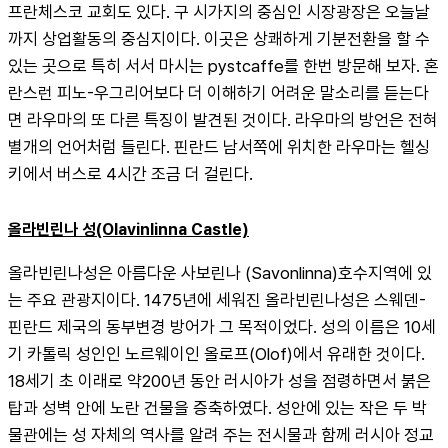
프란체스코 교회도 있다. 구 시가지의 중심인 시장광장은 오늘날
까지 상업활동의 중심지이다. 이곳은 상쾌하게 기분전환을 할 수 
있는 곳으로 특히 서서 마시는 pystcaffe를 한번 방문해 보자. 혼
란스런 피노-우그리어보다 더 이해하기 어려운 말소리를 듣는다
면 라우마의 또 다른 특징이 발견된 것이다. 라우마의 방언은 전혀 
별개의 언어처럼 들린다. 핀란드 남서쪽에 위치한 라우마는 헬싱
키에서 버스로 4시간 조금 더 걸린다.
올라빈린나 성(Olavinlinna Castle)
올라빈린나성은 아름다운 사보린나 (Savonlinna)호수지역에 있
는 주요 관광지이다. 1475년에 세워진 올라빈린나성은 스웨덴-
핀란드 제국의 동부변경 방어가 그 목적이었다. 성의 이름은 10세
기 카톨릭 성인인 노르웨이인 올로프(Olof)에서 유래한 것이다. 
18세기 초 이래로 약200년 동안 러시아가 성을 점령하면서 붉은 
탑과 성벽 안에 노란 건물을 증축하였다. 성안에 있는 작은 두 박
물관에는 성 자체의 역사를 알려 주는 전시물과 함께 러시아 정교