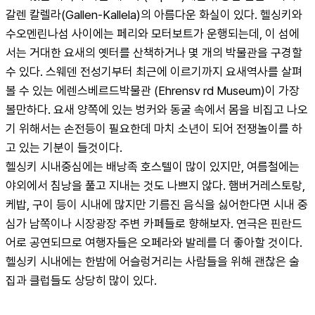
갈렌 칼렐라(Gallen-Kallela)의 아름다운 화실이 있다. 헬싱키와 
수오멘린나섬 사이에는 페리와 모터보트가 운행되는데, 이 섬에
서는 거대한 요새의 옛터를 산책하거나 몇 개의 박물관을 구경할 
수 있다. 스웨덴 전성기부터 최근에 이르기까지 요새역사를 살펴 
볼 수 있는 에렌스베르드박물관 (Ehrensv rd Museum)이 가장 
볼만하다. 요새 양쪽에 있는 벙커와 동굴 속에서 몸을 비집고 나오
기 위해서는 손전등이 필요한데 마치 소년이 되어 전쟁놀이를 하
고 있는 기분이 들것이다.
헬싱키 시내중심에는 배낭족 호스텔이 많이 있지만, 여름철에는 
야외에서 침낭을 풀고 지내는 것도 나쁘지 않다. 햄버거레스토랑, 
케밥, 구이 등이 시내에 많지만 기름진 음식을 싫어한다면 시내 중
심가 남쪽이나 시장광장 주변 카페들로 향해보자. 연극은 핀란드
어로 공연되므로 여행자들은 오페라와 발레를 더 좋아할 것이다. 
헬싱키 시내에는 한밤에 어슬렁거리는 사람들을 위해 괜찮은 술
집과 클럽들도 상당히 많이 있다.