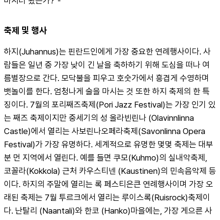
마시러 왔는가?"-
축제 및 행사
하지(Juhannus)는 핀란드인에게 가장 중요한 연례행사이다. 사
람들은 일년 중 가장 낮이 긴 날을 축하하기 위해 도심을 떠나 여
름별장으로 간다. 모닥불을 피우고 호숫가에서 흥겹게 수영하며 
뱃놀이를 한다. 엄청나게 술을 마시는 것 또한 하지 축제의 한 특
징이다. 7월의 포리째즈축제(Pori Jazz Festival)는 가장 인기 있
는 째즈 축제이지만 중세기의 성 올라빈린나 (Olavinnlinna 
Castle)에서 열리는 사보린나오페라축제(Savonlinna Opera 
Festival)가 가장 유명하다. 세계적으로 유명한 몇몇 축제는 대부
분 먼 지역에서 열린다. 예를 들면 쿠모(Kuhmo)의 실내악축제, 
코꼴라(Kokkola) 근처 카우스티넨 (Kaustinen)의 민속음악제 등
이다. 하지의 주말에 열리는 록 페스티은큰 연례행사이며 가장 오
래된 축제는 7월 투르크에서 열리는 루이스록(Ruisrock)축제이
다. 난탈리 (Naantali)와 한코 (Hanko)마을에는, 가장 게으른 사