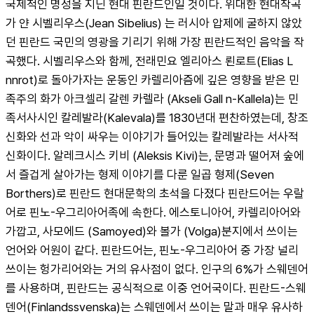
국제적인 명성을 지닌 현대 핀란드인일 것이다. 위대한 현대작곡
가 얀 시벨리우스(Jean Sibelius) 는 러시아 압제에 굴하지 않았
던 핀란드 국민의 영광을 기리기 위해 가장 핀란드적인 음악을 작
곡했다. 시벨리우스와 함께, 전래민요 엘리아스 뢴로트(Elias L 
nnrot)로 돌아가자는 운동인 카렐리아즘에 깊은 영향을 받은 민
족주의 화가 아크셀리 갈렌 카렐라 (Akseli Gall n-Kallela)는 민
족서사시인 칼레발라(Kalevala)를 1830년대 편찬하였는데, 창조
신화와 선과 악이 싸우는 이야기가 들어있는 칼레발라는 서사적 
신화이다. 알레크시스 키비 (Aleksis Kivi)는, 문명과 떨어져 숲에
서 즐겁게 살아가는 형제 이야기를 다룬 일곱 형제(Seven 
Borthers)로 핀란드 현대문학의 초석을 다졌다 핀란드어는 우랄
어로 핀노-우그리아어족에 속한다. 에스토니아어, 카렐리아어와 
가깝고, 사모에드 (Samoyed)와 볼가 (Volga)분지에서 쓰이는 
언어와 어원이 같다. 핀란드어는, 핀노-우그리아어 중 가장 널리 
쓰이는 헝가리어와는 거의 유사점이 없다. 인구의 6%가 스웨덴어
를 사용하며, 핀란드는 공식적으로 이중 언어국이다. 핀란드-스웨
덴어(Finlandssvenska)는 스웨덴에서 쓰이는 말과 매우 유사하