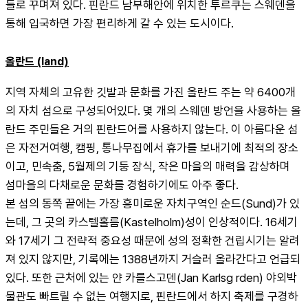
들로 꾸며져 있다. 핀란드 남부해안에 위치한 투르쿠는 스웨덴을 
통해 입국하면 가장 편리하게 갈 수 있는 도시이다.
올란드 (land)
지역 자체의 고유한 깃발과 문화를 가진 올란드 주는 약 6400개
의 자치 섬으로 구성되어있다. 몇 개의 스웨덴 방언을 사용하는 올
란드 주민들은 거의 핀란드어를 사용하지 않는다. 이 아름다운 섬
은 자전거여행, 캠핑, 통나무집에서 휴가를 보내기에 최적의 장소
이고, 민속춤, 5월제의 기둥 장식, 작은 마을의 매력을 감상하며 
섬마을의 다채로운 문화를 경험하기에도 아주 좋다.
본 섬의 동쪽 끝에는 가장 흥미로운 자치구역인 순드(Sund)가 있
는데, 그 곳의 카스텔홀름(Kastelholm)성이 인상적이다. 16세기
와 17세기 그 전략적 중요성 때문에 성의 정확한 건립시기는 알려
져 있지 않지만, 기록에는 1388년까지 거슬러 올라간다고 언급되 
있다. 또한 근처에 있는 얀 카를스고덴(Jan Karlsg rden) 야외박
물관도 빠트릴 수 없는 여행지로, 핀란드에서 하지 축제를 구경하