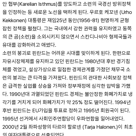
안 협부(Karelian Isthmus)를 양도하고 소련의 국경선 방위정책
을 인정하는 등 새로운 노선을 택하게 된다. 우르호 케꼬넨 (Urho 
Kekkonen) 대통령은 재임25년 동안(1956-81) 현명하게 균형 
잡힌 정책을 펼쳤다. 그는 국내에서 강한 권력을 유지하였고 동쪽
의 큰 곰(소련)을 소외시키지 않으면서 스칸디나비아 형제국들과 
유대를 강화하려고 애썼다.
소련의 붕괴로 핀란드는 어려운 시대를 맞이하게 된다. 한편으로 
자유시장체제를 유지하고 있던 핀란드는 1980년대 후반 경기침
체를 겪었고, 설상가상으로 밀접한 경제관계를 가졌던 채무국 소
련의 붕괴는 큰 타격을 가져왔다. 핀란드의 관대한 사회보장 정책
은 급격한 실업률 상승을 가져와 정부재정에 심각한 압박을 가했
다. 1990년대 과열되었던 핀란드 경제는 불안정한 화폐가치로 냉
각기를 거치게 되어 화폐가치가 약 25% 정도 떨어진다. 1994년 
후반 핀란드는 EU가입을 투표로 정하고 1995년 회원국이 된다. 
1995년 선거에서 사회민주연합당이 우파연합을 밀어내었다. 
2000년 2월 좌파성향의 타르야 할로넨 (Tarja Halonen.)이 최초
의 여자대통령으로 선출되었다.