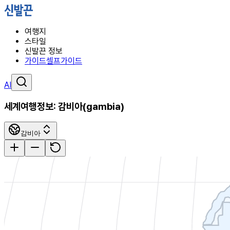
여행지
스타일
신발끈 정보
가이드
셀프가이드
AI
세계여행정보:
감비아
(
gambia
)
감비아