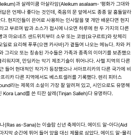
m)과 살레이쿰 아살라암(Aleikum asalaam- '평화가 그대와 
. 대답은 언제나 좋다는 것인데, 죽음의 문 앞에서도 종종 알 훔둘알라
도 한다. 현지인들이 은어로 사용하는 인사말을 몇 개만 배운다면 현지
고 부르며 밥과 소스가 접시에 나오면 하루에 한 두 가지의 다른 
 빵과 마요네즈 샌드위치부터 소우 또는 코쌈(요구르트)와 랏체리
오일로 요리해 푸푸(으깬 카사바)가 곁들여 나오는 메뉴다. 차와 커
악가와 그리오 또는 칭송된 가수들은 가족과 종족의 이야기를 보존했으
불리워지며, 만딩카는 악기 제조기술이 뛰어나다. 사헬 지역의 다른 
최근 들어 현대적인 작가가 등장했으나 서아프리카의 다른 국가에 비
an은 아프리카 다른 지역에서도 베스트셀러를 기록했다. 렌리 피터스
 Round라는 제목의 소설이 가장 잘 알려져 있고, 시인으로도 유명해 
ra Land를 쓴 티잔 살레(Tinjan Salleh)다 유명하다.
as as-Sana)는 이슬람 신년 축제이다. 에이드 알-아다(Aid 
 마지막 순간에 뛰어 들어 양을 대신 제물로 삼았다. 에이드 알-물리