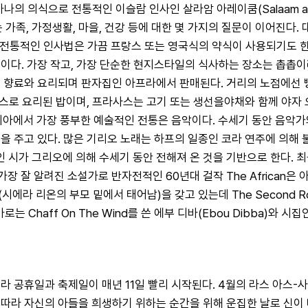
의식으로 전통적인 이슬람 인사인 살라암 아레이쿰(Salaam aleiku
사는 가족, 가정생활, 마을, 건강 등에 대한 몇 가지의 질문이 이어진다
도시에서의 전통적인 인사법은 가끔 프랑스 또는 영국식의 약식이 사용되기
이다. 가장 작고, 가장 단순한 현지스타일의 식사하는 장소는 촙촙이라
운 향료와 요리되며 판자집인 아프라에서 판매된다. 거리의 노점에선
소스로 요리된 밥이며, 프라사스는 고기 또는 생선을야채와 함께 야자 
 감비아에서 가장 풍부한 예술적인 전통은 음악이다. 수세기 동안 음
 주고 있다. 많은 기리오 노래는 하프의 일종인 코라 연주에 의해 
 시가 그리오에 의해 수세기 동안 전해져 온 것을 기반으로 한다. 
에서 가장 잘 알려진 소설가로 반자전적인 60년대 걸작 The Afric
경(시에라 리온의 부모 밑에서 태어남)을 갖고 있는데 The Second
aff On The Wind를 쓴 에부 디바(Ebou Dibba)와 시집인 Ko
 공휴일과 축제일이 매년 11일 빨리 시작된다. 4월의 라스 아스-사나(R
을 따라 자신의 아들을 희생하기 위하는 순간을 위해 운집한 날로 신이