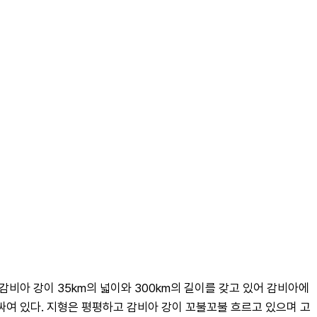
비아 강이 35km의 넓이와 300km의 길이를 갖고 있어 감비아에
싸여 있다. 지형은 평평하고 감비아 강이 꼬불꼬불 흐르고 있으며 고