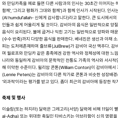
와 만딩카족을 예로 들면 다른 사람과의 인사는 30초간 이어지는 하나의 
함께', '그리고 평화가 그대와 함께')과 함께 인사가 시작된다. 인
(Al humdul'allah- 신에게 감사합니다)라고 말한다. 큰 
인들과 쉽게 어울리게 될 것이다. 감비아의 음식은 일반적으로 양질
음식이 요리된다. 불에 굽거나 익힌 고기는 일반적으로 양파와 매
(수수 반죽)까지 다양한 음식을 판매한다. 베네친은 생선과 야채 
피는 도처에존재하며 줄브류(JulBrew)가 감비아 국산 맥주다.
며 월로프와 만딩카 같은 종족에겐 강한 역사와 정체성에 대한 느낌을
나라와 동일하게 감비아의 문학적인 전통도 가족의 역사와 서사적인
해 미약한 수준이다. 윌리암 콘톤(William Conton)이 감비아
(Lenrie Peters)는 감비아의 다른 작가로 콘톤과 비슷한 성장배
'외과적'이라는 평가를 받고 있다. 좀더 최근의 감비아에 등장한 작가로는 Ch
축제 및 행사
이슬람(또는 하지라) 달력은 그레고리(서양) 달력에 비해 11일이 빨라
al-Adha) 또는 위대한 축일인 타바스키는 아브라함이 신의 명령