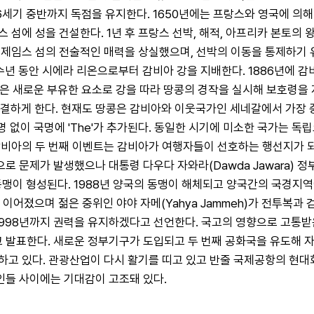
6세기 중반까지 독점을 유지한다. 1650년에는 프랑스와 영국에 의
 섬에 성을 건설한다. 1년 후 프랑스 선박, 해적, 아프리카 본토의
한 성은 제임스 섬의 전술적인 매력을 상실했으며, 선박의 이동을 통제
 수년 동안 시에라 리온으로부터 감비아 강을 지배한다. 1886년에 
 새로운 부유한 요소로 강을 따라 땅콩의 경작을 실시해 보호령을 지
결하게 한다. 현재도 땅콩은 감비아와 이웃국가인 세네갈에서 가장 중
이 국명에 'The'가 추가된다. 동일한 시기에 미소한 국가는 독립
감비아의 두 번째 이벤트는 감비아가 여행자들이 선호하는 행선지가 되
으로 문제가 발생했으나 대통령 다우다 자와라(Dawda Jawara) 
맹이 형성된다. 1988년 양국의 동맹이 해체되고 양국간의 국경지역에
 이어졌으며 젊은 중위인 야야 자메(Yahya Jammeh)가 전투복과
1998년까지 권력을 유지하겠다고 선언한다. 국고의 영향으로 고통받
고 발표한다. 새로운 정부기구가 도입되고 두 번째 공화국을 유도해 자
하고 있다. 관광산업이 다시 활기를 띠고 있고 반줄 국제공항의 현대
들 사이에는 기대감이 고조돼 있다.