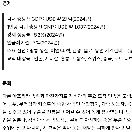
경제
국내 총생산 GDP : US$ 약 27억(2024년)
1인당 국민 총생산 GNP : US$ 약 1,037(2024년)
경제 성장률 : 6.2%(2024년)
인플레이션 : 7%(2024년)
주요 산업 : 땅콩 생산, 어업/피혁, 관광, 음료, 농업 기계설비, 목
교역 대상국 : 일본, 세네갈, 홍콩, 프랑스, 스위스, 중국, 코트 
문화
다른 아프리카 종족과 마찬가지로 감비아의 주요 토착 인종은 출생
어 농부, 무역상과 카스트에 속한 사람인 대장장이, 가죽 노동자, 
을 갖추고 있어 구술로 전통을 이어갈 수 있어 높게 평가받는다.
업을 돌본다. 감비아에서 압도적인 우위를 차지하는 것은 무슬림으로 많
주위에 달고 다니며, 이 부적은 악마 또는 재앙을 피하게 한다고 