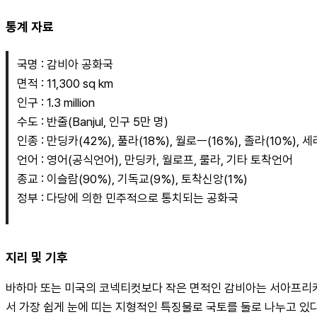
통계 자료
국명 : 감비아 공화국
면적 : 11,300 sq km
인구 : 1.3 million
수도 : 반줄(Banjul, 인구 5만 명)
인종 : 만딩카(42%), 풀라(18%), 월로ㅡ(16%), 졸라(10%),
언어 : 영어(공식언어), 만딩카, 월로프, 룰라, 기타 토착언어
종교 : 이슬람(90%), 기독교(9%), 토착신앙(1%)
정부 : 다당에 의한 민주적으로 통치되는 공화국
지리 및 기후
바하마 또는 미국의 코넥티컷보다 작은 면적인 감비아는 서아프리카에
서 가장 쉽게 눈에 띠는 지형적인 특징물로 국토를 둘로 나누고 있