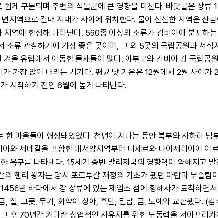
로 쉽게 구분되며 주변의 식물군에 큰 영향을 미친다. 바닷물은 상류 
 강변지역으로 갈대 지대가 사이에 위치한다. 물이 신선한 지역은 산림
나 지역에 한정해 나타난다. 560종 이상의 조류가 감비아에 분포하
줄 근교에서 조류 관찰하기에 가장 좋은 곳이며, 그 외 5곳의 국립공원과
 특히 매년 겨울 유럽에서 이동한 물새들이 많다. 아부코와 감비아 강 국
 비가 가장 많이 내리는 시기다. 평균 낮 기온은 12월에서 2월 사이가
가 시작하기 전인 6월에 높게 나타난다.
로 한 마을들이 형성돼있었다. 천년이 지나는 동안 북부와 사하라 남
재의 감비아와 세네갈을 포함한 대서양지역부터 니제르와 나이제리아에 이
한 욕구를 나타낸다. 15세기 중반 말리제국의 영향력이 약해지고 말
갈의 헨리 왕자는 당시 포르투갈 재정의 기초가 됐던 아랍과 무슬림이
 1456년 바다에서 강 상류에 있는 제임스 섬에 항해사가 도착하면
, 그릇, 무기, 화약이 상아, 흑단, 밀납, 금, 노예와 교환됐다. (
 그 후 70년간 커다란 상업적인 사유지를 위한 노동력을 서아프리