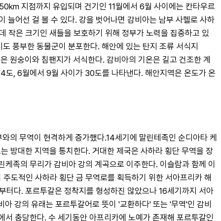
150km 지점까지 유입되며 건기인 11월에서 6월 사이에는 칸타우르
이 늘어선 걸 볼 수 있다. 강을 벗어나면 감비아는 남부 사헬로 사하
는데 작은 크기인 새들을 보호하기 위해 정부가 노력을 집중하고 있
 서식지도 풍부한 동물군이 분포한다. 해안에 있는 탄지 조류 서식지
립공원은 원숭이와 침팬지가 서식한다. 감비아의 기온은 길고 건조한 계
 24도, 6월에서 9월 사이가 30도를 나타낸다. 해안지역은 온도가 온
부와의 무역이 현격하게 증가했다.14세기에 말린테족인 순디아타 케
르는 방대한 지역을 통치한다. 거대한 제국은 사하라 횡단 무역을 장
린케족의 무리가 감비아 강의 계곡으로 이주한다. 이슬람과 함께 이
 주도적인 사하라 횡단 금 무역로를 획득하기 위한 서아프리카 해
서부터다. 포르투갈은 정착지를 형성하진 않았으나 16세기까지 서아
감비아 강의 유래는 포르투갈어로 뜻이 '교환하다' 또는 '무역'인 감비
카에서 충당한다. 수 세기동안 아프리카에 노예가 존재해 포르투갈인