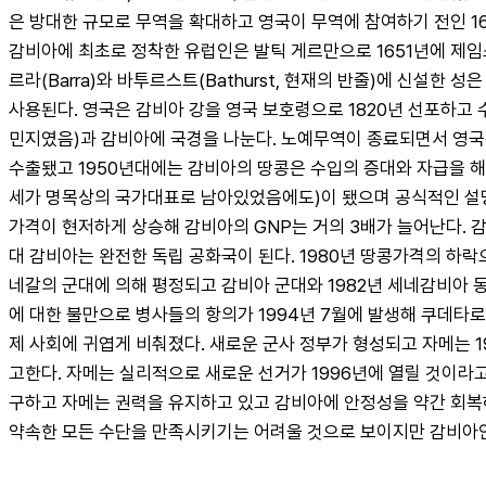
은 방대한 규모로 무역을 확대하고 영국이 무역에 참여하기 전인 1
감비아에 최초로 정착한 유럽인은 발틱 게르만으로 1651년에 제임스
르라(Barra)와 바투르스트(Bathurst, 현재의 반줄)에 신설
사용된다. 영국은 감비아 강을 영국 보호령으로 1820년 선포하고
민지였음)과 감비아에 국경을 나눈다. 노예무역이 종료되면서 영국은
수출됐고 1950년대에는 감비아의 땅콩은 수입의 증대와 자급을 해
세가 명목상의 국가대표로 남아있었음에도)이 됐으며 공식적인 설명 없
가격이 현저하게 상승해 감비아의 GNP는 거의 3배가 늘어난다. 
대 감비아는 완전한 독립 공화국이 된다. 1980년 땅콩가격의 하락
네갈의 군대에 의해 평정되고 감비아 군대와 1982년 세네감비아 동
에 대한 불만으로 병사들의 항의가 1994년 7월에 발생해 쿠데타로
제 사회에 귀엽게 비춰졌다. 새로운 군사 정부가 형성되고 자메는 
고한다. 자메는 실리적으로 새로운 선거가 1996년에 열릴 것이라
구하고 자메는 권력을 유지하고 있고 감비아에 안정성을 약간 회복
약속한 모든 수단을 만족시키기는 어려울 것으로 보이지만 감비아인