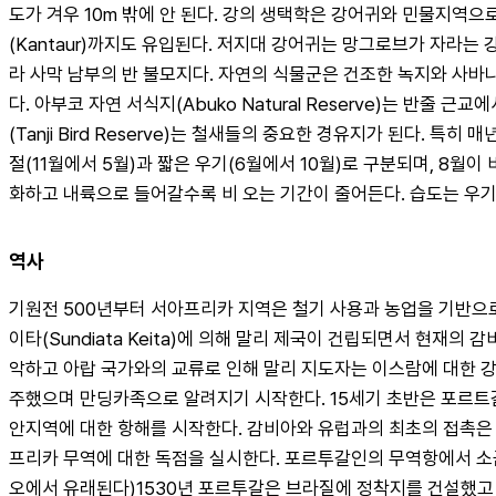
도가 겨우 10m 밖에 안 된다. 강의 생택학은 강어귀와 민물지역으
(Kantaur)까지도 유입된다. 저지대 강어귀는 망그로브가 자라는
라 사막 남부의 반 불모지다. 자연의 식물군은 건조한 녹지와 사바
다. 아부코 자연 서식지(Abuko Natural Reserve)는 반
(Tanji Bird Reserve)는 철새들의 중요한 경유지가 된다.
절(11월에서 5월)과 짧은 우기(6월에서 10월)로 구분되며, 8월이
화하고 내륙으로 들어갈수록 비 오는 기간이 줄어든다. 습도는 우기
역사
기원전 500년부터 서아프리카 지역은 철기 사용과 농업을 기반으
이타(Sundiata Keita)에 의해 말리 제국이 건립되면서 현
악하고 아랍 국가와의 교류로 인해 말리 지도자는 이스람에 대한 강
주했으며 만딩카족으로 알려지기 시작한다. 15세기 초반은 포르트
안지역에 대한 항해를 시작한다. 감비아와 유럽과의 최초의 접촉은
프리카 무역에 대한 독점을 실시한다. 포르투갈인의 무역항에서 소금, 철
오에서 유래된다)1530년 포르투갈은 브라질에 정착지를 건설했고