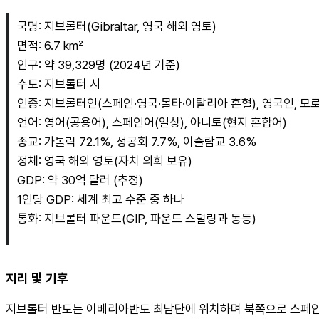
국명: 지브롤터(Gibraltar, 영국 해외 영토)
면적: 6.7 km²
인구: 약 39,329명 (2024년 기준)
수도: 지브롤터 시
인종: 지브롤터인(스페인·영국·몰타·이탈리아 혼혈), 영국인, 모
언어: 영어(공용어), 스페인어(일상), 야니토(현지 혼합어)
종교: 가톨릭 72.1%, 성공회 7.7%, 이슬람교 3.6%
정체: 영국 해외 영토(자치 의회 보유)
GDP: 약 30억 달러 (추정)
1인당 GDP: 세계 최고 수준 중 하나
통화: 지브롤터 파운드(GIP, 파운드 스털링과 동등)
지리 및 기후
지브롤터 반도는 이베리아반도 최남단에 위치하며 북쪽으로 스페인 라이네