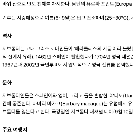
바위 산으로 반도 전체를 차지한다. 남단의 유로파 포인트(Europa 
기후는 지중해성으로 여름(6~9월)은 덥고 건조하며(25~30°C), 
역사
지브롤터는 고대 그리스·로마인들이 '헤라클레스의 기둥'이라 불렀던 
의 산에서 유래). 1462년 스페인이 탈환했다가 1704년 영국·
1967년과 2002년 국민투표에서 압도적으로 영국 잔류를 선택했다
문화
지브롤터인들은 스페인어와 영어, 그리고 둘을 혼합한 '야니토(Llani
간에 공존한다. 바버리 마카크(Barbary macaque)는 유럽
브롤터를 잃는다고 한다. 국경일인 지브롤터 내셔널 데이(9월 10일
주요 여행지