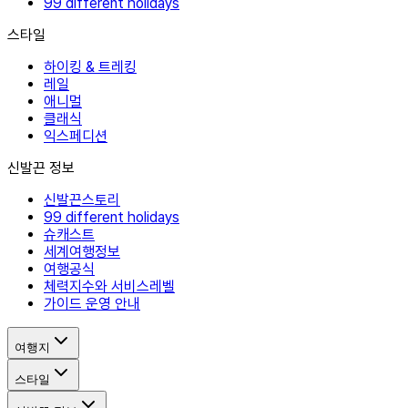
99 different holidays
스타일
하이킹 & 트레킹
레일
애니멀
클래식
익스페디션
신발끈 정보
신발끈스토리
99 different holidays
슈캐스트
세계여행정보
여행공식
체력지수와 서비스레벨
가이드 운영 안내
여행지
스타일