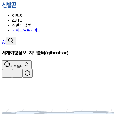
여행지
스타일
신발끈 정보
가이드
셀프가이드
AI
세계여행정보:
지브롤터
(
gibraltar
)
지브롤터