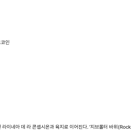
로코인
아 데 라 콘셉시온과 육지로 이어진다. '지브롤터 바위(Rock of G