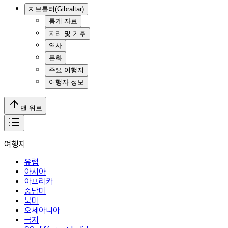
지브롤터(Gibraltar)
통계 자료
지리 및 기후
역사
문화
주요 여행지
여행자 정보
맨 위로
여행지
유럽
아시아
아프리카
중남미
북미
오세아니아
극지