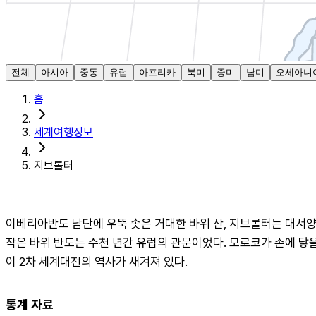
전체
아시아
중동
유럽
아프리카
북미
중미
남미
오세아니
홈
세계여행정보
지브롤터
이베리아반도 남단에 우뚝 솟은 거대한 바위 산, 지브롤터는 대서양
작은 바위 반도는 수천 년간 유럽의 관문이었다. 모로코가 손에 닿을
이 2차 세계대전의 역사가 새겨져 있다.
통계 자료