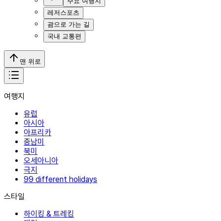
주요 여행지
레저스포츠
괌으로 가는 길
국내 교통편
맨 위로
여행지
유럽
아시아
아프리카
중남미
북미
오세아니아
극지
99 different holidays
스타일
하이킹 & 트레킹