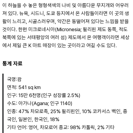
이 하늘을 수 놓은 형형색색의 나비 및 아름다운 무지개와 어우러
져 있다. 뉴욕, 시드니, 도쿄 등지에서 온 사람들이라면 이 곳의 생
활이 느리고, 시골스러우며, 약간은 동떨어져 있다는 느낌을 받을 
것이다. 한편 미크로네시아(Micronesia; 필리핀 제도 동쪽, 적도 
북쪽에 있는 서태평양의 여러 섬) 제도에서 온 여행객이라면 세상
에서 제일 큰 K 마트 매장이 있는 곳이라고 여길 수도 있다.
통계 자료
국명:괌
면적: 541 sq km
인구: 15만 6천명(인구 성장률 2.5%)
수도: 아가나(Agana; 인구 1140)
인종: 47% 차모로족, 25% 필리핀인, 10% 코카서스 백인, 중
국인, 일본인, 한국인, 18%
기타 언어: 영어, 차모로어 종교: 98% 카톨릭, 2% 기타