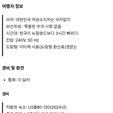
여행자 정보
비자: 대한민국 여권소지자는 비자없이
보건위생 : 특별한 주의 사항 없음
시간대: 한국이 뉴질랜드보다 3시간 빠르다.
전압: 240V, 50 Hz
도량형: 미터제 사용(도량형 환산표(영문))
경비 및 환전
통화: 미 달러
경비
저렴한 숙소: US$80-120(2024년)