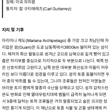
정체: 미국 자치령
통치자: 칼 구티에레즈(Carl Gutierrez)
지리 및 기후
마리아나 제도(Mariana Archipelago) 중 가장 크고 최남단에 자
리잡은 괌(Guam)은 도쿄 남동쪽에서3800km 떨어져 있는 섬이
다. 해저의 화산 활동으로 생겨난 곳으로 남북으로 길게 뻗어 있고 
좁은 허리부를 중심으로 지리적으로 두 부분으로 나뉜다. 북쪽 반
은 산호석회암 고원이고, 남쪽 반은 대부분 화산섬과 마을이 어우
러진 보다 아름다운 정경을 이루고 있다. 괌의 토종 동물이라면 두
어 종의 박쥐를 들 수 있는데, 그나마 조류들은 천적인 악명높은 
브라운 트리 뱀에게 멸종의 수난을 당해오고 있다. 섬의 갑작스런 
온도 변화로 인해 열대우림지대에 뱀들이 급격히 늘어나게 되면
서 9종에 달하는 토착 조류들은 거의 멸종되었고 숲은 괴괴한 정
적만 풍기게 되었다. 이 재난으로 토종 식물 및 곤충 생태계에 커