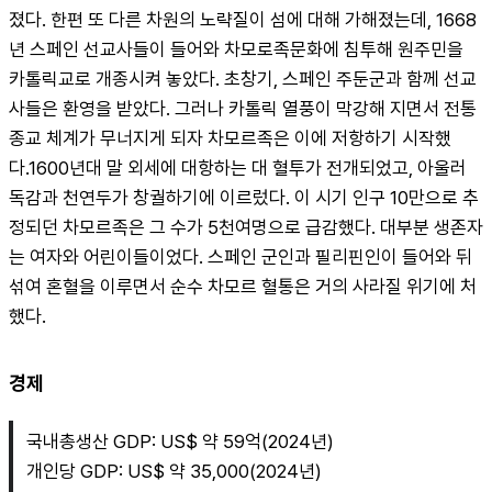
졌다. 한편 또 다른 차원의 노략질이 섬에 대해 가해졌는데, 1668
년 스페인 선교사들이 들어와 차모로족문화에 침투해 원주민을 
카톨릭교로 개종시켜 놓았다. 초창기, 스페인 주둔군과 함께 선교
사들은 환영을 받았다. 그러나 카톨릭 열풍이 막강해 지면서 전통 
종교 체계가 무너지게 되자 차모르족은 이에 저항하기 시작했
다.1600년대 말 외세에 대항하는 대 혈투가 전개되었고, 아울러 
독감과 천연두가 창궐하기에 이르렀다. 이 시기 인구 10만으로 추
정되던 차모르족은 그 수가 5천여명으로 급감했다. 대부분 생존자
는 여자와 어린이들이었다. 스페인 군인과 필리핀인이 들어와 뒤
섞여 혼혈을 이루면서 순수 차모르 혈통은 거의 사라질 위기에 처
했다.
경제
국내총생산 GDP: US$ 약 59억(2024년)
개인당 GDP: US$ 약 35,000(2024년)