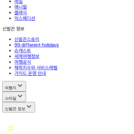
레일
애니멀
클래식
익스페디션
신발끈 정보
신발끈스토리
99 different holidays
슈캐스트
세계여행정보
여행공식
체력지수와 서비스레벨
가이드 운영 안내
여행지
스타일
신발끈 정보