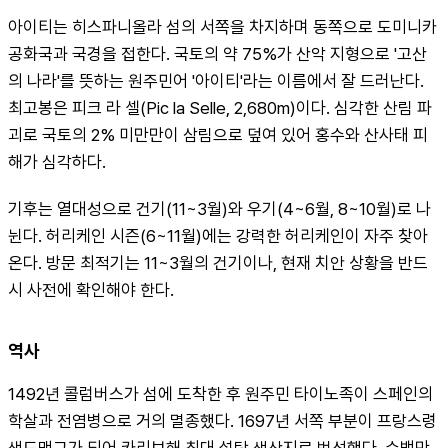
아이티는 히스파니올라 섬의 서쪽을 차지하며 동쪽으로 도미니카
공화국과 국경을 접한다. 국토의 약 75%가 산악 지형으로 '고산
의 나라'를 뜻하는 원주민어 '아이티'라는 이름에서 잘 드러난다. 
최고봉은 피크 라 셀(Pic la Selle, 2,680m)이다. 심각한 산림 파
괴로 국토의 2% 미만만이 삼림으로 덮여 있어 홍수와 산사태 피
해가 심각하다.
기후는 열대성으로 건기(11~3월)와 우기(4~6월, 8~10월)로 나
뉜다. 허리케인 시즌(6~11월)에는 강력한 허리케인이 자주 찾아
온다. 방문 최적기는 11~3월의 건기이나, 현재 치안 상황을 반드
시 사전에 확인해야 한다.
역사
1492년 콜럼버스가 섬에 도착한 후 원주민 타이노족이 스페인의 
학살과 전염병으로 거의 멸종했다. 1697년 서쪽 부분이 프랑스령 
생도맹그가 되어 카리브해 최대 설탕 생산지로 번성했다. 수백만 