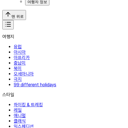
여행자 정보
맨 위로
여행지
유럽
아시아
아프리카
중남미
북미
오세아니아
극지
99 different holidays
스타일
하이킹 & 트레킹
레일
애니멀
클래식
익스페디션