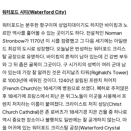
워터포드 시티(Waterford City)
워터포드는 분주한 항구이며 상업지대이기도 하지만 바이킹과 노
르만 역사를 훑어볼 수 있는 곳이기도 하다. 전설적인 Norman 
Stronbow가 1170년 이 시를 점령했고 그 다음 세기에는 아일랜
드 최강의 도시로 성장했다. 오늘날은 번성하는 워터포드 크리스
탈 공장으로 유명하다. 바이킹의 흔적이 남아 있는데 긴 강변 부두
와 그 뒤 좁은 골목이 그곳이다. 구 시가지의 성벽이 여러 군데 남
아 있는데 가장 잘 알려진 것은 리지날즈 타워(Rigihald's Tower)
로 1003년에 세워진 것이다. 1240년 설립된 프렌치 처어치
(French Church)는 16세기에 병원으로 쓰였다. 폐허로 주저앉은 
후 18세기에 프랑스에서 피난 온 위그노들이 이곳을 사용해서 프
렌치 처치라는 이름이 붙여졌다. 크라이스트 처치 성당(Christ 
Church Cathdral)은 존 로버츠가 18세기경 지은 건물 중 하나로 
역시 중요한 장소이나 불행히도 일반에는 잘 공개하지 않는다. 마
을 어귀에 있는 워터포드 크리스탈 공장(Waterford Crystal 