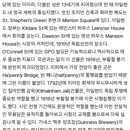
당에 있는 미이라. 더블린 성은 13세기에 지어졌으며 한 때 아일랜
드 내 영국 세력의 중심지였다. 멋진 조지언 건축과 화려한 복도는 
St. Stephen's Green 주변과 Merrion Square에 있다. 아일랜
드 정부는 Kildare St에 있는 레인스터 하우스 Leinster House
에서 회의를 갖는다. Dawson St에 있는 맨션 하우스 Mansion 
House는 시장의 거처인데, 1919년 독립선언의 장소다. 
O'Ccnnell St에 있는 GPO 빌딩은 기능적으로나 역사적으로 매
우 중요한 지표다. 외관과는 달리 이 건물은 1916년, 부활절 봉기
때 완전히 파괴되었었다. 리피에서 가장 전망이 좋은 곳은 
Ha'penny Bridge, 반 페니(halfpenny)의 통행료를 받았기 때문
에 그런 이름이 붙었다. 1792년에 지어진 회색의 무시무시하게 생
긴 킬마인햄 감옥(Kilmainham Jail)건물은, 아일랜드 독립 투쟁에 
중요한 역할을 했고 1916년 부활절 봉기에 이은 사형집행장 이기
도 했다. 시민 전쟁 기간에도 운명적인 역할을 했는데 이런 전설적
인 무용담은 유적지를 돌아보고 시청각 교재를 봄으로써 더욱 실
감나게 알 수 있다. 기네스 맥주 양조장(Guinness Brewery)의 