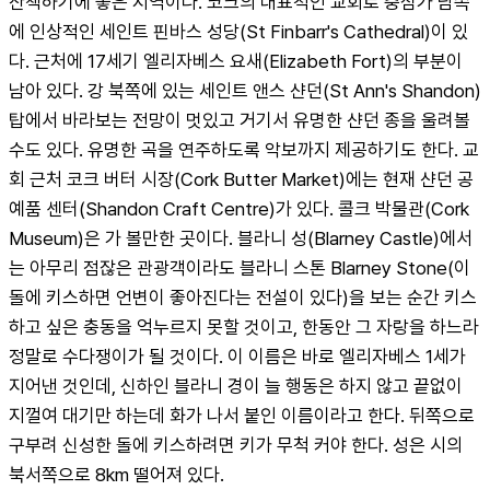
산책하기에 좋은 지역이다. 코크의 대표적인 교회로 중심가 남쪽
에 인상적인 세인트 핀바스 성당(St Finbarr's Cathedral)이 있
다. 근처에 17세기 엘리자베스 요새(Elizabeth Fort)의 부분이 
남아 있다. 강 북쪽에 있는 세인트 앤스 샨던(St Ann's Shandon) 
탑에서 바라보는 전망이 멋있고 거기서 유명한 샨던 종을 울려볼 
수도 있다. 유명한 곡을 연주하도록 악보까지 제공하기도 한다. 교
회 근처 코크 버터 시장(Cork Butter Market)에는 현재 샨던 공
예품 센터(Shandon Craft Centre)가 있다. 콜크 박물관(Cork 
Museum)은 가 볼만한 곳이다. 블라니 성(Blarney Castle)에서
는 아무리 점잖은 관광객이라도 블라니 스톤 Blarney Stone(이 
돌에 키스하면 언변이 좋아진다는 전설이 있다)을 보는 순간 키스
하고 싶은 충동을 억누르지 못할 것이고, 한동안 그 자랑을 하느라 
정말로 수다쟁이가 될 것이다. 이 이름은 바로 엘리자베스 1세가 
지어낸 것인데, 신하인 블라니 경이 늘 행동은 하지 않고 끝없이 
지껄여 대기만 하는데 화가 나서 붙인 이름이라고 한다. 뒤쪽으로 
구부려 신성한 돌에 키스하려면 키가 무척 커야 한다. 성은 시의 
북서쪽으로 8km 떨어져 있다.