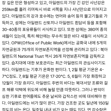
장 깊은 만은 형성하고 있고, 아일랜드의 가장 긴 강인 샤넌강은 
259km를 흘러 리머릭시 바로 서쪽을 지나 샤넌만으로 이어지고 
있다. 아일랜드의 강과 호수에는 연어와 송어 등의 물고기들로 가
득하고, 섬에는 아일랜드 산토끼나 아일랜드 흰담비 등을 포함해 
30-40종의 포유류들이 서식하고 있다. 또한 섬에는 380여 종의 
새들이 있는데, 특히 해안에는 무수히 많은 바다 새들이 서식하고 
있다. OPW(Office of Public Work)에서는 공화국 내에 5개의 
자연공원과 75개의 자연보존지역을 선정해 관리하고 있다 : 북아
일랜드의 National Trust 역시 26개 자연보존지역을 감독하고 
있다. 습지대에 대한 보호관리는 최근 아일랜드의 관심사이기도 
하다. 아일랜드는 기후가 온화한 편이다. 1, 2월 평균 기온은 4-
7℃정도. 7, 8월 평균 기온은 17-20℃. 5, 6월이 가장 화창하고 
12월이 가장 흐리다. 아일랜드 주변의 바다는 북대서양 조류와 걸
프 해류 덕택에 위도에 비해 놀랄 만큼 따뜻하다. 그러나 변덕이 
심한 기후로 한여름에도 추운 날씨와 갑작스런 비에 대비해야 한
다. 아일랜드에는 비가 많이 온다. 가장 건조한 곳도 일년에 150일 
정도의 비는 온다. 일주일 내내 비가 오는 때도 있다. 연 강수량은 