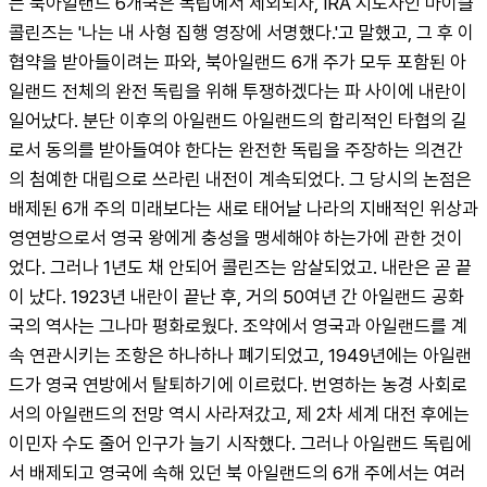
는 북아일랜드 6개국은 독립에서 제외되자, IRA 지도자인 마이클 
콜린즈는 '나는 내 사형 집행 영장에 서명했다.'고 말했고, 그 후 이 
협약을 받아들이려는 파와, 북아일랜드 6개 주가 모두 포함된 아
일랜드 전체의 완전 독립을 위해 투쟁하겠다는 파 사이에 내란이 
일어났다. 분단 이후의 아일랜드 아일랜드의 합리적인 타협의 길
로서 동의를 받아들여야 한다는 완전한 독립을 주장하는 의견간
의 첨예한 대립으로 쓰라린 내전이 계속되었다. 그 당시의 논점은 
배제된 6개 주의 미래보다는 새로 태어날 나라의 지배적인 위상과 
영연방으로서 영국 왕에게 충성을 맹세해야 하는가에 관한 것이
었다. 그러나 1년도 채 안되어 콜린즈는 암살되었고. 내란은 곧 끝
이 났다. 1923년 내란이 끝난 후, 거의 50여년 간 아일랜드 공화
국의 역사는 그나마 평화로웠다. 조약에서 영국과 아일랜드를 계
속 연관시키는 조항은 하나하나 폐기되었고, 1949년에는 아일랜
드가 영국 연방에서 탈퇴하기에 이르렀다. 번영하는 농경 사회로
서의 아일랜드의 전망 역시 사라져갔고, 제 2차 세계 대전 후에는 
이민자 수도 줄어 인구가 늘기 시작했다. 그러나 아일랜드 독립에
서 배제되고 영국에 속해 있던 북 아일랜드의 6개 주에서는 여러 