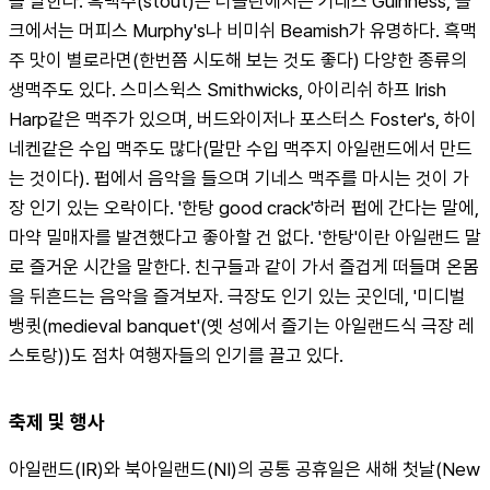
를 말한다. 흑맥주(stout)는 더블린에서는 기네스 Guinness, 콜
크에서는 머피스 Murphy's나 비미쉬 Beamish가 유명하다. 흑맥
주 맛이 별로라면(한번쯤 시도해 보는 것도 좋다) 다양한 종류의 
생맥주도 있다. 스미스윅스 Smithwicks, 아이리쉬 하프 Irish 
Harp같은 맥주가 있으며, 버드와이저나 포스터스 Foster's, 하이
네켄같은 수입 맥주도 많다(말만 수입 맥주지 아일랜드에서 만드
는 것이다). 펍에서 음악을 들으며 기네스 맥주를 마시는 것이 가
장 인기 있는 오락이다. '한탕 good crack'하러 펍에 간다는 말에, 
마약 밀매자를 발견했다고 좋아할 건 없다. '한탕'이란 아일랜드 말
로 즐거운 시간을 말한다. 친구들과 같이 가서 즐겁게 떠들며 온몸
을 뒤흔드는 음악을 즐겨보자. 극장도 인기 있는 곳인데, '미디벌 
뱅큇(medieval banquet'(옛 성에서 즐기는 아일랜드식 극장 레
스토랑))도 점차 여행자들의 인기를 끌고 있다.
축제 및 행사
아일랜드(IR)와 북아일랜드(NI)의 공통 공휴일은 새해 첫날(New 