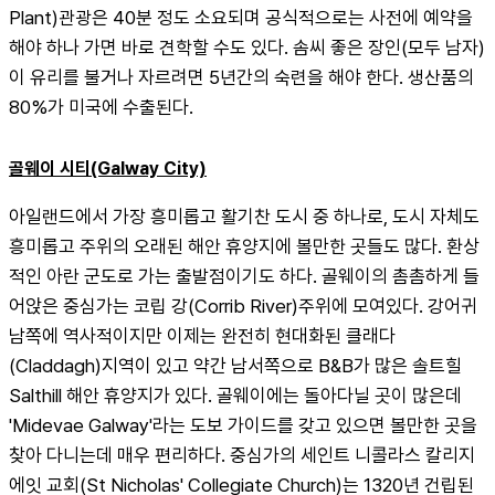
Plant)관광은 40분 정도 소요되며 공식적으로는 사전에 예약을 
해야 하나 가면 바로 견학할 수도 있다. 솜씨 좋은 장인(모두 남자)
이 유리를 불거나 자르려면 5년간의 숙련을 해야 한다. 생산품의 
80%가 미국에 수출된다.
골웨이 시티(Galway City)
아일랜드에서 가장 흥미롭고 활기찬 도시 중 하나로, 도시 자체도 
흥미롭고 주위의 오래된 해안 휴양지에 볼만한 곳들도 많다. 환상
적인 아란 군도로 가는 출발점이기도 하다. 골웨이의 촘촘하게 들
어앉은 중심가는 코립 강(Corrib River)주위에 모여있다. 강어귀 
남쪽에 역사적이지만 이제는 완전히 현대화된 클래다
(Claddagh)지역이 있고 약간 남서쪽으로 B&B가 많은 솔트힐 
Salthill 해안 휴양지가 있다. 골웨이에는 돌아다닐 곳이 많은데 
'Midevae Galway'라는 도보 가이드를 갖고 있으면 볼만한 곳을 
찾아 다니는데 매우 편리하다. 중심가의 세인트 니콜라스 칼리지
에잇 교회(St Nicholas' Collegiate Church)는 1320년 건립된 