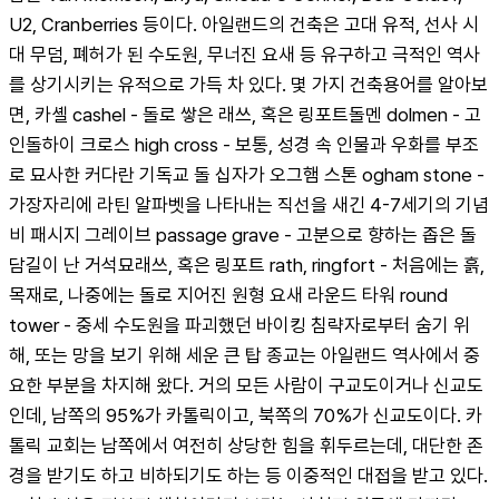
U2, Cranberries 등이다. 아일랜드의 건축은 고대 유적, 선사 시
대 무덤, 폐허가 된 수도원, 무너진 요새 등 유구하고 극적인 역사
를 상기시키는 유적으로 가득 차 있다. 몇 가지 건축용어를 알아보
면, 카셸 cashel - 돌로 쌓은 래쓰, 혹은 링포트돌멘 dolmen - 고
인돌하이 크로스 high cross - 보통, 성경 속 인물과 우화를 부조
로 묘사한 커다란 기독교 돌 십자가 오그햄 스톤 ogham stone - 
가장자리에 라틴 알파벳을 나타내는 직선을 새긴 4-7세기의 기념
비 패시지 그레이브 passage grave - 고분으로 향하는 좁은 돌
담길이 난 거석묘래쓰, 혹은 링포트 rath, ringfort - 처음에는 흙, 
목재로, 나중에는 돌로 지어진 원형 요새 라운드 타워 round 
tower - 중세 수도원을 파괴했던 바이킹 침략자로부터 숨기 위
해, 또는 망을 보기 위해 세운 큰 탑 종교는 아일랜드 역사에서 중
요한 부분을 차지해 왔다. 거의 모든 사람이 구교도이거나 신교도
인데, 남쪽의 95%가 카톨릭이고, 북쪽의 70%가 신교도이다. 카
톨릭 교회는 남쪽에서 여전히 상당한 힘을 휘두르는데, 대단한 존
경을 받기도 하고 비하되기도 하는 등 이중적인 대접을 받고 있다. 