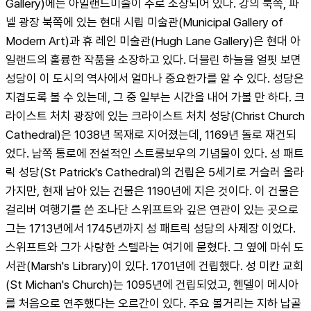
Gallery)에는 아일랜드미술이 주로 소장되어 있다. 강의 북쪽, 파
넬 광장 북쪽에 있는 현대 시립 미술관(Municipal Gallery of 
Modern Art)과 휴 레인 미술관(Hugh Lane Gallery)은 현대 아
일랜드의 훌륭한 작품을 소장하고 있다. 더블린 하늘을 얼핏 보면 
성당이 이 도시의 역사에서 얼마나 중요한가를 알 수 있다. 성당은 
지겹도록 볼 수 있는데, 그 중 일부는 시간을 내어 가볼 만 하다. 크
라이스트 처치 광장에 있는 크라이스트 처치 성당(Christ Church 
Cathedral)은 1038년 목재로 지어졌는데, 1169년 돌로 재건되
었다. 남쪽 통로에 전설적인 스트롱보우의 기념물이 있다. 성 패트
릭 성당(St Patrick's Cathedral)의 건립은 5세기로 거슬러 올라
가지만, 현재 남아 있는 건물은 1190년에 지은 것이다. 이 건물은 
걸리버 여행기를 쓴 조나단 스위프트와 깊은 연관이 있는 곳으로 
그는 1713년에서 1745년까지 성 패트릭 성당의 사제장 이었다. 
스위프트와 그가 사랑한 스텔라는 여기에 묻혔다. 그 옆에 마쉬 도
서관(Marsh's Library)이 있다. 1701년에 건립했다. 성 미칸 교회
(St Michan's Church)는 1095년에 건립되었고, 헨델이 메시아
를 처음으로 연주했다는 오르간이 있다. 주요 볼거리는 지하 납골