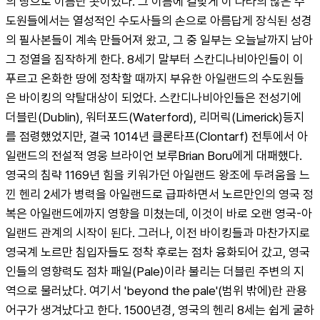
의 땅으로 이름난 곳이었다. 그 이름에 걸맞게 이 나라의 많은 수
도원들에서는 열성적인 수도사들의 손으로 아름답게 장식된 성경
의 필사본들이 계속 만들어져 왔고, 그 중 일부는 오늘날까지 남아 
그 정열을 짐작하게 한다. 8세기 말부터 스칸디나비아인들이 이 
푸르고 온화한 땅에 정착할 때까지 부유한 아일랜드의 수도원들
은 바이킹의 약탈대상이 되었다. 스칸디나비아인들은 전성기에 
더블린(Dublin), 워터포드(Waterford), 리머릭(Limerick)등지
를 점령했었지만, 결국 1014년 클론타프(Clontarf) 전투에서 아
일랜드의 전설적 영웅 브라이언 보루Brian Boru에게 대패했다. 
영국의 침략 1169년 힘을 키워가던 아일랜드 왕조에 두려움을 느
낀 헨리 2세가 병력을 아일랜드로 급파하면서 노르만인의 영국 정
복은 아일랜드에까지 영향을 미쳤는데, 이것이 바로 오랜 영국-아
일랜드 관계의 시작이 된다. 그러나, 이전 바이킹들과 마찬가지로 
영국계 노르만 침입자들도 정착 후로는 점차 융화되어 갔고, 영국
인들의 영향력도 점차 패일(Pale)이라 불리는 더블린 주변의 지
역으로 물러났다. 여기서 'beyond the pale'(범위 밖에)란 관용
어구가 생겨났다고 한다. 1500년경, 영국의 헨리 8세는 쉽게 굴하