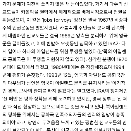
가지 문제가 여전히 풀리지 않은 채 남아있었다. 거기서 다수의 신
교도들이 카톨릭을 권력에서 체계적으로 배제시킴으로써 전권을 
휘둘렀으며, 이 같은 'jobs for voys' 정신은 결국 1967년 비종파
주의 민권운동을 발발시켰다. 카톨릭계 주민들의 콧대에 난폭하
게 대립하던 신교도들은 결국 1969년 양측을 분리하기 위해 영국 
군을 끌어들였고, 이에 반발해 오랫동안 침묵하고 있던 IRA가 다
시 일어나 하나의 아일랜드를 위한 투쟁을 벌였다(남쪽의 아일랜
드 공화국은 이 투쟁을 지원하지 않고 있다). 심각한 분쟁이 1970
년대에 도처에서 터졌고, 1980년대에는 좀 잠잠해졌으며 1994
년에 평화가 손짓했다. 1993년 12월, 영국과 아일랜드 공화국간
의 다우닝가 선언은 영국이 아일랜드 분리를 유지시키는 '이기적
인 경제, 군사의 관여를 하지 않겠다'는 발표였다. IRA의 정치체인 
'신 페인'은 평화 정착을 위해 노력하고 있지만, 영국 정부는 '신 페
인'과 직접 협상하는 것으로 비치는 것을 꺼리고 있다. 북아일랜드
의 평화를 위해서는 공화국 민족주의자들의 권리와 열망이 충족
되어야 하고, 당연히 두려움을 느끼고 있는 평범한 신교도들의 안
전이 보장되어야 한다. 동시에 영국과의 연계를 약화시키려는 어