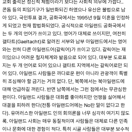
교회 출석은 정신적 체험이라기 보다는 사회적 의무에 가깝다..
콘돔 등의 피임기구가 일반화되긴 하였으나 유산은 불법으로 남
아 있다. 국민투표 결과, 공화국에서는 1995년 9월 이혼을 인정하
게 되었고 현재 합법화되었다. 공식적으로 아일랜드 공화국에서
는 두 개의 언어가 쓰이고 있다. 영어가 대체로 쓰이지만, 여전히 
갤타트(Gaeltacht)로 알려진 서부와 남부 아일랜드에서는 영어
와는 전혀 다른 아일랜드어(갈릭어)가 쓰이고 있다. 갈릭어는 재
미있으나 어려운 철자체계와 발음으로 되어 있다. 대부분 도로표
지는 두 개 언어로 되어 있으나 갤타트 지역에서는 갈릭어로만 되
어 있다. 아일랜드 사람들은 까다로운 편이 아니라 관광객이 특별
히 조심해야 할 금기는 거의 없다. 단, 북쪽에서는 북아일랜드에 
대해 언급하길 꺼린다. 반면 남쪽에서는 그런 점에서는 무관심한 
편이다. 아일랜드 사람들은 대화를 좋아하지만 언쟁을 싫어해서 
대결을 피하려 한다(전통 아일랜드어에는 No란 말이 없다고 한
다). 유머러스한 아일랜드 인의 회의론을 너무 심각히 여기지 않도
록. 아일랜드 사회는 매우 동질적이며 사람들은 대체로 다른 민족
이나 문화에 대한 경험이 적다. 특히 시골 사람들은 대부분 보수적