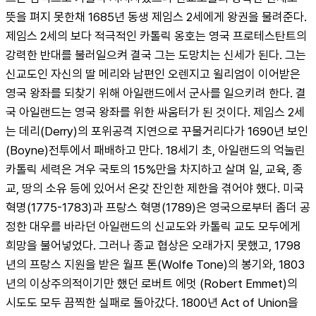
뜻을 펴지 못한채 1685년 동생 제임스 2세에게 왕권을 물려준다. 
제임스 2세의 보다 적극적인 카톨릭 옹호는 영국 프로테스탄트의 
강력한 반대를 불러일으켜 결국 그는 도망치는 신세가 된다. 그는 
신교도인 자신의 딸 메리와 남편인 오렌지고 윌리엄이 이어받은 
영국 왕좌를 되찾기 위해 아일랜드에서 군사를 일으키려 한다. 결
국 아일랜드는 영국 왕좌를 위한 싸움터가 된 것이다. 제임스 2세
는 데리(Derry)의 포위공격 지연으로 꾸물거리다가 1690년 보인
(Boyne)전투에서 패배하고 만다. 18세기 초, 아일랜드의 억눌린 
카톨릭 세력은 겨우 국토의 15%만을 차지하고 살며 일, 교육, 종
교, 땅의 소유 등에 있어서 온갖 잔인한 제한을 겪어야 했다. 미국 
혁명(1775-1783)과 프랑스 혁명(1789)은 영국으로부터 좀더 공
정한 대우를 바라던 아일랜드의 신교도와 카톨릭 교도 모두에게 
희망을 불어넣었다. 그러나 종교 협상은 오래가지 못했고, 1798
년의 프랑스 지원을 받은 월프 톤(Wolfe Tone)의 봉기와, 1803
년의 이상주의적이기만 했던 로버트 에멋 (Robert Emmet)의 
시도도 모두 끔찍한 실패로 돌아갔다. 1800년 Act of Union을 