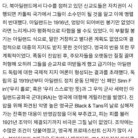
다. 북아일랜드에서 다수를 점하고 있던 신교도들은 자치권이 시
행되면 카톨릭 국가에서 그들이 소수민이 될 것을 알고 이에 맹렬
히 반대했다. 아일랜드는 1916년, 엉망이 되어버린 봉기만 없었더
라면 느리게나마 평화적으로 타협을 볼 수도 있었다. 이 부활절 봉
기는 아일랜드 식으로, 말만 거창하고 별다른 계획도 없었으며 결
정적으로 대중의 지지도 받지 못한 것이었다. 영국의 반응 또한 무
계획적이었다. 폭동이 진압된 후, 주모자들을 오랫동안 질질 끌며 
처형해 오히려 그들을 순교자로 떠받들게 했고 급기야는 아일랜
드 독립에 대한 국제적 지지 여론이 형성되는 결과를 초래했다. 독
립의 길 1919년부터 아일랜드 정치 운동 단체인 '신 페인 Sinn F 
in'('우리 홀로', 혹은 '우리 스스로'란 뜻)과 그 우익 군사 세력인 아
일랜드공화국 군대(IRA)는 영국에 대항해 게릴라전을 벌였다. 진
압을 위해 파견된 악명 높은 영국군 Black & Tans의 날로 심해져 
가는 잔혹한 대응이 반영감정을 더욱 부추겼고, 피는 피를 불러 
1921년 조약이 체결되기까지 비극은 그칠 날이 없었다. 조약에는 
수많은 조건이 덧붙여졌고, 영국계 프로테스탄트 신자가 많이 사