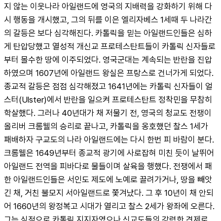
지 않는 이웃나라 아일랜드에 영국의 지배력을 강화하기 위해 다
시 행동을 개시했고, 그의 뒤를 이은 엘리자베스 1세때 두 나라간
의 갈등은 보다 심각해진다. 카톨릭을 믿는 아일랜드인들은 심하
게 탄압당했고 열성적 개신교 프로테스탄트들이 카톨릭 신자들로
부터 몰수한 땅에 이주되었다. 영국군대는 계속되는 반란을 진압
하였으며 1607년에 아일랜드 왕실은 프랑스로 건너가게 되었다. 
종교적 갈등은 점점 심각해졌고 1641년에는 카톨릭 신자들이 얼
스터(Ulster)에서 반란을 일으켜 프로테스탄트 정착민을 무참히 
학살했다. 그러나 40년대가 채 저물기 전, 영국의 청교도 전쟁이 
올리버 크롬웰의 승리로 끝나고, 카톨릭을 옹호했던 찰스 1세가 
패배하자 구교도의 나라 아일랜드에는 다시 한번 피 바람이 분다. 
크롬웰은 1649년부터 종교적 광기에 사로잡혀 미친 듯이 날뛰어 
아일랜드 전역을 피바다로 물들이며 살육을 행했다. 전쟁에서 패
한 아일랜드인들은 서인도 제도에 노예로 끌려가거나, 땅을 빼앗
긴 채, 거친 불모지 서아일랜드로 쫓겨났다. 그 후 10년이 채 안되
어 1660년의 왕정복고 시대가 열리고 찰스 2세가 왕좌에 오른다. 
그는 심적으로 카톨릭 지지자였으나 신교도들의 강력한 견제로 