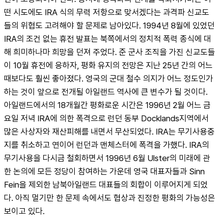
떤 시도에도 IRA 식의 무력 저항으로 맞서겠다는 과격파 신교도
들의 위협도 고려해야 할 문제로 남아있다. 1994년 8월에 있었던 
IRA의 조건 없는 휴전 발표는 북쪽에서의 정치적 폭력 종식에 대
해 희미하나마 희망을 던져 주었다. 준 군사 조직을 가진 신교도들
이 10월 휴전에 응하자, 평화 유지의 전망은 지난 25년 간의 어느 
때보다도 훨씬 좋아졌다. 영국의 군대 철수 의지가 어느 정도인가 
하는 것이 앞으로 전개될 아일랜드 역사에 큰 변수가 될 것이다. 
아일랜드에서의 18개월간 평화로운 시간은 1996년 2월 어느 금
요일 저녁 IRA에 의한 폭격으로 런던 동부 Docklands지역에서 
많은 사상자와 재산피해를 내면서 무산되었다. IRA는 무기사용중
지를 취소하고 연이어 런던과 맨체스터에 폭격을 가했다. IRA의 
무기사용을 다시금 철회하면서 1996년 6월 Ulster의 미래에 관
한 논의에 모든 정당이 참여하는 가운데 영국 대표자들과 Sinn 
Fein을 제외한 남북아일랜드 대표들의 회합이 이루어지게 되었
다. 아직 멀기만 한 문제 속에서도 협상과 진정한 평화의 가능성은 
보이고 있다.