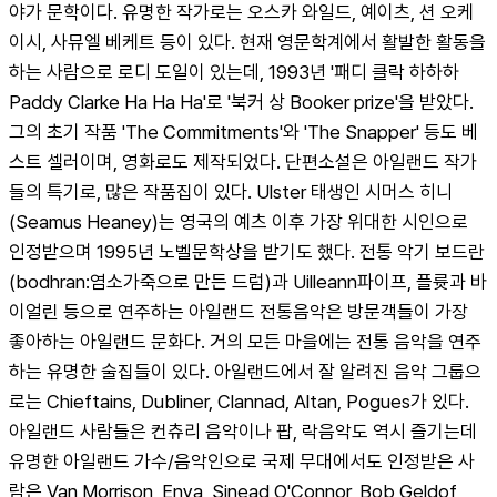
야가 문학이다. 유명한 작가로는 오스카 와일드, 예이츠, 션 오케
이시, 사뮤엘 베케트 등이 있다. 현재 영문학계에서 활발한 활동을 
하는 사람으로 로디 도일이 있는데, 1993년 '패디 클락 하하하 
Paddy Clarke Ha Ha Ha'로 '북커 상 Booker prize'을 받았다. 
그의 초기 작품 'The Commitments'와 'The Snapper' 등도 베
스트 셀러이며, 영화로도 제작되었다. 단편소설은 아일랜드 작가
들의 특기로, 많은 작품집이 있다. Ulster 태생인 시머스 히니
(Seamus Heaney)는 영국의 예츠 이후 가장 위대한 시인으로 
인정받으며 1995년 노벨문학상을 받기도 했다. 전통 악기 보드란
(bodhran:염소가죽으로 만든 드럼)과 Uilleann파이프, 플륫과 바
이얼린 등으로 연주하는 아일랜드 전통음악은 방문객들이 가장 
좋아하는 아일랜드 문화다. 거의 모든 마을에는 전통 음악을 연주
하는 유명한 술집들이 있다. 아일랜드에서 잘 알려진 음악 그룹으
로는 Chieftains, Dubliner, Clannad, Altan, Pogues가 있다. 
아일랜드 사람들은 컨츄리 음악이나 팝, 락음악도 역시 즐기는데 
유명한 아일랜드 가수/음악인으로 국제 무대에서도 인정받은 사
람은 Van Morrison, Enya, Sinead O'Connor, Bob Geldof, 