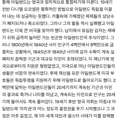
통해 아일랜드는 영국과 정치적으로 통합하기에 이른다. 19세기 
전반 다니엘 오코넬은 평화적인 방법으로 아일랜드 독립을 이끌
어 내는 데 성공하는 듯했다. 카톨릭에 가해졌던 제제들의 상당수
가 폐지되거나 축소되었다. 그러나 그의 활동 역시 실패했고 아일
랜드는 더욱 큰 비극을 맞아야 했다. 남미에서 유입된 감자는 재배
가 쉬워 급격히 늘어만 가는 빈곤한 아일랜드인의 주식이었다. 그
러나 1800년에서 1840년 사이 인구가 4백만에서 8백만으로 급
증하는 상황에서, 1845년과 1849년 사이에 감자 수확이 계속 실
패하자 끔찍한 기근과 대규모 이민이 초래되었다. 이 재난기에 영
국으로부터의 지원은 형편없었고, 미국으로 떠난 아일랜드인들의 
생활은 비참의 연속이었다. 후에 재산을 모은 아일랜드계 미국 부
호들은 독립투쟁을 지원하기 위해 아일랜드로 돌아오기도 했다. 2
백만에 달하는 아일랜드인들이 20세기까지 계속된 기근과 이민
의 결과로 죽거나 나라를 떠났고, 계속되는 이민으로 인구는 20세
기에 들어서도 계속 줄어갔다. 19세기 후반 영국 의회는 마침내 아
일랜드에 '자치권'과 어느 정도의 결정권을 주기 시작했으나 그 과
정은 아주 길었고, 제 1차 세계 대전과 얼스터 사태가 이를 방해했