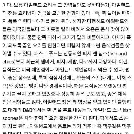
이다. 보통 아일랜드 요리는 그 양념들만도 못하다든가, 아일랜드
의 전통 요리법이 영국을 모방한 경향이 있다 - 즉, 축 늘어질 때까
지 푹푹 익힌다 - 얘기를 듣게 된다. 하지만 다행히도 아일랜드인
들은 영국인들보다 그 버릇을 빨리 버려서 요즘은 음식 맛이 많이 
좋아졌다고. 물론 잔뜩 익혀서 고기가 말라 비틀어지고, 야채가 죽
이 되도록 끓인 요리를 원한다면 어렵지 않게 그런 음식점들을 찾
아낼 수도 있다. 패스트 푸드는 전통적인 피시 앤 칩스(fish and 
chips)부터 최근의 햄버거, 피자, 케밥, 타코까지 다양하다. 이런 
음식들은 미국 체인점이나 아일랜드 체인점에서 먹을 수 있다. 펍
도 좋은 장소인데, 특히 점심시간에는 오늘의 스프(대개는 야채 스
프)와 맛있는 빵이 나와 경제적이다. 해물 음식점은 오랫동안 별 
인기를 끌지 못하고 있었으나 상당히 좋은 곳도 있고, 좋은 채식 
전문 식당들도 많다. 아일랜드 빵은 꽤 명성을 얻고 있지만 불행히
도 대개의 B&B에서는 횐 빵을 주로 내놓는다. 아일랜드 스콘 Irish 
scones은 차와 함께 먹으면 훌륭한 간식이 된다. 펍에서도 스콘
과 차를 판다. 아일랜드에서 음료는 라거 맥주나 흑 맥주같은 맥주