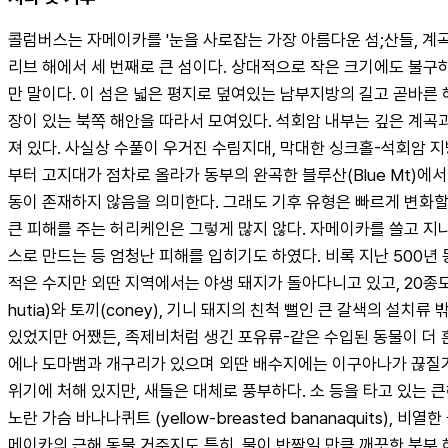
콜럼버스는 자메이카를 '눈을 사로잡는 가장 아름다운 섬;산들, 계곡
리브 해에서 세 번째로 큰 섬이다. 상대적으로 작은 크기에도 불
만 말이다. 이 섬은 넓은 평지로 덮여있는 남부지방의 길고 곧바른
장이 있는 북쪽 해안을 따라서 모여있다. 석회암 내부는 깊은 계곡과 
져 있다. 사실상 수풀이 우거진 수림지대, 막대한 싱크홀-석회암 
부터 고지대가 점차로 올라가 동부의 완곡한 블루산(Blue Mt)에
동이 존재하지 않음을 의미한다. 그래도 기후 유형은 빠르게 변화할 
큰 피해를 주는 허리케인은 그렇게 많지 않다. 자메이카를 쓸고 지나간
스로 만드는 등 엄청난 피해를 입히기도 하였다. 비록 지난 500
적은 수지만 외딴 지역에서는 야생 돼지가 돌아다니고 있고, 20종도
hutia)와 토끼(coney), 기니 돼지의 친척 뻘인 큰 갈색의 설
있었지만 어쨌든, 족제비처럼 생긴 포유류-같은 수입된 동물이 더
에나 도마뱀과 개구리가 있으며 외딴 배수지에는 이구아나가 끊질기게
위기에 처해 있지만, 새들은 대체로 풍부하다. 소 등을 타고 있는 큰
노란 가슴 바나나퀴트 (yellow-breasted bananaquits), 
메이카의 근해 동물 거주지도 특히, 물이 반짝일 만큼 깨끗한 북부