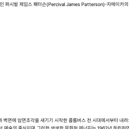
 퍼시벌 제임스 패터슨(Percival James Patterson)-자메
 벽면에 암면조각을 새기기 시작한 콜롬버스 전 시대에서부터 내려
 카리브 예술의 중심이며 그러한 생생한 문화적 에너지는 1962년 독립