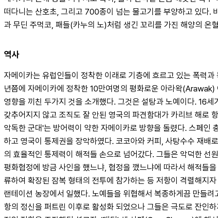
떠다니는 산호초, 그리고 700종이 넘는 물고기를 부양하고 있다.
과 무딘 주먹코, 패들(카누의 노)처럼 생긴 꼬리를 가진 해양의 온혈
역사
자메이카는 유럽인들이 정착한 이래로 기층에 흐르고 있는 폭력과 독
년쯤에 자메이카에 정착한 10만여명의 평화로운 아라왁(Arawak)
영향을 끼친 두가지 것을 소개했다. 그것은 설탕과 노예이다. 16세
갖추어지지 않고 조직도 잘 안된 영국의 파견함대가 카리브 해로 항
악독한 군대'는 방어력이 약한 자메이카로 방향을 돌렸다. 스페인 충신
하고 영국이 통제권을 장악하였다. 코코아와 커피, 사탕수수 재배로
의 효율적인 통제력이 해적들 손으로 넘어갔다. 그들은 악덕한 선원
평화협정에 방금 사인을 했느냐, 협정을 깼느냐에 따라서 해적들을
류하여 확장된 잠복 형태의 전투에 참가하는 등 저항이 격렬해지자
랜테이션 농장에서 일했다. 노예들을 위협해서 복종하게끔 만들려고 노
항의 정신을 퍼트린 이후로 활성화 되었으나 그들은 극도로 잔인하