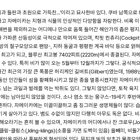
과 들판과 초원으로 가득찬...'이라고 묘사한바 있다. 쿠바 남쪽으로 
구하고 자메이카는 지형과 식물의 인상적인 다양함을 자랑한다. 비록 
 해변을 제외하고는 어디에나 만으로 움푹 들어간 해안가의 좁은 평
가파른 산등성이로 극적으로 깍여져 있으며, 칵핏 컨츄리(Cockpit
지방의 절구모양으로 팬땅-, 지하 동굴과 평평한 계곡 바닥 등으로 얽
서 최고가 되고, 블루산 최고봉 7402피트(2220m)에서 종결된다.
수 있다. 특히 비가 많이 오는 5월부터 12월까지가 그렇다. 공식
 최근의 가장 큰 폭풍은 허리케인 길버트(Gilbert)였는데, 198
년 동안 인간들이 섬을 황폐화시키고 많은 종을 멸종시켰지만 자메이카의
 넘는 과일과 벌레를 먹는 박쥐도 있다. 그렇지 않았다면, 토착 육지 
치류 밖에는 남아있지 않았을 것이다. 소나 염소 또는 몽구스-19세기 
 흔하다. 자메이카에는 미끌미끌하고 좀 징그러운 생명체들이 많다: 
 살아가고 있다. 뱀도 수없이 많지만 다행히 아무도 독은 없다. 비
해오라기는 흔히 볼 수 있으며, 자메이카의 어디에서나 잔 크로우(John
비열한 클링-클링스(,kling-klings)(소풍을 가면 도벽이 있음) 올빼미
 해안을 따라서 풍부하게 형성되어 있다. 무지개 빛의 암초가 물결모