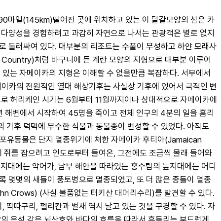
90마일(145km)떨어진 곳에 위치하고 있는 이 달걀모양의 섬은 카
이 다양성을 경험하려고 과감히 자연으로 나서는 관광객은 별로 없지
지로 둘러싸여 있다. 대부분의 리조트는 수풀이 무성하고 하얀 모래사
 Country)처럼 바구니에 든 계란 모양의 지형으로 대부분 이루어
혀 있는 자메이카의 지형은 이해할 수 없을만큼 복잡하다. 서부에서
 자메이카의 전원적인 열대 해상기후는 사실상 기후에 있어서 극적인 변
적으로 허리케인 시기는 6월부터 11월까지이나 상대적으로 자메이카에 
8년 해변에서 시작하여 45명을 죽이고 전체 인구의 4분의 일을 홈리
 기후 덕택에 무수한 식물과 동물종이 번성할 수 있었다. 아직도 
포유동물은 단지 멸종위기에 처한 자메이카 후티아(Jamaican 
후반에 쥐를 잡으려고 인도로부터 들여온, 그전에도 조금씩 몰래 들어와 
습지대에는 악어가, 남부 해안을 따라있는 홍수림의 늪지대에는 어디
록 몇몇의 새들이 풍토병으로 멸종되었고, 또 더 많은 종들이 멸종
 Crows) (사실 볼품없는 터키산 대머리수리)를 발견할 수 있다. 
, 비둘기, 딱따구리, 펠리칸과 벌새 역시 날고 있는 것을 구경할 수 있다. 자
양의 옥석 같은 뇌산호와 바다의 흐름을 따라서 흔들리는 부드럽게 