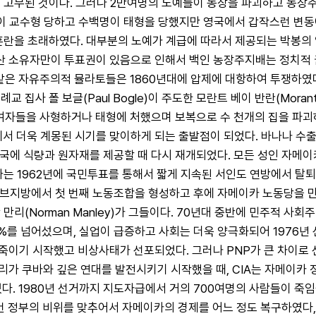
에 해서 고무된 것이다. 그러나 2만여명의 노예들이 농장을 파괴하고 농
 교수형 당하고 수백명이 태형을 당했지만 영국에서 갑작스런 변동에 
혼란을 초래하였다. 대부분의 노예가 계급에 따라서 제공되는 박봉의
 소유자만이 투표권이 있음으로 인해서 백인 농장주지배는 정치적 권
rdon)같은 자유주의적 뮬라토들은 1860년대에 압제에 대항하여 투쟁하
사 폴 보글(Paul Bogle)이 주도한 모란트 베이 반란(Morant
참여자들을 사형하거나 태형에 처했으며 보복으로 수 천개의 집을 파괴
 더욱 계몽된 시기를 맞이하게 되는 출발점이 되었다. 바나나 수출에
영국에 식량과 원자재를 제공할 때 다시 재개되었다. 모든 성인 자메
카는 1962년에 국민투표를 통해서 짧게 지속된 서인도 연방에서 탈퇴
지방에서 첫 번째 노동조합을 형성하고 후에 자메이카 노동당을 만든(JLP
 만리(Norman Manley)가 그들이다. 70년대 중반에 민주적 사
%를 넘어섰으며, 실업이 급증하고 사회는 더욱 양극화되어 1976년 선
이기 시작했고 비상사태가 선포되었다. 그러나 PNP가 큰 차이로 
가 쿠바와 깊은 연대를 발전시키기 시작했을 때, CIA는 자메이카 
 1980년 선거까지 지도자급에서 거의 700여명의 사람들이 죽임을 당
이건 정부의 비위를 맞추어서 자메이카의 경제를 어느 정도 복구하였다