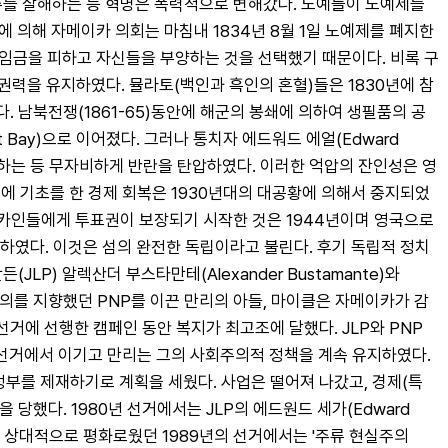
장주를 살해하는 등 혁명은 폭력적으로 변해갔다. 노예들이 노예제를 
의해 자메이카 의회는 마침내 1834년 8월 1일 노예제를 폐지한
 임금을 피하고 자신들을 부양하는 것을 선택했기 때문이다. 비록 구
력을 유지하였다. 뮬라토(백인과 흑인의 혼혈)들은 1830년에 참
였다. 남북전쟁(1861-65)동안에 해군의 봉쇄에 의하여 생필품의 공
 Bay)으로 이어졌다. 그러나 통치자 에드워드 에얼(Edward 
하는 등 무자비하게 반란을 탄압하였다. 이러한 억압의 잔인성은 영
 기초를 한 경제 회복은 1930년대의 대공황에 의해서 중지되었
이카인들에게 투표권이 보장되기 시작한 것은 1944년이며 영국으로
하였다. 이것은 섬의 완전한 독립이라고 불린다. 후기 독립적 정치
) 알렉산더 부스타만테(Alexander Bustamante)와 
회주의를 지향했던 PNP를 이끈 만리의 아들, 마이클은 자메이카가 감
거에 선행한 캠페인 동안 복지가 최고조에 달했다. JLP와 PNP 
선거에서 이기고 만리는 그의 사회주의적 정책을 계속 유지하였다. 
정부를 제재하기로 계획을 세웠다. 사업은 떨어져 나갔고, 경제(특
했다. 1980년 선거에서는 JLP의 에드원드 세가(Edward 
, 상대적으로 평화로웠던 1989년의 선거에서는 '주류 현실주의