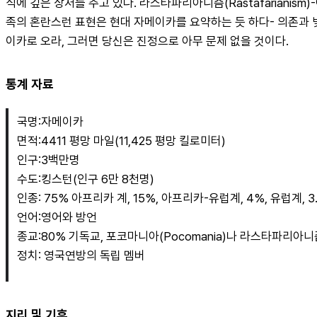
식에 깊은 상처를 주고 있다. 라스타파리아니즘(Rastafariani
족의 혼란스런 표현은 현대 자메이카를 요약하는 듯 하다- 의존과 
이카로 오라, 그러면 당신은 진정으로 아무 문제 없을 것이다.
통계 자료
국명:자메이카
면적:4411 평망 마일(11,425 평망 킬로미터)
인구:3백만명
수도:킹스턴(인구 6만 8천명)
인종: 75% 아프리카 계, 15%, 아프리카-유럽계, 4%, 유럽계, 
언어:영어와 방언
종교:80% 기독교, 포코마니아(Pocomania)나 라스타파리아
정치: 영국연방의 독립 멤버
지리 및 기후