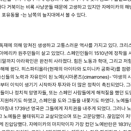
 바다 거북이는 비록 사냥꾼들 때문에 고생하고 있지만 자메이카의 해변
 포유동물 -는 남쪽의 늪지대에서 볼 수 있다.
재에 의해 망쳐진 생생하고 고통스러운 역사를 가지고 있다. 크리스토
 아메리카 원주민들이 살고 있었다. 스페인인들이 1510년에 정착을 
기말까지 아라왁인은 완전히 사라졌다. 힘든 노동과 학대, 그리고 저항
해해 왔다. 히스파티올라(현재의 아이타와 도미니카 공화국)를 점령하
들의 노력과 자유민이 된 노예(시마론즈(cimarrones)- '야생의
부터 이익이 생기기 시작하자 투자와 더 많은 정착이 촉진되었다. 
들이나 정치적 망명자들, 또는 스페인 사람들에게 해적질을 했던 도
 지원하기도 하였고, 스페인을 도와 그들을 내쫓기도 하였다. 노예들
 마침내 1739년 영국은 그들에게 자치권을 내주게 되었다. 그러나
예들은 불태워지고 교살되었으며 또는 고문당했다. 끊임없이 저항이 있
게 진압당했다. 자메이카의 마지막이자 가장 컸던 노예반란은 1831