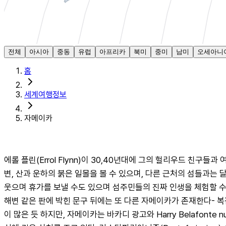
전체
아시아
중동
유럽
아프리카
북미
중미
남미
오세아니
홈
세계여행정보
자메이카
에롤 플린(Errol Flynn)이 30,40년대에 그의 헐리우드 친
변, 산과 운하의 붉은 일몰을 볼 수 있으며, 다른 근처의 섬들과는
웃으며 휴가를 보낼 수도 있으며 섬주민들의 진짜 인생을 체험할 수도 있
해변 같은 판에 박힌 문구 뒤에는 또 다른 자메이카가 존재한다-
이 많은 듯 하지만, 자메이카는 바카디 광고와 Harry Belafo