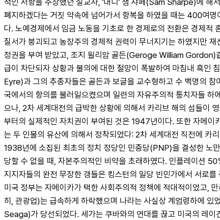
적인 저항을 주장했던 설교자, '대디' 샘 샤페(Sam Sharpe)
폐지하겠다는 거짓 약속에 넘어가서 항복을 하였을 때는 400여명이
다. 노예경제에서 임금 노동을 기초로 한 경제로의 전환은 경제적 
질서가 붕괴되고 농장주의 경제적 권력이 무너지기는 하였지만 재산
정권을 부여 받았고, 조지 윌리암 골든(Geroge William Go
급이 차단되자 상황과 불의에 대한 절망이 폭발하여 마침내 흑인 침례교 집
Eyre)과 그의 추종자들은 골든과 보글을 교수형하고 수 백명의 
국에서의 항의를 불러일으켰으며 일련의 자유주의적 통치자들 하에서
으나, 2차 세계대전의 급박한 상황에 의해서 카리브 해의 섬들이 
부터의 실제적인 자치권이 부여된 것은 1947년이다. 또한 자메이
는 두 인물의 유산에 의해서 정착되었다: 2차 세계대전 직전에 카리브
1938년에 소집된 최초의 정치 정당인 민중당(PNP)을 결성한 노만
당할 수 없을 때, 자본주의적인 비약을 초래하였다. 인플레이션 50
지지자들의 완전 무장한 갱들은 킹스턴의 일당 빈민가에서 서로를 죽
미국 정부는 자메이카가 택한 사회주의적 정책에 적대적이었고, 만리
히, 관광업)는 급속하게 하락했으며 나라는 사실상 계엄령하에 있었다.
Seaga)가 당선되었다. 세가는 쿠바와의 연대를 끊고 미국의 레