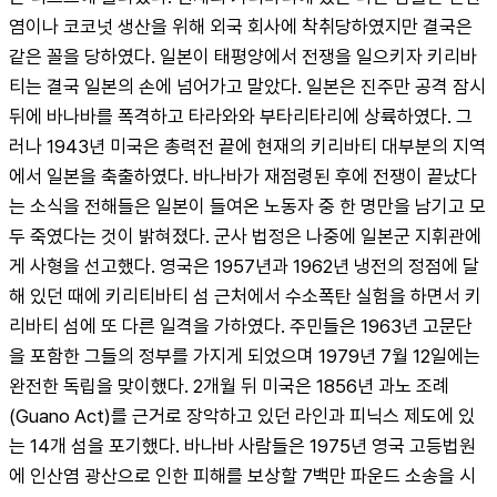
염이나 코코넛 생산을 위해 외국 회사에 착취당하였지만 결국은 
같은 꼴을 당하였다. 일본이 태평양에서 전쟁을 일으키자 키리바
티는 결국 일본의 손에 넘어가고 말았다. 일본은 진주만 공격 잠시 
뒤에 바나바를 폭격하고 타라와와 부타리타리에 상륙하였다. 그
러나 1943년 미국은 총력전 끝에 현재의 키리바티 대부분의 지역
에서 일본을 축출하였다. 바나바가 재점령된 후에 전쟁이 끝났다
는 소식을 전해들은 일본이 들여온 노동자 중 한 명만을 남기고 모
두 죽였다는 것이 밝혀졌다. 군사 법정은 나중에 일본군 지휘관에
게 사형을 선고했다. 영국은 1957년과 1962년 냉전의 정점에 달
해 있던 때에 키리티바티 섬 근처에서 수소폭탄 실험을 하면서 키
리바티 섬에 또 다른 일격을 가하였다. 주민들은 1963년 고문단
을 포함한 그들의 정부를 가지게 되었으며 1979년 7월 12일에는 
완전한 독립을 맞이했다. 2개월 뒤 미국은 1856년 과노 조례
(Guano Act)를 근거로 장악하고 있던 라인과 피닉스 제도에 있
는 14개 섬을 포기했다. 바나바 사람들은 1975년 영국 고등법원
에 인산염 광산으로 인한 피해를 보상할 7백만 파운드 소송을 시