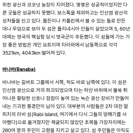
위한 광산과 코코넛 농장이 지어졌다. 몇몇은 성공적이었지만 다
른 곳들은 성공하지 못했다. 보스톡을 제외하고는 인산염 광산의 
상처들을 안고 있다. 몰든이나 카롤린에서 볼 수 있는 돌로 만든 
대나 무덤으로 보아 두 섬은 폴리네시아 인들이 살았으며 5, 60년
대에는 영국의 핵실험 당시 영국군이 주둔했다. 이 섬들에 가는 가
장 좋은 방법은 개인 요트이며 타라와에서 남동쪽으로 각각 
3521km, 4043km 떨어져 있다.
바나바(Banaba)
바나바는 길버트 그룹에서 서쪽, 적도 바로 남쪽에 있다. 이 섬은 
인산염 광산으로 거의 파괴되었으며 타는 하얀 바위에서 불쑥 튀
어나온 황량한 산호나 점점이 놓여 있는 녹슨 광산 장비가 만들어 
내는 기괴한 풍경만이 남아 있다. 대부분의 사람들은 2차 대전 말 
피지의 라비 섬(Rabi Island, 여기에서 다시 그들의 땅뙈기를 사
야했다)으로 옮겨졌지만 채굴되지 않았던 초목들 가장자리에는 
280여 명의 주민이 고향을 지키고 살고 있다. 섬 주민들은 아직도 