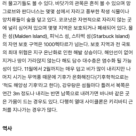
러 물고기들도 볼 수 있다. 바닷가의 관목은 흔히 볼 수 있으며 망
그로브와 판다너스는 몇몇 섬에서 자라고 풍부한 착생 식물이나 
양치류들이 숲을 덮고 있다. 코코넛은 자연적으로 자라지 않는 곳
에 널리 심어져 있으며 몇몇 지역은 보호되거나 폐쇄되어 있다. 몰
든 섬(Malden Island), 피닉스 섬, 스타벅 섬(Starbuck Island)
의 자연 보호 구역은 1000헥타르가 넘는다. 보호 지역과 전 국토
의 최대 위협은 지구 온난화로 인한 해발 상승이다. 해안선이 없어
지거나 땅이 가라앉지 않는다 해도 담수 대수층은 염수화 될 가능
성이 있다. 11월에서 2월까지는 매우 덥고 비가 많이 내리지만 나
머지 시기는 무역풍 때문에 기후가 온화해진다(기후학적으로는 
'적도 해양성 기후'라고 한다). 강우량은 섬들마다 틀려서 북쪽은 
연간 3m 정도나 내리는 반면 남쪽으로 내려가면 바나바 같은 곳
은 가뭄이 드는 경우도 있다. 다행히 열대 사이클론은 키리바티 근
처를 지나가는 경우가 많다.
역사