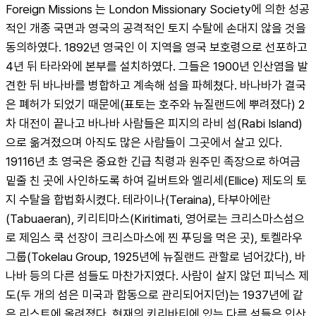
Foreign Missions 는 London Missionary Society에 의한 성공
적인 개종 국면과 영국의 공격적인 토지 수탈에 손대지 않을 것을 
동의하였다. 1892년 영국인 이 지역을 영국 보호령으로 선포하고 
4년 뒤 타라와에 본부를 설치하였다. 그들은 1900년 인산염을 발
견한 뒤 바나바를 병합하고 계속해 섬을 파헤쳤다. 바나바가 결국
은 폐허가 되었기 때문에(표토는 호주와 뉴질랜드에 뿌려졌다) 2
차 대전이 끝나고 바나바 사람들은 피지의 라비 섬(Rabi Island)
으로 옮겨졌으며 아직도 많은 사람들이 그곳에서 살고 있다. 
19116년 초 영국은 중요한 긴급 칙령과 원주민 족장으로 하여금 
밑줄 친 곳에 사인하도록 하여 길버트와 엘리세(Ellice) 제도의 토
지 수탈을 합법화시켰다. 테라이나(Teraina), 타부아에란
(Tabuaeran), 키리티마스(Kiritimati, 영어로는 크리스마스섬으
로 제임스 쿡 선장이 크리스마스에 찐 푸딩을 먹은 곳), 토켈라우 
그룹(Tokelau Group, 1925년에 뉴질랜드 관할로 넘어갔다), 바
나바 등의 다른 섬들도 마찬가지였다. 사람이 살지 않던 피닉스 제
도(두 개의 섬은 미국과 합동으로 관리되어지던)는 1937년에 같
은 리스트에 올려졌다. 현재의 키리바티에 있는 다른 섬들은 인산