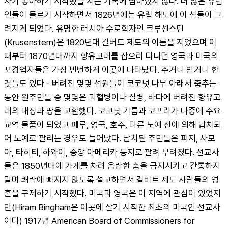
자기 좋아하기 시작했을 지는 기록에 남아있지 않다. 더 많은 유럽
인들이 들르기 시작하면서 1826년에는 유럽 해도에 이 섬들이 그
려지게 되었다. 유명한 러시아 수로학자인 크루센스턴
(Krusenstern)은 1820년대 길버트 제도의 이름을 지었으며 이
때부터 1870년대까지 향유고래를 잡으러 다니던 영국과 미국의 
포경업자들은 가장 빈번하게 이곳에 나타났다. 주거니 받거니 한 
것들도 있다 - 버려진 몇몇 선원들이 코코넛 나무 아래서 춤추는 
동안 원주민들 중 몇몇은 괴혈병이나 질병, 바다에 버려진 향유고
래의 내장과 땅을 교환했다. 코코넛 기름과 코프라가 나중에 주요 
교역 물품이 되었고 페루, 영국, 호주, 다른 노예 선에 의해 납치되
어 노예로 팔리는 경우도 늘어났다. 납치된 주민들은 피지, 사모
아, 타히티, 하와이, 중앙 아메리카 등지로 팔려 부려졌다. 선교사
들은 1850년대에 가게를 차려 음란한 춤을 금지시키고 간통하지 
말며 쾌락에 빠지지 않도록 설교하면서 길버트 제도 사람들의 영
혼을 구제하기 시작했다. 미국과 영국은 이 지역에 관심이 있었지
만(Hiram Bingham은 이곳에 살기 시작한 최초의 미국인 선교사
이다) 1917년 American Board of Commissioners for 