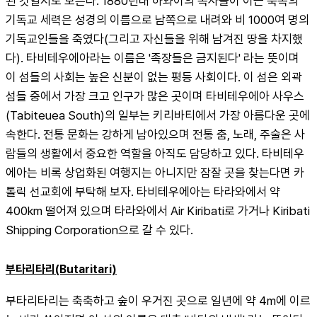
된 것일지도 모른다. 1880년대 하와이의 목사들이 이끈 북쪽의 
기독교 세력은 성경의 이름으로 남쪽으로 내려와 비 1000여 명의 
기독교인들을 죽였다(그리고 자신들을 위해 남겨진 땅을 차지했
다). 타비테우에아라는 이름은 '족장들은 금지된다' 라는 뜻이며 
이 섬들의 사회는 높은 신분이 없는 평등 사회이다. 이 섬은 외곽 
섬들 중에서 가장 크고 인구가 많은 곳이며 타비테우에아 사우스
(Tabiteuea South)의 일부는 키리바티에서 가장 아름다운 곳에 
속한다. 전통 문화는 강하게 남아있으며 전통 춤, 노래, 주술은 사
람들의 생활에서 중요한 역할을 아직도 담당하고 있다. 타비테우
에아는 비록 상업화된 여행지는 아니지만 잠잘 곳을 찾는다면 카
톨릭 선교회에 부탁해 보자. 타비테우에아는 타라와에서 약 
400km 떨어져 있으며 타라와에서 Air Kiribati로 가거나 Kiribati 
Shipping Corporation으로 갈 수 있다.
부타리타리(Butaritari)
부타리타리는 축축하고 숲이 우거진 곳으로 일년에 약 4m에 이르