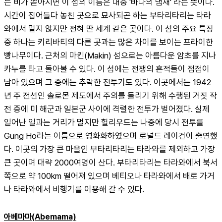
는 비가 쏟아지면 이 섬의 이름은 대충 '바다의 냄새' 라는 뜻이다. 
시간이 집어들다 놓친 곳으로 묘사되곤 하는 부타리타리는 타라
와에서 멀지 않지만 전혀 딴 세계 같은 곳이다. 이 섬의 주요 특징 
중 하나는 키리바티의 다른 곳과는 많은 차이를 보이는 프라이한 
빵나무이다. 근처의 마킨(Makin) 섬으로는 아름다운 암초를 지나 
카누를 타고 돌아볼 수 있다. 이 섬에는 전쟁의 흔적들이 점점이 
남아 있으며 그 중에는 추락한 전투기도 있다. 이곳에서는 1942
년 주 전선인 솔로몬 제도에서 주의를 돌리기 위해 수행된 거짓 작
전 중에 미 해군과 일본군 사이에 격렬한 전투가 벌어졌다. 실제 
일어난 일과는 거리가 멀지만 헐리우드는 나중에 당시 전투를 
Gung Ho라는 이름으로 영화화하였으며 로널드 레이건이 출연했
다. 이곳의 가장 큰 마을인 부타리타리는 타라와를 제외하고 가장 
큰 곳이며 대략 2000여명이 산다. 부타리타리는 타라와에서 북서
쪽으로 약 100km 떨어져 있으며 베티오나 타라와에서 배로 가거
나 타라와에서 비행기를 이용해 갈 수 있다.
아베마마(Abemama)