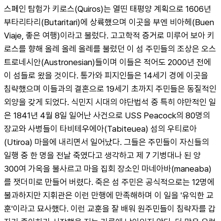
스페인 탐험가 키로스(Quiros)는 열띤 태평양 계획으로 1606년 
부타리타리(Butaritari)에 상륙했으며 이곳을 부엔 비아헤(Buen 
Viaje, 좋은 여행)이라고 불렀다. 고고학적 증거로 미루어 보아 키
로스를 향해 올레 올레 올레를 불렀던 이 섬 주민들의 조상은 오스
트로네시안(Austronesian)들이며 이들은 적어도 2000년 전에 
이 섬들로 왔을 것이다. 통가와 피지인들은 14세기 경에 이곳을 
침략했으며 이들과의 결혼으로 19세기 초까지 주민들은 동질적인 
외양을 갖게 되었다. 식민지 시대의 야단법석 중 특히 야만적인 일
은 1841년 4월 8일 일어난 사건으로 USS Peacock의 80명의 
장교와 사병들이 타비테우에아(Tabiteuea) 섬의 우티로아
(Utiroa) 마을에 내리면서 일어났다. 그들은 주민들이 자신들의 
일행 중 한 명을 전날 죽였다고 생각하고 제 7 기병대나 된 양 
300여 가옥을 불사르고 마을 집회 장소인 마네아바(maneaba)
를 잿더미로 만들어 버렸다. 죽은 섬 주민은 공식적으로는 12명에 
불과하지만 지휘관은 이런 만행에 만족해하며 이 일을 '유익한 교
훈'이라고 묘사했다. 이런 교훈을 잘 배워 원주민들이 침략자를 갑