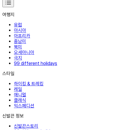
여행지
유럽
아시아
아프리카
중남미
북미
오세아니아
극지
99 different holidays
스타일
하이킹 & 트레킹
레일
애니멀
클래식
익스페디션
신발끈 정보
신발끈스토리