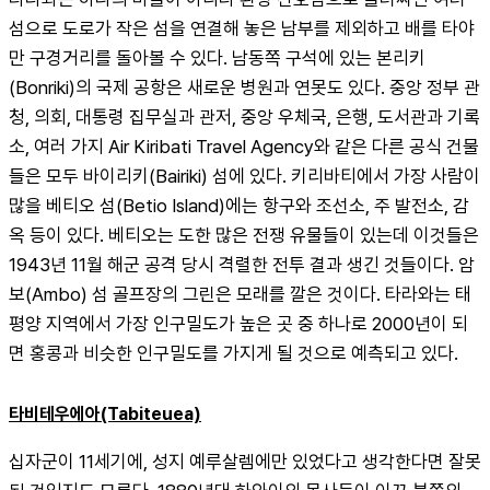
섬으로 도로가 작은 섬을 연결해 놓은 남부를 제외하고 배를 타야
만 구경거리를 돌아볼 수 있다. 남동쪽 구석에 있는 본리키
(Bonriki)의 국제 공항은 새로운 병원과 연못도 있다. 중앙 정부 관
청, 의회, 대통령 집무실과 관저, 중앙 우체국, 은행, 도서관과 기록
소, 여러 가지 Air Kiribati Travel Agency와 같은 다른 공식 건물
들은 모두 바이리키(Bairiki) 섬에 있다. 키리바티에서 가장 사람이 
많을 베티오 섬(Betio Island)에는 항구와 조선소, 주 발전소, 감
옥 등이 있다. 베티오는 도한 많은 전쟁 유물들이 있는데 이것들은 
1943년 11월 해군 공격 당시 격렬한 전투 결과 생긴 것들이다. 암
보(Ambo) 섬 골프장의 그린은 모래를 깔은 것이다. 타라와는 태
평양 지역에서 가장 인구밀도가 높은 곳 중 하나로 2000년이 되
면 홍콩과 비슷한 인구밀도를 가지게 될 것으로 예측되고 있다.
타비테우에아(Tabiteuea)
십자군이 11세기에, 성지 예루살렘에만 있었다고 생각한다면 잘못