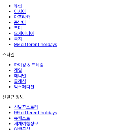
유럽
아시아
아프리카
중남미
북미
오세아니아
극지
99 different holidays
스타일
하이킹 & 트레킹
레일
애니멀
클래식
익스페디션
신발끈 정보
신발끈스토리
99 different holidays
슈캐스트
세계여행정보
여행공식