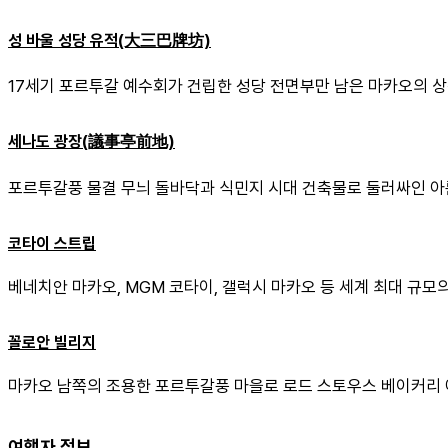
성 바울 성당 유적(大三巴牌坊)
17세기 포르투갈 예수회가 건립한 성당 전면부만 남은 마카오의 
세나도 광장(議事亭前地)
포르투갈풍 물결 무늬 돌바닥과 식민지 시대 건축물로 둘러싸인 아름
코타이 스트립
베네치안 마카오, MGM 코타이, 갤럭시 마카오 등 세계 최대 규모의
꼴로안 빌리지
마카오 남쪽의 조용한 포르투갈풍 마을로 로드 스토우스 베이커리 
여행자 정보