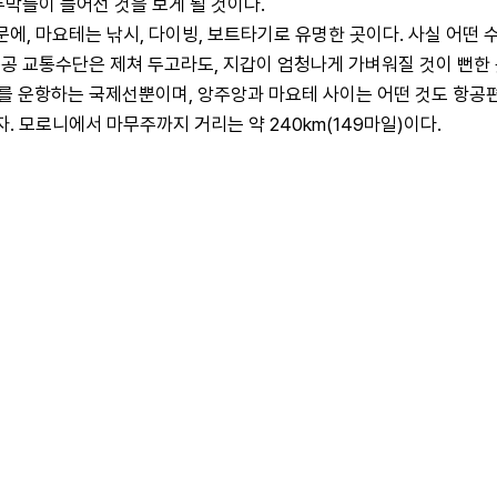
두막들이 늘어선 것을 보게 될 것이다.
문에, 마요테는 낚시, 다이빙, 보트타기로 유명한 곳이다. 사실 어떤
공 교통수단은 제쳐 두고라도, 지갑이 엄청나게 가벼워질 것이 뻔한 곳
 운항하는 국제선뿐이며, 앙주앙과 마요테 사이는 어떤 것도 항공편
. 모로니에서 마무주까지 거리는 약 240km(149마일)이다.