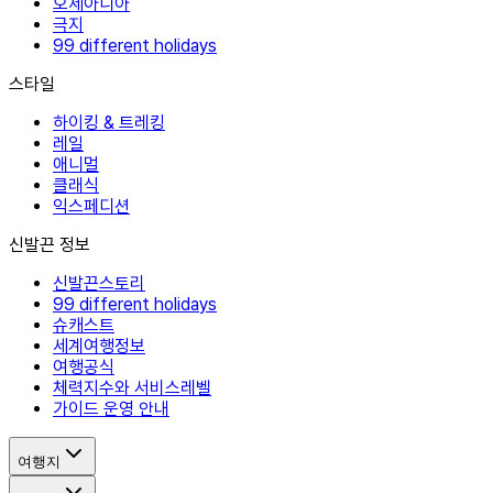
오세아니아
극지
99 different holidays
스타일
하이킹 & 트레킹
레일
애니멀
클래식
익스페디션
신발끈 정보
신발끈스토리
99 different holidays
슈캐스트
세계여행정보
여행공식
체력지수와 서비스레벨
가이드 운영 안내
여행지