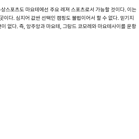
 수상스포츠도 마요테에선 주요 레져 스포츠로서 가능할 것이다. 이는 
이다. 심지어 값싼 선택인 캠핑도 불법이어서 할 수 없다. 믿기지
이 없다. 즉, 앙주앙과 마요테, 그랑드 코모레와 마요테사이를 운항