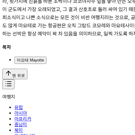
라, 윗가지에 진흙을 바른 초벽이나 코코야자수 잎을 땋아 만든 오
이 군도에서 가장 오래되었고, 그 결과 산호초로 둘러 싸여 있기 때
희소식이고 나쁜 소식으로는 모든 것이 비싼 여행지라는 것으로, 공
도 않게 마요테로 가는 항공편은 오직 그랑드 코모레와 마요테사이를
하는 선박은 항상 예약이 꽉 차 있음을 의미하므로, 일찍 가도록 하자
목차
마요테 Mayotte
맨 위로
여행지
유럽
아시아
아프리카
중남미
북미