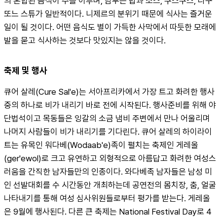
의 혼합된 음식이 주를 이루며, 남부는 밥과 소스, 쿠스쿠스, 라구 
또느 스튜가 일반적이다. 니제르의 분위기 때문에 식사는 즐거운 
일이 될 것이다. 어떤 음식도 별이 가득한 사막에서 따듯한 모래에 
발을 묻고 식사하는 것보다 맛있지는 않을 것이다.
축제 및 행사
큐어 살레(Cure Sal'e)는 서아프리카에서 가장 트고 화려한 행사
중의 하나로 비가 내리기 바로 전에 시작된다. 행사준비를 위해 야
단법석이고 목동들은 잉갈의 소금 냄비 주변에서 만나 어울리며 
나머지 사람들이 비가 내리기를 기다린다. 큐어 살레의 하이라이
트는 유목인 워다베(Wodaab'e)족이 펼치는 축제인 게레올
(ger'ewol)로 크고 유연하고 외형적으로 아름답고 화려한 여성스
러움을 간직한 남자들만의 인종이다. 와다베족 남자들은 남성 미
인 선발대회를 수 시간동안 개최하는데 공연전의 몸치장, 춤, 얼굴 
나타내기를 통해 여성 심사위원들로부터 평가를 받는다. 게레올
은 9월에 행사된다. 다른 큰 축제는 National Festival Day로 4