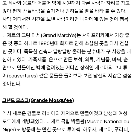
고 식사와 음료와 더불어 밤에 시원해져 다른 사람과 자리를 잡고 
앉아 편히 산들바람을 즐기거나 밤하늘을 별을 바라 볼 수 있다. 
사막 어디서건 시간을 보낸 사람이라면 니아메에 있는 것에 행복
해 할 것이다.
니제르의 그랑 마세(Grand March'e)는 서아프리카에서 가장 좋
은 것 중의 하나로 1980년대 화재로 인해 소실된 곳을 다시 건설
한 곳이다. 독특한 건축과 딸랑딸랑 울리는 분수대가 구 시장을 대
신하고 있다. 가죽제품, 은으로 만든 보석, 의류, 기념품, 바틱, 순
면으로 만들어진 벽에 걸려있는 커다란 장식인 제르마의 쿠버튜
어(couvertures) 같은 품들을 둘러보다 보면 당신의 지갑은 점점 
얇아진다.
그랜드 모스크(Grande Mosqu'ee)
역시 새로운 건물로 리비아의 재저으로 만들어졌고 남성과 여성 
모두에게 개방돼있다. 니제르 국립 박물관(Mus'ee National du 
Niger)도 방문해 볼 만한 곳으로 투아렉, 하우사, 제르마, 푸라니, 