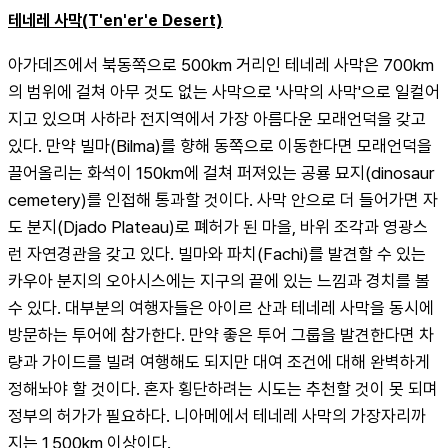
테네레 사막(T'en'er'e Desert)
아가데즈에서 북동쪽으로 500km 거리인 테네레 사막은 700km
의 범위에 걸쳐 아무 것도 없는 사막으로 '사막의 사막'으로 일컬어
지고 있으며 사하라 전지역에서 가장 아름다운 모래언덕을 갖고 
있다. 만약 빌마(Bilma)를 향해 동쪽으로 이동한다면 모래언덕을 
끌어올리는 화석이 150km에 걸쳐 퍼져있는 공룡 묘지(dinosaur 
cemetery)를 인접해 통과할 것이다. 사막 안으로 더 들어가면 자
도 분지(Djado Plateau)로 폐허가 된 마을, 바위 조각과 영광스
런 자연경관을 갖고 있다. 빌마와 파치(Fachi)를 발견할 수 있는 
카우아 분지의 오아시스에는 지구의 끝에 있는 느낌과 경치를 볼 
수 있다. 대부분의 여행자들은 아이르 산과 테네레 사막을 동시에 
방문하는 투어에 참가한다. 만약 좋은 투어 그룹을 발견한다면 차
량과 가이드를 빌려 여행해도 되지만 대여 조건에 대해 완벽하게 
정해놔야 할 것이다. 혼자 횡단하려는 시도는 추천할 것이 못 되며 
정부의 허가가 필요하다. 니아메에서 테네레 사막의 가장자리까
지는 1,500km 이상이다.