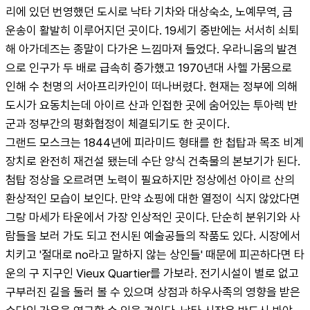
리에 있던 번영했던 도시로 낙타 기차와 대상숙소, 노예무역, 금 
운송이 활발히 이루어지던 곳이다. 19세기 중반에는 서서히 쇠퇴
해 아가데즈는 종말이 다가온 느낌마져 들었다. 우라니움의 발견
으로 인구가 두 배로 급속히 증가했고 1970년대 사헬 가뭄으로 
인해 수 천명의 서아프리카인이 떠나버렸다. 현재는 정부에 의해 
도시가 요동치는데 아이르 산과 인접한 곳에 숨어있는 투아렉 반
군과 정부간의 평화협정이 체결되기도 한 곳이다.
그랜드 모스크는 1844년에 피라미드 형태를 한 첩탑과 목조 비계
장치로 완전히 재건설 됐는데 수단 양식 건축물의 본보기가 된다. 
첨탑 정상을 오르려면 노력이 필요하지만 정상에선 아이르 산의 
환상적인 모습이 보인다. 만약 쇼핑에 대한 열정이 식지 않았다면 
그랑 마세가 타운에서 가장 인상적인 곳이다. 단순히 분위기와 사
람들을 보러 가도 되고 전시된 예술공들의 작품도 있다. 시장에서 
치키고 '절대로 no라고 말하지 않는 상인들' 때문에 피곤하다면 타
운의 구 지구인 Vieux Quartier를 가보라. 전기시설이 별로 없고 
구부러진 길을 둘러 볼 수 있으며 상점과 하우사족의 영향을 받은 