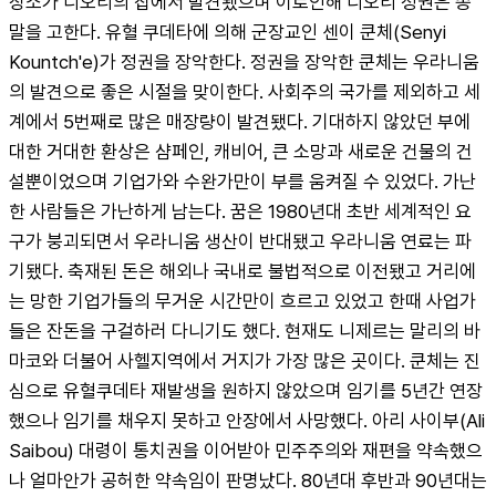
장소가 디오리의 집에서 발견됐으며 이로인해 디오리 정권은 종
말을 고한다. 유혈 쿠데타에 의해 군장교인 센이 쿤체(Senyi 
Kountch'e)가 정권을 장악한다. 정권을 장악한 쿤체는 우라니움
의 발견으로 좋은 시절을 맞이한다. 사회주의 국가를 제외하고 세
계에서 5번째로 많은 매장량이 발견됐다. 기대하지 않았던 부에 
대한 거대한 환상은 샴페인, 캐비어, 큰 소망과 새로운 건물의 건
설뿐이었으며 기업가와 수완가만이 부를 움켜질 수 있었다. 가난
한 사람들은 가난하게 남는다. 꿈은 1980년대 초반 세계적인 요
구가 붕괴되면서 우라니움 생산이 반대됐고 우라니움 연료는 파
기됐다. 축재된 돈은 해외나 국내로 불법적으로 이전됐고 거리에
는 망한 기업가들의 무거운 시간만이 흐르고 있었고 한때 사업가
들은 잔돈을 구걸하러 다니기도 했다. 현재도 니제르는 말리의 바
마코와 더불어 사헬지역에서 거지가 가장 많은 곳이다. 쿤체는 진
심으로 유혈쿠데타 재발생을 원하지 않았으며 임기를 5년간 연장
했으나 임기를 채우지 못하고 안장에서 사망했다. 아리 사이부(Ali 
Saibou) 대령이 통치권을 이어받아 민주주의와 재편을 약속했으
나 얼마안가 공허한 약속임이 판명났다. 80년대 후반과 90년대는 