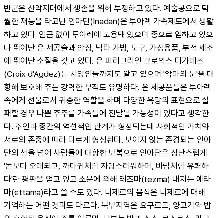
반군은 산악지대에서 생존을 위해 투쟁하고 있다. 예술공으로 탁
월한 재능을 타고난 인아단(Inadan)은 투아렉 가족제도에서 생활
하고 있다. 임금 없이 투아렉에 고용돼 있으며 종으로 일하고 있으
나 뛰어난 은 세공술과 안장, 낙타 가방, 도구, 가정용품, 부적 제조
에 뛰어난 소질을 갖고 있다. 은 피리그리인 크로익스 다가데즈
(Croix d'Agdez)는 서양인들까지도 알고 있으며 '악마의 눈'을 대
항해 보호해 주는 강력한 부적도 유명하다. 은 세공품들은 투아렉
족에게 선물로서 귀중한 역할을 하며 다양한 욕망의 표현으로 실
패할 경우 나쁜 주주를 가족들에 전달될 가능성이 있다고 생각한
다. 주인과 종간의 역설적인 관계가 형성되는데 사회적인 가치와 
서로의 존중에 따라 다르게 형성된다. 보이지 않는 존경되는 인아
단의 선을 넘어 사람들에 대항한 보복으로 인아단은 장난스럽게 
'돈보다 오래되고, 까마귀처럼 자랑스러워하며, 바람처럼 유쾌하
다'란 평판을 얻고 있고 소문에 의해 테즈마(tezma) 내지는 에타
마(ettama)라고 쓸 수도 있다. 니제르의 음식은 니제르에 대해 
기억하는 어떤 것과도 다르다. 북부지역은 요구르트, 양고기와 밥