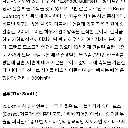
나뉜다. 북부에 있는 젠구 지구(Zengou Quarter)는 상업적인 빌
딩과 진흙 벽돌 가옥들 갖고 있으며 그림 같은 비르닌 지구(Birnin 
Quarter)가 남동부에 위치한다. 두 지구의 사이는 상업 중심가다. 
비르닌 지구는 좁은 골목이 미로처럼 연결돼 있고 작은 정원이 중
간중간 보이며 뛰어난 하우사 건축양식을 간직한 곳이다. 컬러풀
하고 기하학적으로 디자인 된 반코 하우스가 여기저기서 눈에 띤
다. 그랜드 모스크가 인접하고 있으며 19세기에 건설된 술탄 궁전
도 가까이 있다. 사람들은 매우 존경받는 무슬림 술탄인 카누리를 
방문해 결혼, 이혼에 대해 자문을 구하고 삶에 대해 축복을 기원한
다. 니아메와 진데르 사이를 버스가 이동하며 산악택시는 매일 운
행한다. 거리는 909km다.
남부(The South)
200km 이상 뻗어있는 남부의 마을은 모두 볼거리가 있다. 도소
(Dosso, 제르마족인 혼인 도도를 위해 지어진 이름)는 중요한 무
슬림 씨타델로 중요한 제르마족의 종교적인 지도자인 제르마코에