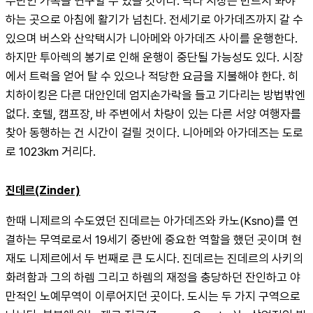
수단인 가옥을 연구할 수 있을 것이다. 낙타 시장은 반드시 봐야 
하는 곳으로 아침에 활기가 넘친다. 전세기로 아가데즈까지 갈 수 
있으며 버스와 산악택시가 니아메와 아가데즈 사이를 운행한다. 
하지만 투아렉의 봉기로 인해 운행이 중단될 가능성도 있다. 시장
에서 트럭을 얻어 탈 수 있으나 적당한 요금을 지불해야 한다. 히
치하이킹은 다른 대안인데 엄지손가락을 들고 기다리는 방법밖엔 
없다. 호텔, 캠프장, 바 주변에서 차량이 있는 다른 서양 여행자를 
찾아 동행하는 건 시간이 걸릴 것이다. 니아메와 아가데즈는 도로
로 1023km 거리다.
진데르(Zinder)
한때 니제르의 수도였던 진데르는 아가데즈와 카노(Ksno)를 연
결하는 무역로로서 19세기 중반에 중요한 역할을 했던 곳이며 현
재도 니제르에서 두 번째로 큰 도시다. 진데르는 진데르의 사키의 
화려함과 그의 하렘 그리고 하렘의 재정을 충당하던 잔인하고 야
만적인 노예무역이 이루어지던 곳이다. 도시는 두 가지 구역으로 