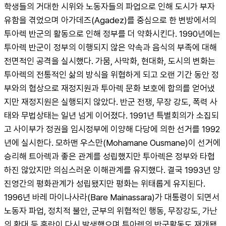
학생들의 거대한 시위와 노동자들의 파업으로 인해 도시가 부자
유함을 겪었으며 아가데즈(Agadez)를 중심으로 한 변방에서의 
투아렉 반군의 활동으로 인해 정부를 더 약화시킨다. 1990년에는 
투아렉 반군이 정부의 이행되지 않은 약속과 음식의 부족에 대해 
전면적인 공격을 실시했다. 가뭄, 사막화, 현대화, 도시의 변화는 
투아렉의 전통적인 삶의 방식을 위협하게 되고 오랜 기간 동안 정
부와의 협상으로 재정지원과 투아렉 문화 보호에 합의를 얻어냈
지만 재정지원은 실행되지 않았다. 반군 전쟁, 무장 강도, 폭력 사
태와 무법상태는 일년 넘게 이어졌다. 1991년 특별회의가 소집되
고 사이부가 정권을 임시정부에 이양해 다당에 의한 선거를 1992
년에 실시한다. 모하맨 우스만(Mohamane Ousmane)이 선거에 
승리해 트아렉과 좋은 관계를 성립했지만 투아렉은 정부와 타협
하진 않았지만 의심스러운 이해관계를 유지했다. 결국 1993년 양 
진영간의 평화관계가 성립됐지만 평화는 위태롭게 유지된다. 
1996년 바레 마이나사라(Bare Mainassara)가 대통령이 되면서 
노동자 파업, 정치적 불안, 군부의 위협적인 행동, 무장강도, 가난
의 확대 등 혼란이 다시 발생했으며 투아렉의 반군활동도 재개됐