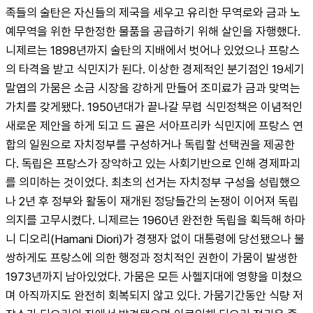
족들의 술탄은 자신들의 제국을 세우고 유리한 무역로와 금과 노
예무역을 위한 무한정한 물품을 공급하기 위해 살인을 자행했다. 
니제르는 1898년까지 술탄의 지배에서 벗어나 있었으나 프랑스
의 타격을 받고 식민지가 된다. 이상한 경제적인 분기점인 19세기 
말엽의 가뭄은 소금 시장을 강하게 만들어 조미료가 금과 맞먹는 
가치를 갖게됐다. 1950년대가 끝나갈 무렵 식민정책은 이념적인 
새로운 제안을 하게 되고 드 골은 서아프리카 식민지에 프랑스 연
합의 일원으로 자치정부를 구성하거나 독립할 선택권을 제공한
다. 독립은 프랑스가 장악하고 있는 사회기반으로 인해 경제파괴
를 의미하는 것이었다. 최초의 선거는 자치정부 구성을 성립했으
나 2년 후 정부와 활동이 재개된 정당들간의 논쟁이 이어져 독립
의지를 고무시켰다. 니제르는 1960년 완전한 독립을 획득해 하마
니 디오리(Hamani Diori)가 경쟁자 없이 대통령에 당선됐으나 불
쌍하게도 프랑스에 의한 행정과 정치적인 권한이 가뭄이 발생한 
1973년까지 남아있었다. 가뭄은 모든 사헬지대에 영향을 미쳤으
며 아직까지도 완전히 회복되지 않고 있다. 가뭄기간동안 식량 저