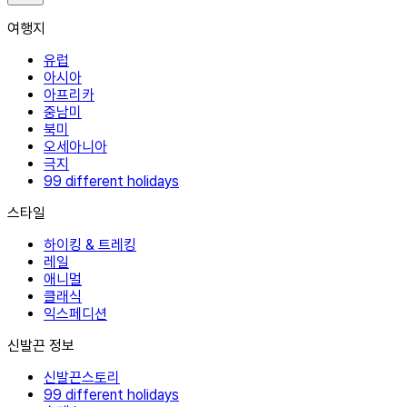
여행지
유럽
아시아
아프리카
중남미
북미
오세아니아
극지
99 different holidays
스타일
하이킹 & 트레킹
레일
애니멀
클래식
익스페디션
신발끈 정보
신발끈스토리
99 different holidays