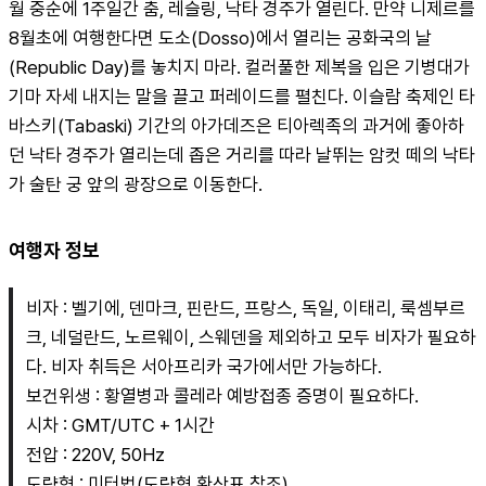
월 중순에 1주일간 춤, 레슬링, 낙타 경주가 열린다. 만약 니제르를 
8월초에 여행한다면 도소(Dosso)에서 열리는 공화국의 날
(Republic Day)를 놓치지 마라. 컬러풀한 제복을 입은 기병대가 
기마 자세 내지는 말을 끌고 퍼레이드를 펼친다. 이슬람 축제인 타
바스키(Tabaski) 기간의 아가데즈은 티아렉족의 과거에 좋아하
던 낙타 경주가 열리는데 좁은 거리를 따라 날뛰는 암컷 떼의 낙타
가 술탄 궁 앞의 광장으로 이동한다.
여행자 정보
비자 : 벨기에, 덴마크, 핀란드, 프랑스, 독일, 이태리, 룩셈부르
크, 네덜란드, 노르웨이, 스웨덴을 제외하고 모두 비자가 필요하
다. 비자 취득은 서아프리카 국가에서만 가능하다.
보건위생 : 황열병과 콜레라 예방접종 증명이 필요하다.
시차 : GMT/UTC + 1시간
전압 : 220V, 50Hz
도량형 : 미터법(도량형 환산표 참조)