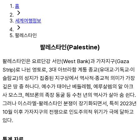
홈
세계여행정보
팔레스타인
팔레스타인(Palestine)
팔레스타인은 요르단강 서안(West Bank)과 가자지구(Gaza 
Strip)로 나뉜 영토로, 3대 아브라함 계통 종교(유대교·기독교·이
슬람교)의 성지가 집중된 지구상에서 역사적·종교적 의미가 가장 
깊은 땅 중 하나다. 예수가 태어난 베들레헴, 예루살렘의 알 아크
사 모스크, 헤브론의 족장 동굴 등 수천 년의 역사가 살아 숨 쉰다. 
그러나 이스라엘-팔레스타인 분쟁이 장기화되면서, 특히 2023년 
10월 이후 가자지구의 전쟁으로 인도주의적 위기가 극에 달하고 
있다.
통계 자료