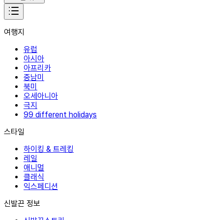
여행지
유럽
아시아
아프리카
중남미
북미
오세아니아
극지
99 different holidays
스타일
하이킹 & 트레킹
레일
애니멀
클래식
익스페디션
신발끈 정보