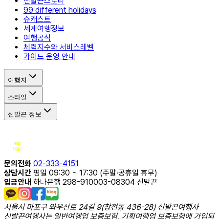
신발끈스토리
99 different holidays
슈캐스트
세계여행정보
여행공식
체력지수와 서비스레벨
가이드 운영 안내
여행지
스타일
신발끈 정보
문의전화
02-333-4151
상담시간
평일 09:30 ~ 17:30 (주말·공휴일 휴무)
입금안내
하나은행 298-910003-08304 신발끈
서울시 마포구 와우산로 24길 9(창전동 436-28) 신발끈여행사
신발끈여행사는 일반여행업 보증보험, 기획여행업 보증보험에 가입되