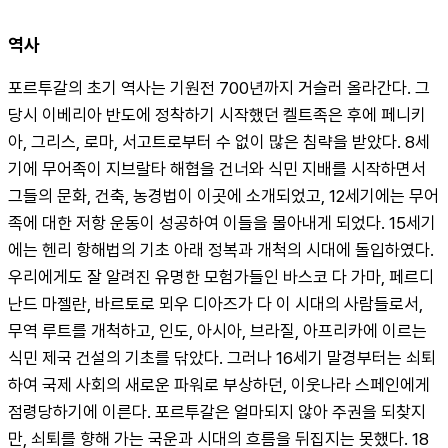
역사
포르투갈의 초기 역사는 기원전 700년까지 거슬러 올라간다. 그 
당시 이베리아 반도에 정착하기 시작했던 켈트족은 후에 페니키
아, 그리스, 로마, 서고트로부터 수 없이 많은 침략을 받았다. 8세
기에 무어족이 지브랄타 해협을 건너와 식민 지배를 시작하면서 
그들의 문화, 건축, 농경법이 이곳에 소개되었고, 12세기에는 무어
족에 대한 저항 운동이 성공하여 이들을 몰아내게 되었다. 15세기
에는 헨리 항해법의 기초 아래 정복과 개척의 시대에 돌입하였다. 
우리에게도 잘 알려진 유명한 모험가들인 바스코 다 가마, 페르디
난드 마젤란, 바르토로 뫼우 디아즈가 다 이 시대의 사람들로서, 
무역 루트를 개척하고, 인도, 아시아, 브라질, 아프리카에 이르는 
식민 제국 건설의 기초를 닦았다. 그러나 16세기 말경부터는 쇠퇴
하여 국제 사회의 새로운 파워로 부상하던, 이웃나라 스페인에게 
점령당하기에 이른다. 포르투갈은 얼마되지 않아 주권을 되찾지
만, 쇠퇴를 향해 가는 국운과 시대의 흐름을 뒤집지는 못했다. 18