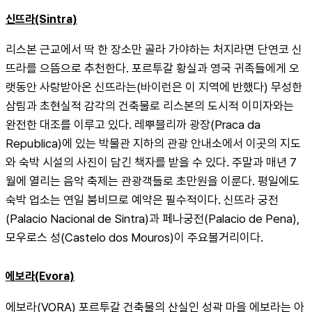
신뜨라(Sintra)
리스본 근교에서 딱 한 장소만 골라 가야하는 처지라면 단연코 신
뜨라를 으뜸으로 추천한다. 포르투갈 황실과 영국 귀족들에게 오
랫동안 사랑받아온 신뜨라는(바이런은 이 지역에 반했다) 무성한 
삼림과 초현실적 감각의 건축물로 리스본의 도시적 이미자와는 
완전한 대조를 이루고 있다. 레뿌블리까 광장(Praca da 
Republica)에 있는 박물관 지하의 관광 안내소에서 이곳의 지도
와 숙박 시설의 사진이 담긴 책자를 받을 수 있다. 주말과 매년 7
월에 열리는 음악 축제는 관광객들로 초만원을 이룬다. 평일에도 
숙박 업소는 연일 붐비므로 예약은 필수적이다. 신뜨라 궁전
(Palacio Nacional de Sintra)과 페나궁전(Palacio de Pena), 
모우로스 성(Castelo dos Mouros)이 주요볼거리이다.
에보라(Evora)
에보라(VORA) 포르투갈 건축물의 산실인 성곽 마을 에보라는 아