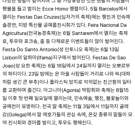
다양한 행렬이 벌어지며 그 중 가장유명한 것은 맨발의 사람들이 
횃불을 들고 벌이는 Ecce Homo 행렬이다. 5월 Barcelos에서 
열리는 Festas Das Cruzes(십자가의 축제)에는 행진과 민속예
술경연, 지방 특산물 공예품전시회가 있다. Feira Nacional Da 
Agricultura(전국농경축제)는 6월 Santarem에서 열리는 축제
로, 투우와 포크송, 춤 등 다채로운 이벤트들이 많이 벌어진다. 
Festa Do Santo Antonio(성 안토니오 축제)는 6월 13일 
Lisbon의 알파마(lfama)지구에서 벌어진다. Festas De Sao 
Joao(성 요한 축제)는 6월 16일에서 24일까지 열리는 오뽀르뚜
의 파티이다. 23일 밤에는 온 마을 사람들이 거리로 나와 릭(대파
처럼 생긴 큰 부추)이나 플라스틱 망치로 악의없는 친근함의 일타
를 교환하며 즐긴다. 아고니아(Agonia) 박람회와 축제는 8월15
일 이후 첫 번째 일요일에 열리는데, 민속예술, 행진, 불꽃놀이와 
공예전이 유명하다. 전국 말 축제는 11월 3일에서 11일까지 골레
강(Golega)에서 말 애호가들의 관심 속에, 온갖 종류의 말들이 모
여 전시회와 경마를 벌이고, 투우도 행해진다.