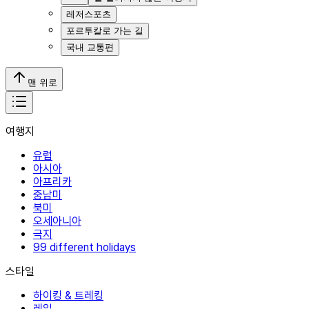
레저스포츠
포르투칼로 가는 길
국내 교통편
맨 위로
여행지
유럽
아시아
아프리카
중남미
북미
오세아니아
극지
99 different holidays
스타일
하이킹 & 트레킹
레일