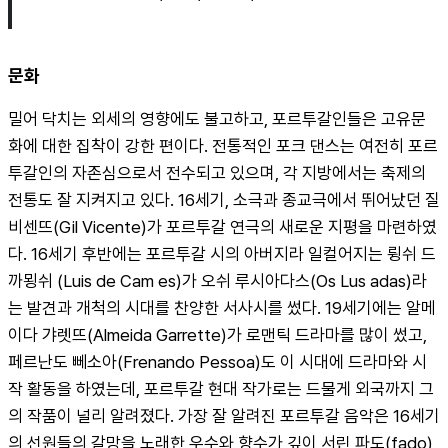
문화
밀어 닥치는 외세의 영향에도 불고하고, 포르투갈인들은 고유문
화에 대한 집착이 강한 편이다. 전통적인 포크 댄스는 여전히 포르
투갈인의 자존심으로서 전수되고 있으며, 각 지방에서는 축제의 
전통도 잘 지켜지고 있다. 16세기, 소극과 종교극에서 뛰어났던 질 
비센뜨(Gil Vicente)가 포르투갈 연극의 새로운 지평을 마련하였
다. 16세기 후반에는 포르투갈 시의 아버지라 일컬어지는 륑쉬 드 
까묑쉬 (Luis de Cam es)가 오쉬 루시아다스(Os Lus adas)라
는 발견과 개척의 시대를 찬양한 서사시를 썼다. 19세기에는 알메
이다 갸렛뜨(Almeida Garrette)가 로맨틱 드라마를 많이 썼고,
페르난도 뻬소아(Frenando Pessoa)도 이 시대에 드라마와 시
작 활동을 하였는데, 포르투갈 현대 작가로는 드물게 외국까지 그
의 작품이 널리 알려졌다. 가장 잘 알려진 포르투갈 음악은 16세기
의 선원들의 갈망을 노래한 우수와 향수가 깊이 서린 파도(fado)