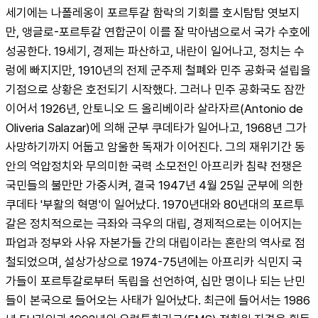
세기에는 나폴레옹이 포르투갈 함락의 기회를 호시탐탐 엿보지
만, 앵글로-포르투갈 연합군이 이를 잘 막아냄으로서 국가 수호에 
성공한다. 19세기, 경제는 파산하고, 내란이 일어나고, 정치는 수
렁에 빠지지만, 1910년의 전제 군주제 철폐와 민주 공화국 설립을 
기점으로 상황은 호전되기 시작했다. 그러나 민주 공화국도 잠깐
이어서 1926년, 안토니오 드 올리베이라 살라자르(Antonio de 
Oliveria Salazar)에 의해 군부 쿠데타가 일어나고, 1968년 그가 
사망하기까지 어둡고 암울한 독재가 이어진다. 그의 재위기간 동
안의 억압정치와 무의미한 국력 소모전인 아프리카 침략 전쟁은 
국민들의 불만만 가중시켜, 결국 1947년 4월 25일 군부에 의한 
쿠데타 '부활의 혁명'이 일어났다. 1970년대와 80년대의 포르투
갈은 정치적으로는 극좌와 극우의 대립, 경제적으로는 이어지는 
파업과 정부와 사유 자본가들 간의 대립이라는 혼란의 역사로 점
철되었으며, 설상가상으로 1974-75년에는 아프리카 식민지 국
가들이 포르투갈로부터 독립을 선언하여, 십만 명이나 되는 난민
들이 본국으로 들어오는 사태가 일어났다. 최근에 들어서는 1986