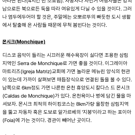
아타면 된다(4시간 반 소요됨). 자동차나 자전거 여행자들은 강의 
남으로든 북으로든 둑을 따라 여유있게 다닐 수 있을 것이다. 그러
나 염두에두어야 할 것은, 주말에는 오뽀르뚜의 빠듯한 도시 생활
에서 탈출해 온 사람들 때문에 무척 붐빈다는 것이다.
몬시크(Monchique)
디스코 음악이 들리는 시끄러운 해수욕장이 싫다면 조용한 삼림
지역인 Serra de Monchique로 가면 좋을 것이다. 이그레이아 
마트리즈(Igreja Matriz)교회에 가면 놀라운 메뉴린 양식의 현관
이 있는데 가까이 살펴보면 매듭장식으로 연결된 돌을 볼 수 있다. 
남쪽으로 6km정도 가면 나른한 온천 휴양도시 칼다스 드 몬시크
(Caldas de Monchique)가 있다. 온천욕이나 병에 담긴 물을 마
셔보자. 몬시크 최적의 하이킹코스는 8km가량 울창한 삼림지역
을 뚫고 자동차 혹은 도보로 알가르베의 '지붕'이라고 하는 포이아
(Foia)에 가는 것이다. 경관이 빼어난 곳이다.