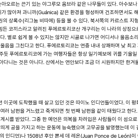
솟아오르는 끈기 있는 야그루모 움브라 같은 나무들이 있다. 아수보나
가 많아져 과니까(Guánica) 같은 환경을 형성하며 건조하면서도 
고원의 상록수(리그눔 비따에) 등을 볼 수 있다. 북서쪽의 카르스트 
 힘든 코끼스라고 알려진 푸에르토리코산 개구리는 이 나라의 상징으로 
다. 별로 쉽게 볼 수 있지는 않지만 시골로 나가면 어디서나 울음소리
울음을 그친다고 한다. 푸에르토리코는 연중 내내 상쾌하며 낮 최고 
보여주듯 푸에르토리코에 가는 여행자들은 항상 일기예보에 귀를 기울일 
아다니는 것은 아니다. 산에서는 연안보다 조금 더 시원하지만 한겨울
이곳에 도착했을 때 살고 있던 것은 따이노 인디언들이었다. 이 평화
여러 남편을 거느렸고 죽게되면 첫 번째 남편을 같이 태웠다고 한다.
 계시를 받았다. 그중 한 예언은 의복을 차려입은 사람들이 이 섬으
띄게 공을 가지고 하는 운동에 능숙했으며 고무공을 발명했는데 이 결
인디언)나 1508년 후안 뽄세 데 레온(Juan Ponce de Le