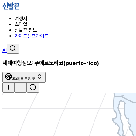
여행지
스타일
신발끈 정보
가이드
셀프가이드
AI
세계여행정보:
푸에르토리코
(
puerto-rico
)
푸에르토리코