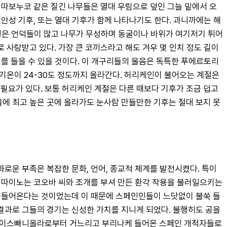
 따보누코 같은 질긴 나무들은 열대 우림으로 덮인 그늘 밑에서 오
해안성 기후, 또는 열대 기후가 함께 나타나기도 한다. 과니까에는 해
지형은 언덕들이 많고 나무가 무성하며 동굴이나 바위가 여기저기 튀어
사랑받고 있다. 가장 큰 코끼스라고 해도 겨우 몇 인치 정도 길이
를 들을 수 있을 것이다. 이 개구리들의 울음은 독특한 푸에르토리
기온이 24-30도 정도까지 올라간다. 허리케인이 불어오는 계절은 
필요가 있다. 보통 허리케인 계절은 다른 때보다 기후가 조금 덥고 
에 최고 높은 곳에 올라가도 눈사람 만들만한 기후는 절대 보지 못
로운 부족은 복잡한 문화, 언어, 종교적 체계를 발전시켰다. 특이
 따이노는 코오바 씨와 조개를 부셔 만든 환각 작용을 불러일으키는 
로 들어온다는 것이었는데 이 때문에 스페인인들이 느닷없이 불쑥 들
과로 그들의 경기는 신성한 가치를 지니게 되었다. 불행히도 공을 
ón)이 이스빠니올라로부터 거느리고 부리나케 들어온 스페인 개척자들로