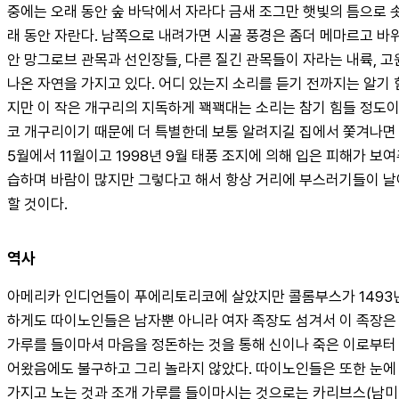
중에는 오래 동안 숲 바닥에서 자라다 금새 조그만 햇빛의 틈으로 
래 동안 자란다. 남쪽으로 내려가면 시골 풍경은 좀더 메마르고 바위
안 망그로브 관목과 선인장들, 다른 질긴 관목들이 자라는 내륙, 
나온 자연을 가지고 있다. 어디 있는지 소리를 듣기 전까지는 알기
지만 이 작은 개구리의 지독하게 꽥꽥대는 소리는 참기 힘들 정도이
코 개구리이기 때문에 더 특별한데 보통 알려지길 집에서 쫓겨나면 
5월에서 11월이고 1998년 9월 태풍 조지에 의해 입은 피해가 
습하며 바람이 많지만 그렇다고 해서 항상 거리에 부스러기들이 날
할 것이다.
역사
아메리카 인디언들이 푸에리토리코에 살았지만 콜롬부스가 1493년 
하게도 따이노인들은 남자뿐 아니라 여자 족장도 섬겨서 이 족장은 
가루를 들이마셔 마음을 정돈하는 것을 통해 신이나 죽은 이로부터
어왔음에도 불구하고 그리 놀라지 않았다. 따이노인들은 또한 눈에 
가지고 노는 것과 조개 가루를 들이마시는 것으로는 카리브스(남미의 