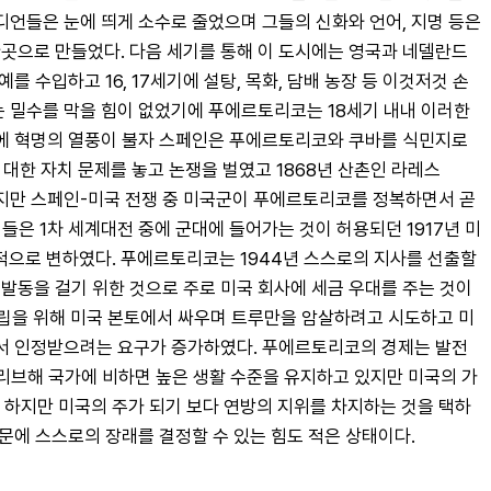
언들은 눈에 띄게 소수로 줄었으며 그들의 신화와 언어, 지명 등은 
곳으로 만들었다. 다음 세기를 통해 이 도시에는 영국과 네델란드
수입하고 16, 17세기에 설탕, 목화, 담배 농장 등 이것저것 손
 밀수를 막을 힘이 없었기에 푸에르토리코는 18세기 내내 이러한 
에 혁명의 열풍이 불자 스페인은 푸에르토리코와 쿠바를 식민지로 
대한 자치 문제를 놓고 논쟁을 벌였고 1868년 산촌인 라레스
년이지만 스페인-미국 전쟁 중 미국군이 푸에르토리코를 정복하면서 곧 
은 1차 세계대전 중에 군대에 들어가는 것이 허용되던 1917년 미
으로 변하였다. 푸에르토리코는 1944년 스스로의 지사를 선출할 
제에 발동을 걸기 위한 것으로 주로 미국 회사에 세금 우대를 주는 것이
독립을 위해 미국 본토에서 싸우며 트루만을 암살하려고 시도하고 미 
로서 인정받으려는 요구가 증가하였다. 푸에르토리코의 경제는 발전
리브해 국가에 비하면 높은 생활 수준을 유지하고 있지만 미국의 가
 하지만 미국의 주가 되기 보다 연방의 지위를 차지하는 것을 택하
문에 스스로의 장래를 결정할 수 있는 힘도 적은 상태이다.