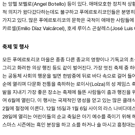
는 앙헬 보뗄로(Angel Botello) 등이 있다. 애매모호한 정
적 의지가 왔다갔다하는데도 불구하고 푸에르토리코인들은 분명히 
가지고 있다. 많은 푸에르토리코의 문학은 국적이 애매한 사람들에 의해 
카르셀(Emilio Díaz Valcárcel), 호세 루이스 곤살레스(J
축제 및 행사
모든 푸에르토리코 마을은 종종 다른 종교의 영향이나 기독교의 초상, 
그리고 화려한 의상 행진 등도 같이 벌어진다. 가장 멋진 축제 중
는 공동체 사회의 행운을 빌면 한밤중에 뒤로 바다 속으로 걸어 들어가는 것
순에 열리며 다문화 전통을 축하하는 로이사(Loíza)의 성 제임스
발을 지내기 가장 좋은 장소는 축제에 들뜬 사람들이 춤과 행진을 
여 6월에 열린다. 이 행사는 국제적인 명성을 얻고 있는 많은 클
2월에 절정에 이른다. 12월 15일과 1월 6일 사이의 라스 나비다데스
28일에 열리는 어린이들의 순교 축일은 아기 예수를 죽이기 위해
스마스 시즌에는 흑인 분장을 하고 쇼를 하거나 술 마시고 흥청대는