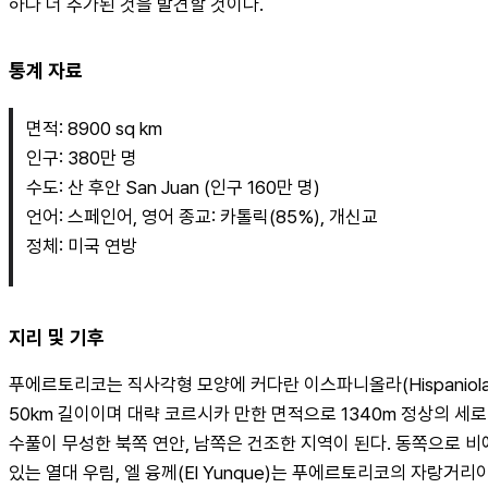
하나 더 추가된 것을 발견할 것이다.
통계 자료
면적: 8900 sq km
인구: 380만 명
수도: 산 후안 San Juan (인구 160만 명)
언어: 스페인어, 영어 종교: 카톨릭(85%), 개신교
정체: 미국 연방
지리 및 기후
푸에르토리코는 직사각형 모양에 커다란 이스파니올라(Hispaniol
50km 길이이며 대략 코르시카 만한 면적으로 1340m 정상의 세로 라 뿐
수풀이 무성한 북쪽 연안, 남쪽은 건조한 지역이 된다. 동쪽으로 비에
있는 열대 우림, 엘 융께(El Yunque)는 푸에르토리코의 자랑거리