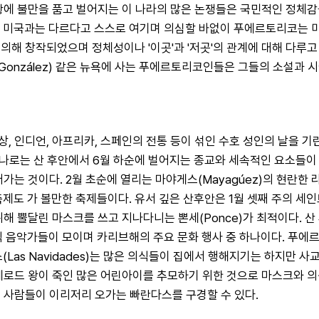
치적 상황에 불만을 품고 벌어지는 이 나라의 많은 논쟁들은 국민적인 정
미국과는 다르다고 스스로 여기며 의심할 바없이 푸에르토리코는 미국
창작되었으며 정체성이나 '이곳'과 '저곳'의 관계에 대해 다루고 있다.
osé Luis González) 같은 뉴욕에 사는 푸에르토리코인들은 그들의 
인디언, 아프리카, 스페인의 전통 등이 섞인 수호 성인의 날을 기린다.
 하나로는 산 후안에서 6월 하순에 벌어지는 종교와 세속적인 요소들이
이다. 2월 초순에 열리는 마야게스(Mayagúez)의 현란한 라 비르헨 데
 축제도 가 볼만한 축제들이다. 유서 깊은 산후안은 1월 셋째 주의 세
위해 뿔달린 마스크를 쓰고 지나다니는 뽄세(Ponce)가 최적이다.
래식 음악가들이 모이며 카리브해의 주요 문화 행사 중 하나이다. 푸에
(Las Navidades)는 많은 의식들이 집에서 행해지기는 하지만 사교나
 헤로드 왕이 죽인 많은 어린아이를 추모하기 위한 것으로 마스크와 
 사람들이 이리저리 오가는 빠란다스를 구경할 수 있다.