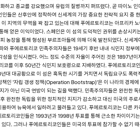
화하고 종교를 강요했으며 유럽의 질병까지 퍼뜨렸다. 곧 따이노 인디
인들은 산후안에 정착하여 신세계의 가장 중요한 전략적 요지 중 한
이 지역의 무역을 꽉 잡고 있는데 대해 푸에르토리코는 아프리카 노예를 
해 얻은 이익이었다. 스페인은 이 섬의 도덕적인 권위를 손상시키는
커피 농장을 통해 형성된 부르조아들에 의해 더욱 발전되었다. 신세계
와 푸에르토리코 민족주의자들은 19세기 후반 내내 식민지 정부에 
 심각성을 인식시켰다. 어느 정도 수준의 자율이 주어진 것은 1897
코를 이후 50년간 식민지 보호령으로 지배하였다. 푸에르토리코인들
0년대 대공황으로 이 섬은 혹독한 시기를 거치면서 독립요구도 폭력적
 '자립 갱생 정책(Operation Bootstrap)'은 이 나라의 경
민지가 아닌 미국 연방이 되는 길을 택했다. 민족주의자들은 완전한 
이후 완전한 독립을 위한 정치적인 지지가 감소하고 대신 미국의 주
이용하여 뉴욕에서 일하려고 몰려들고 있다. 푸에르토리코는 다른 카
에르토리코인들은 1993년과 1998년 투표를 통해 근소한 차이이기는
 있다. 그러나 푸에르토리코인들은 미국의 투표에 참가할 수 없기 때