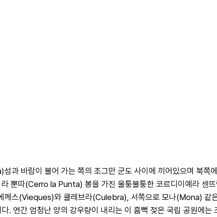
a)섬과 바람이 불어 가는 쪽의 조그만 군도 사이에 끼어있으며 북쪽에는
따(Cerro la Punta) 봉을 가진 울퉁불퉁한 코르디이예라 센뜨랄(Co
께스(Vieques)와 쿨레브라(Culebra), 서쪽으로 모나(Mona
이다. 연간 엄청난 양의 강우량이 내리는 이 흠뻑 젖은 국립 공원에는 조