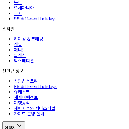
북미
오세아니아
극지
99 different holidays
스타일
하이킹 & 트레킹
레일
애니멀
클래식
익스페디션
신발끈 정보
신발끈스토리
99 different holidays
슈캐스트
세계여행정보
여행공식
체력지수와 서비스레벨
가이드 운영 안내
여행지