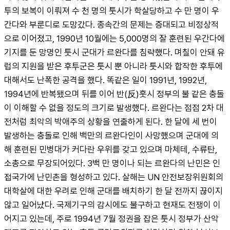
투의 보복이 이뤄져 수 천 명의 툿시가 학살당하고 수 만 명이 우
간다와 부룬디로 도망갔다. 종속간의 문제는 증대되고 비정상적
으로 이어졌고, 1990년 10월에는 5,000명의 잘 훈련된 우간다에 
기지를 둔 망명인 툿시 군대가 르완다를 침략했다. 며칠이 안돼 유
럽의 지원을 받은 후투군은 툿시 뿐 아니라 툿시와 합작한 후투에 
대해서도 난폭한 공격을 했다. 똑같은 일이 1991년, 1992년, 
1994년에 반복됐으며 뒤를 이어 반(反)훗시 정부의 불 같은 충돌
이 이해할 수 없을 정도의 크기로 발생했다. 르완다는 점점 2차 대
전처럼 최악의 박애주의 상황을 연출하게 된다. 한 달에 세 번이 
발생하는 충돌로 인해 백만의 르완다인이 사망했으며 군대에 의
해 훈련된 민병대가 커다란 우위를 갖고 있으며 마체테, 수류탄, 
소총으로 무장되어있다. 3백 만 명이나 되는 르완다의 난민은 인
접국가에 난민촌을 형성하고 있다. 살해는 UN 안전보장위원회의 
대학살에 대한 우려로 인해 군대를 배치하기 한 달 전까지 끊이지 
않고 일어났다. 국제기구의 감시에도 불구하고 현재도 전쟁이 이
어지고 있는데, 주로 1994년 7월 정권을 잡은 툿시 정부가 산악 