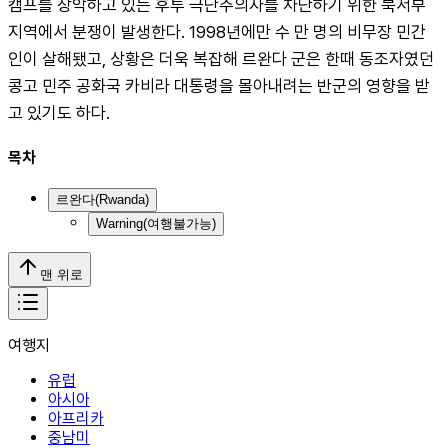
캠프를 장악하고 있는 후투 극단주의자를 차단하기 위한 북서부 
지역에서 분쟁이 발생한다. 1998년에만 수 만 명의 비무장 민간
인이 살해됐고, 상황은 더욱 복잡해 르완다 군은 한때 동조자였던 
콩고 민주 공화국 카비라 대통령을 몰아내려는 반군의 영향을 받
고 있기도 하다.
목차
르완다(Rwanda)
Warning(여행불가능)
맨 위로
여행지
유럽
아시아
아프리카
중남미