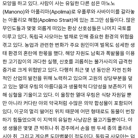
모양을 하고 있다. 사람이 사는 유일한 다른 섬은 마노노
(Manono)와 아폴리마(Apolima)로 우폴루와 사바이이를 갈라놓
는 아폴리모 해협(Apolimo Strait)에 있는 조그만 섬들이다. 많은 
무인도들과 몇몇 외롭게 떠있는 환상 산호섬들은 나머지 국토를 
이루고 있다. 독립국 사모아는 벌채로 인해 중요한 환경의 위협을 
겪고 있다. 농업과 관련한 변화가 주요 원인이며 벌목도 섬세한 생
태 환경의 혼란에 한몫을 했다. 해양 자원도 남획과 폭발물을 이용
한 고기잡이의 과다한 실행, 산호를 괴롭히는 불가사리의 급격한 
증가로 크게 위협받고 있다. 다행히 최근 몇 년 동안은 자연 친화
적인 산업의 발전을 위해 노력하고 있으며 고원의 상당부분을 덮
고 있는 열대 우림의 아름다움과 생물학적 다양성을 보존하기 위
해 심혈을 기울이고 있다. 이 울창한 열대 우림은 식량 자원일 뿐
만 아니라 커다란 야외 약국처럼 수많은 의약 합성물이 포함되어 
있다. 이곳의 멀리 떨어진 위치 때문에 어떤 형태로도 동물이 번창
하기 힘들었으며 이 지역의 유일한 사냥감은 물고기들뿐이다. 야
생 생물은 몇몇 큰 박쥐나 쥐 경주에서 손을 뗀 두세 종의 폴리네
시아 쥐, 그리고 게으른 도마뱀붙이 정도이다. 독립국 사모아는 덥