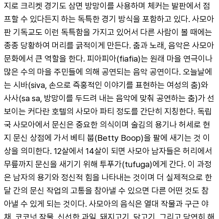
지로 크리켓 경기도 삼면 방망이를 사용하며 체커는 발판에서 점
프할 수 있다든지 하는 독특한 경기 방식을 포함하고 있다. 사모아 
판 기독교도 이런 독특함을 가지고 있어서 다른 사람이 볼 때에는 
종종 당황하여 머리를 긁적이게 만든다. 춤과 노래, 음악은 사모아 
문화에서 큰 역할을 한다. 피아피아(fiafia)는 원래 마을 연극이나 
많은 수의 마을 주민들에 의해 공연되는 음악 공연이다. 오늘날에
는 시바(siva, 손으로 즉홍적인 이야기를 표현하는 여성의 춤)와 
사사(sa sa, 방망이를 두드려 내는 음악에 맞춰 공연하는 춤)가 선
보이는 커다란 호텔의 사모아 파티 정도를 간단히 지칭한다. 독립
국 사모아에서 문신은 중요한 의식이며 술김의 용기나 허세로 현
지 문신 상점에 가서 베티 붑(Betty Boop)을 팔에 새기는 것 이
상을 의미한다. 12살에서 14살이 되면 사모아 남자들은 허리에서 
무릎까지 문신을 새기기 위해 투푸가(tufuga)에게 간다. 이 과정
은 남자의 용기와 정신적 힘을 나타내는 것이며 더 실제적으로 한
달 간의 문신 작업의 고통을 참아낼 수 있으면 다른 어떤 것도 참
아낼 수 있게 되는 것이다. 사모아의 음식은 열대 작물과 구근 야
채, 코코넛 작물, 신선한 과일, 돼지고기, 닭고기, 그리고 당연히 해