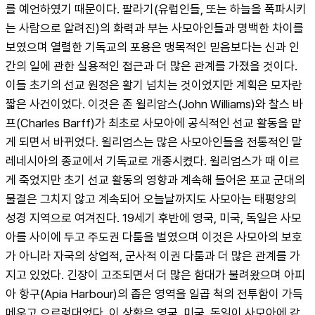
를 예언하였기 때문이다. 팔라기(유럽인들, 또는 하늘을 폭파시키
는 사람으로 알려진)의 화력과 부는 사모아인들과 명백한 차이를 
보였으며 열렬한 기독교의 포용은 맹목적인 믿음보다는 신과 인
간의 일에 관한 실용적인 접근과 더 많은 관계를 가졌을 것이다. 
이들 초기의 선교 원정은 활기 넘치는 것이었지만 계획은 모자란 
짧은 사건이었다. 이것은 존 윌리암스(John Williams)와 찰스 바
프(Charles Barff)가 최초로 사모아에 공식적인 선교 활동을 맡
게 되면서 바뀌었다. 윌리엄스는 많은 사모아인들을 전통적인 말
레네시아의 종교에서 기독교로 개종시켰다. 윌리엄스가 때 이르
게 죽었지만 초기 선교 활동의 영향과 계속해 들어온 포교 군대의 
물결은 그치지 않고 계속되어 오늘날까지도 사모아는 태평양의 
성경 지역으로 여겨진다. 19세기 후반에 영국, 미국, 독일은 사모
아를 사이에 두고 주도권 다툼을 벌였으며 이것은 사모아의 보호
가 아니라 자국의 상업적, 군사적 이권 다툼과 더 많은 관계를 가
지고 있었다. 긴장이 고조되면서 더 많은 함대가 불려왔으며 아피
아 항구(Apia Harbour)의 좁은 영역을 일곱 척의 전투함이 가득 
메우고 으르렁대었다. 이 상황은 영국, 미국, 독일이 사모아에 같