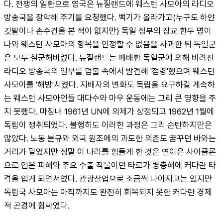
다. 전쟁의 일환으로 영국은 뉴질랜드에 웨스턴 사모아의 라디오 
방송국을 장악해 주기를 요청했다. 백기가 올라가고(누구도 하얀 
깃발이나 손수건을 본 적이 없지만) 독일 정부의 장교 한두 명이 
나와 웨스턴 사모아의 항복을 인정할 수 없음을 사과한 뒤 독일군
은 모두 철군해버렸다. 뉴질랜드는 패배한 독일군에 의해 버려진 
라디오 방송국의 일부를 덤불 속에서 발견해 '점령'했으며 웨스턴 
사모아를 '해방'시켰다. 지배자의 변화도 독립을 요구하길 계속하
는 웨스턴 사모아인들 대다수와 마우 운동에는 그리 큰 영향을 주
지 못했다. 마침내 1961년 UN에 의제가 상정되고 1962년 1월에 
독립이 쟁취되었다. 불행히도 이러한 과정은 그리 순탄하지만은 
않았다. 노동 분규와 외국 원조에의 과도한 의존도 꿈꾸던 바와는 
거리가 멀었지만 정말 이 나라를 힘들게 한 것은 연이은 사이클론
으로 입은 피해와 주요 수출 작물이던 타로가 병충해에 커다란 타
격을 입게 되면서였다. 관광산업으로 조금씩 나아지고는 있지만 
독립국 사모아는 아직까지도 완전히 회복되지 못한 커다란 경제
적 곤경에 휩싸였다.