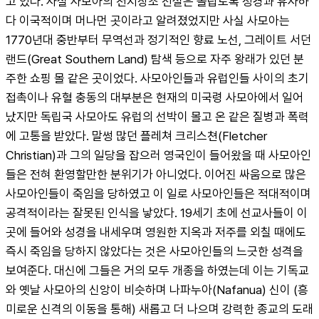
고 있다. 사실 사모아의 천지창조 전설은 놀랍도록 성경과 유사하
다 이국적이며 머나먼 곳이라고 알려졌었지만 사실 사모아는 
1770년대 중반부터 무역선과 정기적인 향료 노선, 그레이트 서던 
랜드(Great Southern Land) 탐색 등으로 자주 왕래가 있던 분
주한 쇼핑 몰 같은 곳이었다. 사모아인들과 유럽인들 사이의 초기 
접촉이나 유혈 충동의 대부분은 현재의 미국령 사모아에서 일어
났지만 독립국 사모아도 유럽의 선박이 몰고 온 같은 질병과 폭력
에 고통을 받았다. 말썽 많던 플레쳐 크리스쳔(Fletcher 
Christian)과 그의 일당을 잡으러 영국인이 들어왔을 때 사모아인
들은 전혀 환영할만한 분위기가 아니었다. 이어진 싸움으로 많은 
사모아인들이 죽임을 당하였고 이 일로 사모아인들은 적대적이며 
공격적이라는 잘못된 인식을 낳았다. 19세기 초에 선교사들이 이
곳에 들어와 성경을 내세우며 영원한 지옥과 저주를 외칠 때에도 
즉시 죽임을 당하지 않았다는 것은 사모아인들의 느긋한 성격을 
보여준다. 대신에 그들은 거의 모두 개종을 하였는데 이는 기독교
와 옛날 사모아의 신앙이 비슷하며 나파누아(Nafanua) 신이 (흥
미로운 신격의 이동을 통해) 새롭고 더 나으며 강력한 종교의 도래