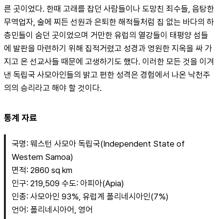
른 곳이었다. 한때 고래를 잡던 사람들이나 도망친 죄수들, 음탕한 
무역업자, 술에 찌든 선원과 은퇴한 해적들처럼 집 없는 바다의 하
층민들이 숨던 곳이었으며 거만한 유럽의 열강들이 태평양 섬들
에 발판을 마련하기 위해 집적거렸고 성경과 영원한 지옥을 싸 가
지고 온 선교사들 때문에 고생하기도 했다. 이러한 모든 것을 이겨
낸 독립국 사모아인들의 밝고 편한 성격은 경험에서 나온 낙천주
의의 승리라고 해야 할 것이다.
통계 자료
국명: 웨스턴 사모아 독립국(Independent State of 
Western Samoa)
면적: 2860 sq km
인구: 219,509 수도: 아피아(Apia)
인종: 사모아인 93%, 유럽계 폴리네시아인(7%)
언어: 폴리네시아어, 영어