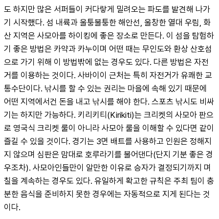
도 하지만 많은 서퍼들이 커다랗게 밀려오는 파도를 발견해 나가
기 시작했다. 섬 내륙과 울퉁불퉁한 해안선, 울창한 열대 우림, 화
산 지역은 사모아를 하이킹에 좋은 장소로 만든다. 이 섬을 탐험하
기 좋은 방법은 카약과 카누이며 어떤 때는 무인도와 환상 산호섬
으로 가기 위해 이 방법밖에 없는 경우도 있다. 다른 방법은 자전
거를 이용하는 것이다. 사바이이 근처는 특히 자전거가 유쾌한 교
통수단이다. 낚시를 할 수 있는 권리는 마을에 속해 있기 때문에 
어떤 지역에서건 돈을 내고 낚시를 해야 한다. 스포츠 낚시도 비싸
기는 하지만 가능하다. 키리키티(Kirikiti)는 크리켓의 사모아 판으
로 영국식 크리켓 룰이 아니라 사모아 룰을 이해할 수 있다면 같이 
즐길 수 있을 것이다. 경기는 3면 배트를 사용하고 인원은 정해지
지 않으며 심판은 맘대로 호루라기를 불어댄다(단지 기분 좋은 경
우조차). 사모아인들만이 알만한 이유로 승자가 결정되기까지 며
칠을 계속하는 경우도 있다. 유일하게 확고한 규칙은 주최 팀이 충
분한 음식을 준비하지 못한 경우에는 자동적으로 지게 된다는 것
이다.