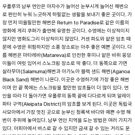
우폴루의 남부 연안은 야자수가 늘어선 눈부시게 늘어선 해변으
로 편안히 누워 느긋하게 하릴없는 생활을 보내기 좋은 곳이다. 가
장 먼저 떠올릴만한 해변은 Return to Paradise로 같은 이름의 
영화에 게리 쿠퍼가 출연해 유명한 곳이다. 수영에는 이상적이지 
않지만 영화도그리 이상적이지 않았다. 거센 파도와 얕은 암초 때
문에 수영은 위험하지만 소풍 장소로는 아주 좋은 예쁜 곳이다. 다
름 해변은 마타레바(Matareva)로 안전한 후미나 얕은 바위 웅덩
이들이 여럿 있어서 스노크링 장소로 딱 좋다. 더 동쪽으로 가면 
살라무마(Salamuma)해변과 아가노아 블랙 샌드 해변(Aganoa 
Black Sand) 해변이 나온다. 이곳은 수영하기에 가장 좋은 해변
이며 만 끝 쪽에는 스노크링을 할만한 암초들이 더 많이 있다. 연
안을 따라 더 돌아가면 우폴루의 동쪽 끝에 다다르게 되며 알레이
파타 구역(Aleipata District)의 암초를 보게 된다. 이곳은 독립국 
사모아에서 가장 멋진 곳으로 눈부신 청록색 바다와 예쁜 수영 해
변이 주위에 놓여있다. 남부 연안 지역을 도는 방법은 여러 가지가 
있다. 아피아에서 버스로 갈 수 있지만 금새 갈 수 있는 거리도 운