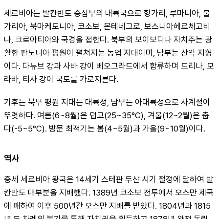
세르비아는 발칸반도 중심부의 내륙국으로 헝가리, 루마니아, 불
가리아, 북마케도니아, 코소보, 몬테네그로, 보스니아헤르체고비
나, 크로아티아와 국경을 접한다. 북부의 보이보디나 자치주는 광
활한 판노니아 평원이 펼쳐지는 농업 지대이며, 남부는 산악 지형
이다. 다뉴브 강과 사바 강이 베오그라드에서 합류하며 드리나, 모
라바, 티사 강이 국토를 가로지른다.
기후는 북부 평원 지대는 대륙성, 남부는 아대륙성으로 사계절이 
뚜렷하다. 여름(6~8월)은 덥고(25~35°C), 겨울(12~2월)은 춥
다(-5~5°C). 방문 최적기는 봄(4~5월)과 가을(9~10월)이다.
역사
중세 세르비아 왕국은 14세기 스테판 두샨 시기 절정에 달하여 발
칸반도 대부분을 지배했다. 1389년 코소보 전투에서 오스만 제국
에 패하여 이후 500년간 오스만 지배를 받았다. 1804년과 1815
년 두 차례의 봉기를 통해 자치권을 획득하고 1878년 완전 독립