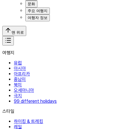
문화
주요 여행지
여행자 정보
맨 위로
여행지
유럽
아시아
아프리카
중남미
북미
오세아니아
극지
99 different holidays
스타일
하이킹 & 트레킹
레일