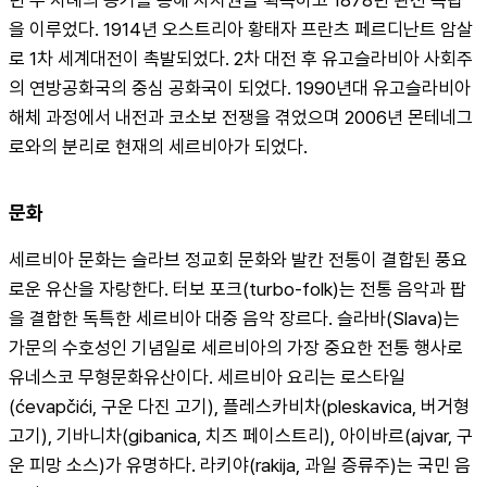
을 이루었다. 1914년 오스트리아 황태자 프란츠 페르디난트 암살
로 1차 세계대전이 촉발되었다. 2차 대전 후 유고슬라비아 사회주
의 연방공화국의 중심 공화국이 되었다. 1990년대 유고슬라비아 
해체 과정에서 내전과 코소보 전쟁을 겪었으며 2006년 몬테네그
로와의 분리로 현재의 세르비아가 되었다.
문화
세르비아 문화는 슬라브 정교회 문화와 발칸 전통이 결합된 풍요
로운 유산을 자랑한다. 터보 포크(turbo-folk)는 전통 음악과 팝
을 결합한 독특한 세르비아 대중 음악 장르다. 슬라바(Slava)는 
가문의 수호성인 기념일로 세르비아의 가장 중요한 전통 행사로 
유네스코 무형문화유산이다. 세르비아 요리는 로스타일
(ćevapčići, 구운 다진 고기), 플레스카비차(pleskavica, 버거형 
고기), 기바니차(gibanica, 치즈 페이스트리), 아이바르(ajvar, 구
운 피망 소스)가 유명하다. 라키야(rakija, 과일 증류주)는 국민 음