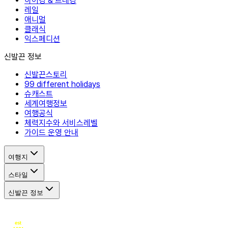
하이킹 & 트레킹
레일
애니멀
클래식
익스페디션
신발끈 정보
신발끈스토리
99 different holidays
슈캐스트
세계여행정보
여행공식
체력지수와 서비스레벨
가이드 운영 안내
여행지
스타일
신발끈 정보