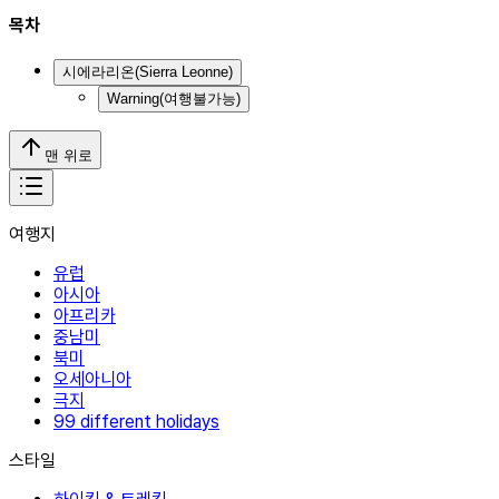
목차
시에라리온(Sierra Leonne)
Warning(여행불가능)
맨 위로
여행지
유럽
아시아
아프리카
중남미
북미
오세아니아
극지
99 different holidays
스타일