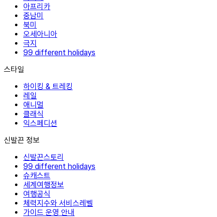
아프리카
중남미
북미
오세아니아
극지
99 different holidays
스타일
하이킹 & 트레킹
레일
애니멀
클래식
익스페디션
신발끈 정보
신발끈스토리
99 different holidays
슈캐스트
세계여행정보
여행공식
체력지수와 서비스레벨
가이드 운영 안내