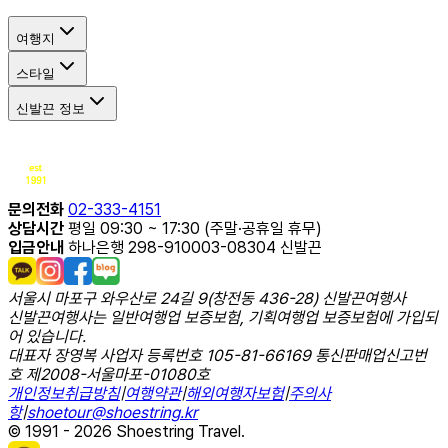
여행지
스타일
신발끈 정보
문의전화
02-333-4151
상담시간
평일 09:30 ~ 17:30 (주말·공휴일 휴무)
입금안내
하나은행 298-910003-08304 신발끈
서울시 마포구 와우산로 24길 9(창전동 436-28) 신발끈여행사
신발끈여행사는 일반여행업 보증보험, 기획여행업 보증보험에 가입되
어 있습니다.
대표자 장영복 사업자 등록번호 105-81-66169 통신판매업신고번
호 제2008-서울마포-01080호
개인정보취급방침
|
여행약관
|
해외여행자보험
|
주의사
항
|
shoetour@shoestring.kr
© 1991 - 2026 Shoestring Travel.