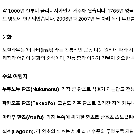
약 1,000년 전부터 폴리네시아인이 거주해 왔습니다. 1765년 영
드 영토에 편입되었습니다. 2006년과 2007년 두 차례 독립 투
문화
토켈라우는 '이나티(Inati)'라는 전통적인 공동 나눔 원칙에 따라 
제작과 어업이 문화의 중심이며, 전통 춤과 이야기 전달이 중요한 
주요 여행지
누쿠노누 환초(Nukunonu)
: 가장 큰 환초로 석호가 아름답고 전통
파카오포 환초(Fakaofo)
: 고밀도 거주 환초로 활기찬 지역 커뮤니
아타푸 환초(Atafu)
: 가장 북쪽에 위치한 환초로 산호초 스노클링
석호(Lagoon)
: 각 환초의 석호는 세계 최고 수준의 투명도를 자