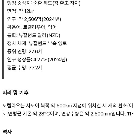
행정 중심지: 순환 제도(각 환초 자치)
면적: 약 12㎢
인구: 약 2,506명(2024년)
공용어: 토켈라우어, 영어
통화: 뉴질랜드 달러(NZD)
정치 체제: 뉴질랜드 부속 영토
중위 연령: 27.6세
인구 성장률: 4.27%(2024년)
평균 수명: 77.2세
지리 및 기후
토켈라우는 사모아 북쪽 약 500km 지점에 위치한 세 개의 환초(
로 연평균 기온 약 28°C이며, 연강수량은 약 2,500mm입니다. 
역사