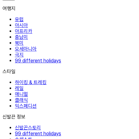
여행지
유럽
아시아
아프리카
중남미
북미
오세아니아
극지
99 different holidays
스타일
하이킹 & 트레킹
레일
애니멀
클래식
익스페디션
신발끈 정보
신발끈스토리
99 different holidays