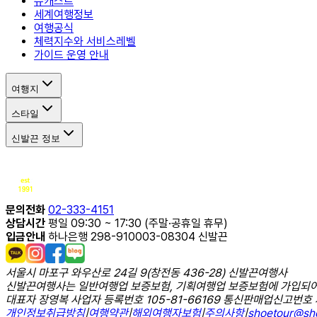
슈캐스트
세계여행정보
여행공식
체력지수와 서비스레벨
가이드 운영 안내
여행지
스타일
신발끈 정보
문의전화
02-333-4151
상담시간
평일 09:30 ~ 17:30 (주말·공휴일 휴무)
입금안내
하나은행 298-910003-08304 신발끈
서울시 마포구 와우산로 24길 9(창전동 436-28) 신발끈여행사
신발끈여행사는 일반여행업 보증보험, 기획여행업 보증보험에 가입되어
대표자 장영복 사업자 등록번호 105-81-66169 통신판매업신고번호 
개인정보취급방침
|
여행약관
|
해외여행자보험
|
주의사항
|
shoetour@sho