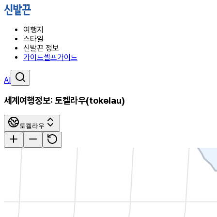
여행지
스타일
신발끈 정보
가이드
셀프가이드
AI
세계여행정보:
토켈라우
(
tokelau
)
토켈라우