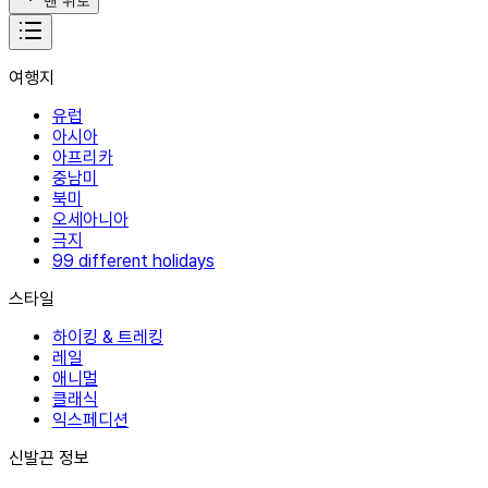
맨 위로
여행지
유럽
아시아
아프리카
중남미
북미
오세아니아
극지
99 different holidays
스타일
하이킹 & 트레킹
레일
애니멀
클래식
익스페디션
신발끈 정보