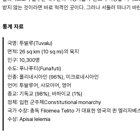
받지 않는 것이라면 바로 적격인 곳이다. 그러나 서둘러 떠나기 바
통계 자료
국명: 투발루(Tuvalu)
면적: 26 sq km (10 sq mi)의 육지
인구: 10,300명
수도: 푸나푸티(Funafuti)
인종: 폴리네시아인 (96%), 미크로네시아인
언어: 투발루어, 사모아어, 영어
종교: 기독교 (98%), 바하이교 (1%)
정체: 입헌 군주제Constitutional monarchy
국가 수장: 총독 Filoimea Telito 가 대표한 영국의 퀸 엘리자베
수상: Apisai lelemia