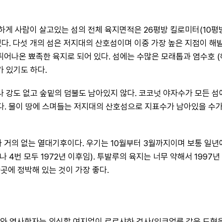
 사람이 살고있는 섬의 전체 육지면적은 26평방 킬로미터(10평방마일
. 다섯 개의 섬은 저지대의 산호섬이며 이중 가장 높은 지점이 해발 4
어나온 뾰족한 육지로 되어 있다. 섬에는 수많은 모래톱과 염수호 (
 있기도 하다.
강도 없고 숲밑의 덤불도 남아있지 않다. 코코넛 야자수가 모든 섬에서
있다. 물이 땅에 스며들는 저지대의 산호섬으로 지표수가 남아있을 수
 거의 없는 열대기후이다. 우기는 10월부터 3월까지이며 보통 일년에 
 4번 모두 1972년 이후임). 투발루의 육지는 너무 약해서 1997
곳에 정박해 있는 것이 가장 좋다.
 역사학자는 의심할 여지없이 로르샤하 검사(잉크얼룩 같은 도형을