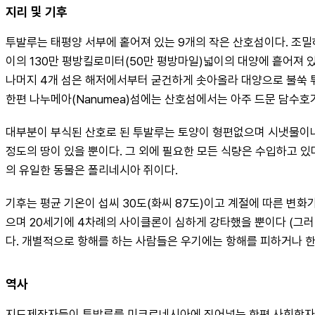
지리 및 기후
투발루는 태평양 서부에 홑어져 있는 9개의 작은 산호섬이다. 조밀하게
이의 130만 평방킬로미터(50만 평방마일)넓이의 대양에 흩어져 있다
나머지 4개 섬은 해저에서부터 굳건하게 솟아올라 대양으로 불쑥 튀
한편 나누메아(Nanumea)섬에는 산호섬에서는 아주 드문 담수호가
대부분이 부식된 산호로 된 투발루는 토양이 형편없으며 시냇물이나 
정도의 땅이 있을 뿐이다. 그 외에 필요한 모든 식량은 수입하고 
의 유일한 동물은 폴리네시아 쥐이다.
기후는 평균 기온이 섭씨 30도(화씨 87도)이고 계절에 따른 변화가
으며 20세기에 4차례의 사이클론이 심하게 강타했을 뿐이다 (그러나
다. 개별적으로 항해를 하는 사람들은 우기에는 항해를 피하거나 한
역사
지도제작자들이 투발루를 미크로네시아에 집어넣는 한편 사회학자와