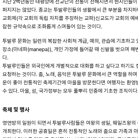
지난 2백년동안 태평양에 선교단의 전통이 전해지면서 현지인들이 
퍼지지는 않았다. 종교는 투발루인들의 생활에서 큰 부분을 차지하며
교회제(각 교회의 독립 자치를 주장하는 교파)신교도가 교회의 예
잡한 규약속으로 조화롭게 스며들어 있는 것이다.
투발루 문화는 일련의 복잡한 사회적 계급, 예의, 관습에 기초하고 
장소(마네파(manepa)), 개인 가정에 들어갈 때 신발을 벗으며
다.
투발루인들은 외국인에게 개별적으로 대화를 하고 싶다고 하기도 한다
요청하는 것이다. 춤, 노래, 음악은 투발루 문화에서 큰 역할을 하며 특히
운이 좋아 전통적인 축제기간에 마을을 방문한다면 여행자는 환영받
수 있다. 마을, 섬, 국가정부는 모두 풀뿌리 민중에 기초한 조직이
축제 및 행사
영연방의 일원이 되면서 투발루사람들은 여왕의 생일, 웨일즈왕의 
개최한다. 이러한 공휴일은 흔히 전통적인 노래와 춤으로 가족과 마