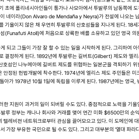
4세기 초에 폴리네시아인들이 통가나 사모아에서 투발루의 남동쪽에 도착
네이라(Don Alvaro de Mendaña y Neyra)가 전설에 나오는
기울이지 않은 채 우연히 투발루의 산호섬들을 지나게 된다. 18세기
nafuti Atoll)에 처음으로 상륙한 배를 소유하고 있던 영국 의원의 
게 되고 그들이 가장 잘 할 수 있는 일을 시작하게 된다. 그리하여 
정하게 된다. 1892년에 투발루는 길버트(Gilbert) 제도와 엘
 산호섬인 나누메아에 길버트 제도를 위협하는 일본군을 격퇴하기 위한
들은 안정된 헌법개발에 착수한다. 1974년에 엘리스 제도 주민들은 
되돌아가 1978년 10월 1일에 독립을 이루게 된다. 1987년에는 영
러한 지원이 과거의 일이 되버릴 수도 있다. 중점적으로 노력을 기울
투발루 정부는 캐나나 회사와 거래를 맺어 연간 미화 $6500만의 순익
세계의 텔레비젼 네트워크로부터 관심을 끌어모으고 있다. 이 도메인에
서 가장 부유한 국민으로 될 수도 있다. 그리고 대부분의 '열대 파라