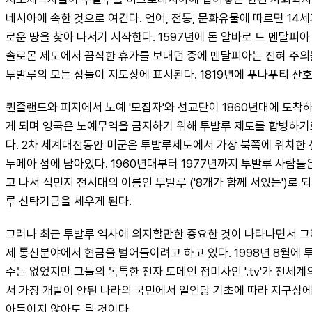
네시아에 속한 것으로 여긴다. 언어, 전통, 문화유물에 따르면 1
로운 땅을 찾아 나서기 시작한다. 1597년에 돈 알바로 드 멘달피아 이 
솔로몬 제도에서 끔직한 휴가를 보내던 중에 멘달피아는 전혀 주의를 
투발루의 모든 섬들이 지도상에 표시된다. 1819년에 푸나푸티 산호섬(Fu
퀸즐랜드와 피지에서 노예 '모집자'와 선교단이 1860년대에 도착하
게 되며 영국은 노예무역을 금지하기 위해 투발루 제도를 합병하기로 결
다. 2차 세계대전동안 미군은 투발루제도에서 가장 북쪽에 위치한
누메아 섬에 남아있다. 1960년대부터 1977년까지 투발루 사람
고 나서 식민지 전시대의 이름인 투발루 ('8개가 함께 서있는')로 
루 신탁기금을 세우게 된다.
그러나 최근 투발루 역사에 의지할만한 중요한 것이 나타나면서 그
제 통신분야에서 현금을 벌어들이려고 하고 있다. 1998년 8월에 
수는 없었지만 그들의 독특한 전자 도메인 접미사인 '.tv'가 전
서 가장 개발이 안된 나라의 국민에서 일인당 기초에 따라 지구상에
아들이지 않아도 될 것이다.