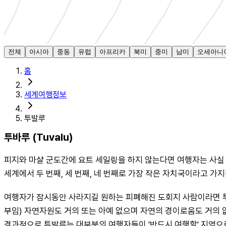
전체
아시아
중동
유럽
아프리카
북미
중미
남미
오세아니
홈
세계여행정보
투발루
투바루 (Tuvalu)
피지와 마샬 군도간에 요트 세일링을 하지 않는다면 여행자는 사실 투발루
세계에서 두 번째, 세 번째, 네 번째로 가장 작은 자치국이라고 
여행자가 잠시동안 사라지길 원하는 피폐해진 도회지 사람이라면 투발
부임) 자연자원도 거의 또는 아예 없으며 자연의 경이로움도 거의 
결과적으로 투발루는 대부분의 여행자들이 '반드시 여행할' 지역으로