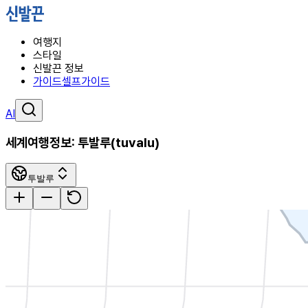
여행지
스타일
신발끈 정보
가이드
셀프가이드
AI
세계여행정보:
투발루
(
tuvalu
)
투발루