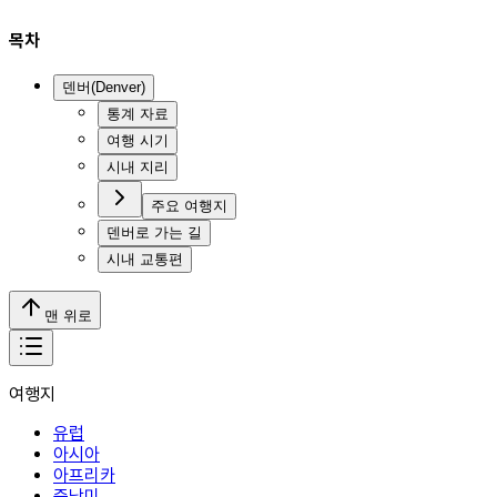
목차
덴버(Denver)
통계 자료
여행 시기
시내 지리
주요 여행지
덴버로 가는 길
시내 교통편
맨 위로
여행지
유럽
아시아
아프리카
중남미