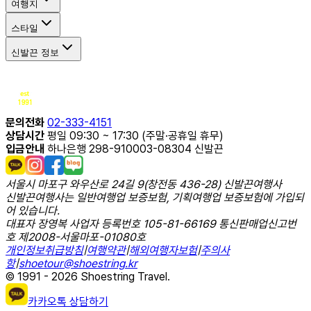
여행지
스타일
신발끈 정보
문의전화
02-333-4151
상담시간
평일 09:30 ~ 17:30 (주말·공휴일 휴무)
입금안내
하나은행 298-910003-08304 신발끈
서울시 마포구 와우산로 24길 9(창전동 436-28) 신발끈여행사
신발끈여행사는 일반여행업 보증보험, 기획여행업 보증보험에 가입되
어 있습니다.
대표자 장영복 사업자 등록번호 105-81-66169 통신판매업신고번
호 제2008-서울마포-01080호
개인정보취급방침
|
여행약관
|
해외여행자보험
|
주의사
항
|
shoetour@shoestring.kr
© 1991 - 2026 Shoestring Travel.
카카오톡 상담하기