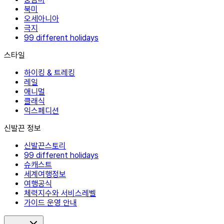
북미
오세아니아
극지
99 different holidays
스타일
하이킹 & 트레킹
레일
애니멀
클래식
익스페디션
신발끈 정보
신발끈스토리
99 different holidays
슈캐스트
세계여행정보
여행공식
체력지수와 서비스레벨
가이드 운영 안내