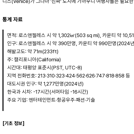
니스(Venice)가 그나마 '진짜' 도시에 가까우니 여행자들은 필요
통계 자료
면적: 로스앤젤레스 시 약 1,302㎢(503 sq mi), 카운티 약 10,518
인구: 로스앤젤레스 시 약 390만명, 카운티 약 990만명(2024년
해발고도: 약 71m(233ft)
주: 캘리포니아(California)
시간대: 태평양 표준시(PST, UTC-8)
지역 전화번호: 213·310·323·424·562·626·747·818·858 등
대도시권 인구: 약 1,277만명(2024년)
한국과 시차: -17시간(서머타임 -16시간)
주요 기업: 엔터테인먼트·항공우주·패션·기술
[기초 정보]