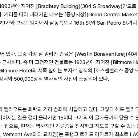
93년에 지어진 [Bradbury Building](304 S Broadway
리를 따라 내려가면 나오는 [중앙시장](Grand Central Marke
대강 6번가와 브로드웨이에서 남동쪽으로 16th St와 San Pedro S
어 있다. 그중 가장 잘 알려진 건물은 [Westin Bonaventure](40
다. 좀 더 고전적인 건물로는 1923년에 지어진 [Biltmore Hote
 Hotel의 서쪽 옆에는 보자르 양식의 [로스앤젤레스 중앙 도서관](Los Ang
의 장서와 500,000장의 역사적인 사진이 소장되어 있다.
헐리우드는 퇴락과 거리 범죄에 시달리고 있다. 그렇다 해도 헐리우드
는 길을 걸어 올라가면 15미터 크기의 이 글자들까지 닿을 수 있다. [Janes
는 집으로, 현재는 역사적인 기념품을 전시하고 지도를 구할 수 있는 방문
lywood Blvd, Vermont Ave와의 교차점)는 프랭크 로이드 라이트가 