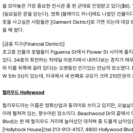
을 모아놓은 가장 중요한 전시관 중 한 군데로 인정받고 있다($6). 18
(일요일은 문을 닫는다). 영화 {블레이드 러너}에도 나왔던 건물이다. 거
옷을 사고싶은 사람들은 [Garment District]로 가면 되는데 
을 해 왔다.
[금융 지구(Financial District)]
초고층 건물과 호텔들이 Figueroa St에서 Flower St 사이에 줄지
있다. 34층의 회전하는 칵테일 라운지에서 내려다보는 경치가 매우 근사하
와 티룸 위쪽에 걸려 있다)는 오랫동안 인기있는 만남의 장소였다. Biltmore
W 5th St)이 있는데, 미국에서 세 번째로 규모가 크며 210만권
헐리우드 Hollywood
헐리우드라는 이름은 영화산업과 동의어로 쓰이고 있지만, 오늘날의 
아래 펼쳐져 있는, 향수어린 장소이다. Beachwood Dr의 끝에서 이어지
Blvd)는 한 때 헐리우드 거리에 늘어섰던 대저택 중 드물게 남아있
[Hollyhock House](tel 213-913-4157, 4800 Hol