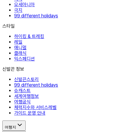
오세아니아
극지
99 different holidays
스타일
하이킹 & 트레킹
레일
애니멀
클래식
익스페디션
신발끈 정보
신발끈스토리
99 different holidays
슈캐스트
세계여행정보
여행공식
체력지수와 서비스레벨
가이드 운영 안내
여행지