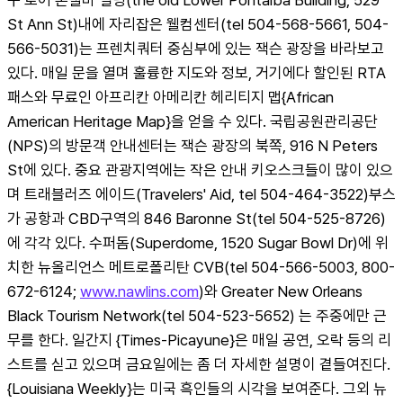
St Ann St)내에 자리잡은 웰컴센터(tel 504-568-5661, 504-
566-5031)는 프렌치쿼터 중심부에 있는 잭슨 광장을 바라보고 
있다. 매일 문을 열며 훌륭한 지도와 정보, 거기에다 할인된 RTA
패스와 무료인 아프리칸 아메리칸 헤리티지 맵{African 
American Heritage Map}을 얻을 수 있다. 국립공원관리공단
(NPS)의 방문객 안내센터는 잭슨 광장의 북쪽, 916 N Peters 
St에 있다. 중요 관광지역에는 작은 안내 키오스크들이 많이 있으
며 트래블러즈 에이드(Travelers' Aid, tel 504-464-3522)부스
가 공항과 CBD구역의 846 Baronne St(tel 504-525-8726)
에 각각 있다. 수퍼돔(Superdome, 1520 Sugar Bowl Dr)에 위
치한 뉴올리언스 메트로폴리탄 CVB(tel 504-566-5003, 800-
672-6124; 
www.nawlins.com
)와 Greater New Orleans 
Black Tourism Network(tel 504-523-5652) 는 주중에만 근
무를 한다. 일간지 {Times-Picayune}은 매일 공연, 오락 등의 리
스트를 싣고 있으며 금요일에는 좀 더 자세한 설명이 곁들여진다. 
{Louisiana Weekly}는 미국 흑인들의 시각을 보여준다. 그외 뉴