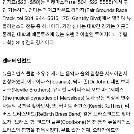
입장표($22~$50)는 티켓마스터(tel 504-522-5555)에서 구
입 가능하다. 경마는 페어그라운드 경마장(Fair Grounds Race 
Track, tel 504-944-5515, 1751 Gentilly Blvd)에서 열리며 뉴
올리언스의 전통 중 하나이다. 가장 신나는 대학간 경기는 이곳의 
툴레인 대학과 배튼루즈에 있는 오랜 라이벌인 루이지애나 주립
대학(LSU) 간의 경기이다.
엔터테인먼트
뉴올리언스 클럽 소유주 세대는 음악과 술의 결합을 시도하면서 
번창해왔다. 이구아나스(Iguanas), 닥터 존(Dr John), 네빌 브라
더스(Neville Brothers), 뮤지컬 다이너스티 오브 마르세예즈
(the musical dynasties of Marsalises) 등과 같은 최상의 연주
자들의 공연을 찾아보자. 또, 커미트 러핀스(Kermit Ruffins), 리
버스 브라스밴드(ReBirth Brass Band) 같은 브라스밴드도 찾아
보자. '브래스-합' 밴드인 쿨본(Coolbone)은 전 통적 뉴올리언스 
브라스와 힙합을 접목시켰다. 무료 월간 연예, 오락가이드인 