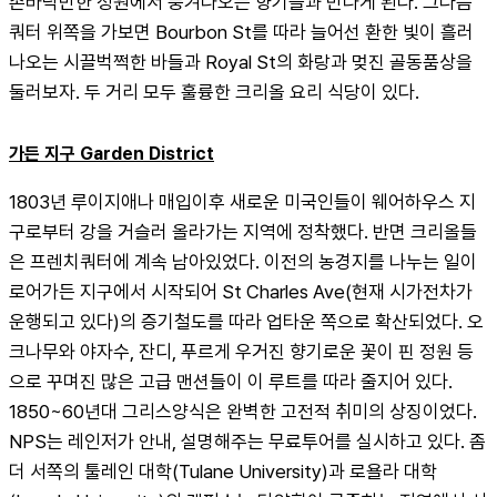
손바닥만한 정원에서 풍겨나오는 향기들과 만나게 된다. 그다음 
쿼터 위쪽을 가보면 Bourbon St를 따라 늘어선 환한 빛이 흘러
나오는 시끌벅쩍한 바들과 Royal St의 화랑과 멎진 골동품상을 
둘러보자. 두 거리 모두 훌륭한 크리올 요리 식당이 있다.
가든 지구 Garden District
1803년 루이지애나 매입이후 새로운 미국인들이 웨어하우스 지
구로부터 강을 거슬러 올라가는 지역에 정착했다. 반면 크리올들
은 프렌치쿼터에 계속 남아있었다. 이전의 농경지를 나누는 일이 
로어가든 지구에서 시작되어 St Charles Ave(현재 시가전차가 
운행되고 있다)의 증기철도를 따라 업타운 쪽으로 확산되었다. 오
크나무와 야자수, 잔디, 푸르게 우거진 향기로운 꽃이 핀 정원 등
으로 꾸며진 많은 고급 맨션들이 이 루트를 따라 줄지어 있다. 
1850~60년대 그리스양식은 완벽한 고전적 취미의 상징이었다. 
NPS는 레인저가 안내, 설명해주는 무료투어를 실시하고 있다. 좀 
더 서쪽의 툴레인 대학(Tulane University)과 로욜라 대학