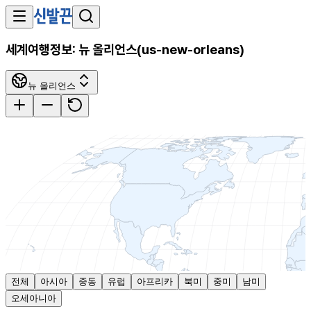
세계여행정보:
뉴 올리언스
(
us-new-orleans
)
뉴 올리언스
전체
아시아
중동
유럽
아프리카
북미
중미
남미
오세아니아