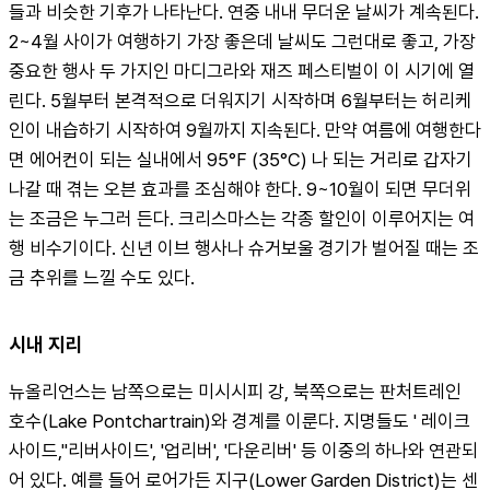
들과 비슷한 기후가 나타난다. 연중 내내 무더운 날씨가 계속된다. 
2~4월 사이가 여행하기 가장 좋은데 날씨도 그런대로 좋고, 가장 
중요한 행사 두 가지인 마디그라와 재즈 페스티벌이 이 시기에 열
린다. 5월부터 본격적으로 더워지기 시작하며 6월부터는 허리케
인이 내습하기 시작하여 9월까지 지속된다. 만약 여름에 여행한다
면 에어컨이 되는 실내에서 95°F (35°C) 나 되는 거리로 갑자기 
나갈 때 겪는 오븐 효과를 조심해야 한다. 9~10월이 되면 무더위
는 조금은 누그러 든다. 크리스마스는 각종 할인이 이루어지는 여
행 비수기이다. 신년 이브 행사나 슈거보울 경기가 벌어질 때는 조
금 추위를 느낄 수도 있다.
시내 지리
뉴올리언스는 남쪽으로는 미시시피 강, 북쪽으로는 판처트레인 
호수(Lake Pontchartrain)와 경계를 이룬다. 지명들도 ' 레이크
사이드,''리버사이드', '업리버', '다운리버' 등 이중의 하나와 연관되
어 있다. 예를 들어 로어가든 지구(Lower Garden District)는 센