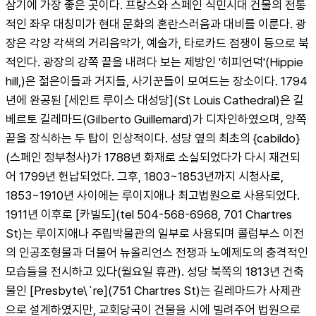
삼기에 가장 좋은 곳이다. 프랑스와 스페인 식민시대 건물의 전통
적인 좌우 대칭미가 현대 문화의 혼란스러움과 대비를 이룬다. 광
장은 각양 각색의 거리음악가, 예술가, 타로카드 점쟁이 등으로 북
적인다. 광장의 강쪽 끝을 내려다 보는 제방인 '히피언덕'(Hippie 
hill,)은 젊은이들과 거지들, 사기꾼들이 모여드는 장소이다. 1794
년에 완공된 [세인트 루이스 대성당](St Louis Cathedral)은 길
베르토 길레마드(Gilberto Guillemard)가 디자인하였으며, 양쪽 
끝을 장식하는 두 탑이 인상적이다. 성당 옆의 최초의 {cabildo}
(스페인 정부청사)가 1788년 화재로 소실되었다가 다시 재건되
어 1799년 헌납되었다. 그후, 1803~1853년까지 시청사로, 
1853~1910년 사이에는 루이지애나 최고법원으로 사용되었다. 
1911년 이후로 [카빌도](tel 504-568-6968, 701 Chartres 
St)는 루이지애나 주립박물관의 일부로 사용되며 콜럼부스 이전
의 인공조형물과 더불어 뉴올리언스 전쟁과 노예제도의 충격적인 
모습들을 전시하고 있다(월요일 휴관). 성당 북쪽의 1813년 건축
물인 [Presbyte\`re](751 Chartres St)는 길레마드가 사제관
으로 설계하였지만, 교회당국이 건물을 시에 빌려주어 법원으로 