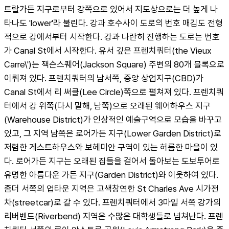
트랄가든 지구로부터 강쪽으로 있어서 지도상으로는 더 높게 나
타나도 'lower'라 불린다. 강과 호수사이 도로의 번호 매김도 전형
적으로 강에서부터 시작한다. 강과 나란히 진행하는 도로는 번호
가 Canal St에서 시작한다. 유서 깊은 프렌치쿼터(the Vieux 
Carre\')는 잭슨스퀘어(Jackson Square) 주변의 80개 블록으로 
이뤄져 있다. 프렌치쿼터의 남서쪽, 중앙 상업지구(CBD)가 
Canal St에서 리 써클(Lee Circle)쪽으로 펼쳐져 있다. 프렌치쿼
터에서 강 위쪽(다시 말해, 남쪽)으로 오래된 웨어하우스 지구
(Warehouse District)가 인상적인 예술구역으로 모습을 바꾸고 
있고, 그 지역 남쪽은 로어가든 지구(Lower Garden District)로 
저렴한 게스트하우스와 보헤미안 구역이 있는 허름한 마을이 있
다. 로어가든 지구는 오래된 집들을 걸어서 돌아보는 도보투어로 
유명한 아름다운 가든 지구(Garden District)와 이웃하여 있다. 
좀더 서쪽의 업타운 지역은 고색창연한 St Charles Ave 시가전
차(streetcar)로 갈 수 있다. 프렌치쿼터에서 3마일 서쪽 강가의 
리버벤드(Riverbend) 지역은 수많은 대학생들로 넘쳐난다. 프렌