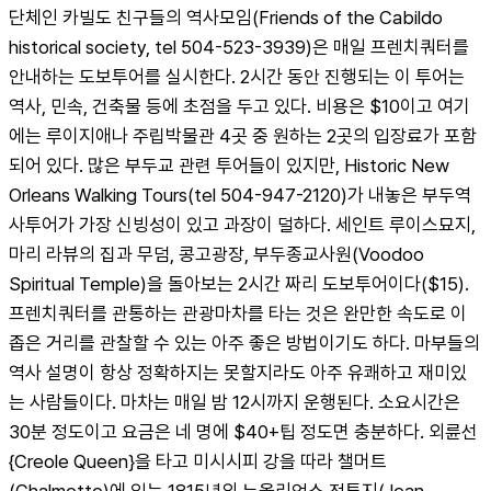
단체인 카빌도 친구들의 역사모임(Friends of the Cabildo 
historical society, tel 504-523-3939)은 매일 프렌치쿼터를 
안내하는 도보투어를 실시한다. 2시간 동안 진행되는 이 투어는 
역사, 민속, 건축물 등에 초점을 두고 있다. 비용은 $10이고 여기
에는 루이지애나 주립박물관 4곳 중 원하는 2곳의 입장료가 포함
되어 있다. 많은 부두교 관련 투어들이 있지만, Historic New 
Orleans Walking Tours(tel 504-947-2120)가 내놓은 부두역
사투어가 가장 신빙성이 있고 과장이 덜하다. 세인트 루이스묘지, 
마리 라뷰의 집과 무덤, 콩고광장, 부두종교사원(Voodoo 
Spiritual Temple)을 돌아보는 2시간 짜리 도보투어이다($15). 
프렌치쿼터를 관통하는 관광마차를 타는 것은 완만한 속도로 이 
좁은 거리를 관찰할 수 있는 아주 좋은 방법이기도 하다. 마부들의 
역사 설명이 항상 정확하지는 못할지라도 아주 유쾌하고 재미있
는 사람들이다. 마차는 매일 밤 12시까지 운행된다. 소요시간은 
30분 정도이고 요금은 네 명에 $40+팁 정도면 충분하다. 외륜선 
{Creole Queen}을 타고 미시시피 강을 따라 챌머트
(Chalmette)에 있는 1815년의 뉴올리언스 전투지(Jean 