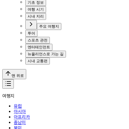
기초 정보
여행 시기
시내 지리
주요 여행지
투어
스포츠 관전
엔터테인먼트
뉴올리언스로 가는 길
시내 교통편
맨 위로
여행지
유럽
아시아
아프리카
중남미
북미