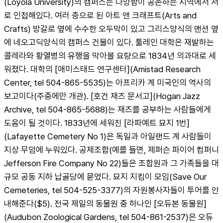
(Loyola University)의 캠퍼스는 다양함이 공존하는 지역에서 서
로 인접해있다. 여러 층으로 된 아트 앤 크래프트(Arts and 
Crafts) 방갈로 옆에 수수한 오두막이 있고 그리스양식의 맨션 옆
에 네오고딕양식의 캠퍼스 건물이 있다. 툴레인 대학은 재발하는 
콜레라와 황열병의 유행을 막아볼 요량으로 1834년 의과대로 세
워졌다. 대학의 [애미스태드 연구센터](Amistad Research 
Center, tel 504-865-5535)는 아프리카 계 미국인의 역사의 
보고이다(주중에만 개관). [호건 재즈 문서고](Hogan Jazz 
Archive, tel 504-865-5688)는 재즈를 공부하는 사람들에게 
도움이 될 것이다. 1833년에 세워진 [라파예트 묘지 1번]
(Lafayette Cemetery No 1)은 독일과 아일랜드 계 사람들이 
지상 무덤에 누워있다. 공제조합(예를 들면, 제퍼슨 파이어 컴퍼니 
Jefferson Fire Company No 22)들은 조합원과 그 가족들을 대
규모 공동 지하 납골당에 묻었다. 묘지 지킴이 모임(Save Our 
Cemeteries, tel 504-525-3377)의 자원봉사자들이 투어를 안
내해준다($5). 전국 제일의 동물원 중 하나인 [오듀본 동물원]
(Audubon Zoological Gardens, tel 504-861-2537)은 오듀