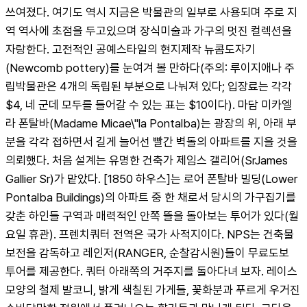
쓰여졌다. 여기도 역시 지금은 박물관의 일부로 사용되며 주로 지
역 역사에 초점을 두고있으며 장식미술과 가구의 멋진 컬렉션을 
자랑한다. 고전적인 공예스타일의 현지제작 뉴콤도자기
(Newcomb pottery)를 눈여겨 볼 만하다(주의: 루이지애나 주
립박물관은 4개의 독립된 부분으로 나눠져 있다; 입장료는 각각 
$4, 네 군데 모두를 들어갈 수 있는 표는 $10이다). 마담 미카엘
라 폰탈바(Madame Micae\"la Pontalba)는 광장의 위, 아래 부
분을 각각 접하면서 길게 늘어선 빨간 벽돌의 아파트를 지을 것을 
의뢰했다. 처음 설계는 유명한 건축가 제임스 갤리어(SrJames 
Gallier Sr)가 맡았다. [1850 하우스]는 로어 폰탈바 빌딩(Lower 
Pontalba Buildings)의 아파트 중 한 채로서 당시의 가구집기를 
갖춘 하인들 구역과 매력적인 안쪽 뜰을 돌아보는 투어가 있다(월
요일 휴관). 프렌치쿼터 전역은 국가 사적지이다. NPS는 건축물
보전을 감독하고 레인저(RANGER, 순찰감시원)들이 무료도보 
투어를 제공한다. 쿼터 아래쪽의 거주지를 돌아다녀 보자. 레이스
모양의 철제 발코니, 밝게 색칠된 가게들, 꽃화분과 푸르게 우거진 