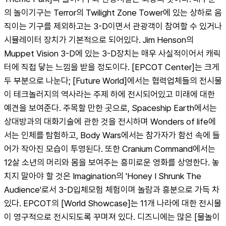
의 놀이기구는 Terror의 Twilight Zone Tower에 있는 상하로 움
직이는 기구를 제외하고는 3-D이면서 관광객이 참여할 수 있거나 
시뮬레이터 장치가 기본적으로 되어있다. Jim Henson의 
Muppet Vision 3-D에 있는 3-D장치는 매우 사실적이어서 캐릭
터에 직접 닿는 느낌을 받을 정도이다. [EPCOT Center]는 크게 
두 부분으로 나눈다; [Future World]에서는 협력업체들의 전시물
이 테크놀러지의 역사라는 주제 하에 전시되어있고 미래에 대한 
예견을 보여준다. 주목할 만한 곳으로, Spaceship Earth에서는 
상대방과의 대화기술에 관한 것을 전시하며 Wonders of life에
서는 인체를 탐험하고, Body Wars에서는 참가자가 함선 속에 들
어가 작아진 모습이 투영된다. 또한 Cranium Command에서는 
12살 소년의 머리와 몸을 보여주는 흥미로운 영화를 상영한다. 놓
치지 말아야 할 것은 Imagination의 'Honey I Shrunk The 
Audience'로서 3-D입체모험 체험이며 놀람과 흥분으로 가득 차
있다. EPCOT의 [World Showcase]는 11개 나라에 대한 전시물
이 영구적으로 전시되도록 꾸며져 있다. 디즈니에는 많은 [물놀이 