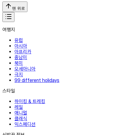
맨 위로
여행지
유럽
아시아
아프리카
중남미
북미
오세아니아
극지
99 different holidays
스타일
하이킹 & 트레킹
레일
애니멀
클래식
익스페디션
신발끈 정보