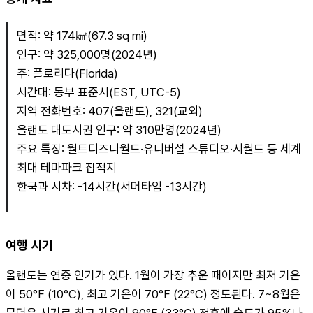
면적: 약 174㎢(67.3 sq mi)
인구: 약 325,000명(2024년)
주: 플로리다(Florida)
시간대: 동부 표준시(EST, UTC-5)
지역 전화번호: 407(올랜도), 321(교외)
올랜도 대도시권 인구: 약 310만명(2024년)
주요 특징: 월트디즈니월드·유니버설 스튜디오·시월드 등 세계 
최대 테마파크 집적지
한국과 시차: -14시간(서머타임 -13시간)
여행 시기
올랜도는 연중 인기가 있다. 1월이 가장 추운 때이지만 최저 기온
이 50°F (10°C), 최고 기온이 70°F (22°C) 정도된다. 7~8월은 
무더운 시기로 최고 기온이 90°F (33°C) 전후에 습도가 95%나 