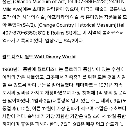
술관](Orlando Museum of Art, tel 407-896-4231; 2416 N 
Mills Ave)에는 초대형 관람관이 있으며, 미국의 예술과 콜롬부스 
도착 이전 시대의 예술, 아프리카의 예술 등 흥미있는 작품들을 모
아 두었다($4/2). [Orange Country Historical Meseum](tel 
407-879-6350; 812 E Rollins St)에는 이 지역의 롤러코스터 
역사가 기록되어있다. 입장료는 $4/2이다.
월트 디즈니 월드 Walt Disney World
1960년대 중반에 월트디즈니는 플로리다 중심부에 있는 수천 에
이커의 땅은 사들였고, 그곳에서 가족휴가를 위한 모든 것을 해결
할 수 있도록 하여 큰돈을 벌어들였다. 테마파크는 1971년 자족 
도시의 성격을 가지고 개장하였으며 개장 첫해에 1억 명의 방문객
을 맞이하였다. 1월과 2월(대통령의 날이 있는 주는 제외), 9월(노
동절 후), 10월, 이른 12월에 가장 인파가 적으며 주말은 주초보다 
사람이 적다. 숙박비가 가장 저렴한 기간은 8월 초에서 12월 중반
까지이며 휴일은 피해야 한다. 7월과 9월은 매우 덥고 습도가 높