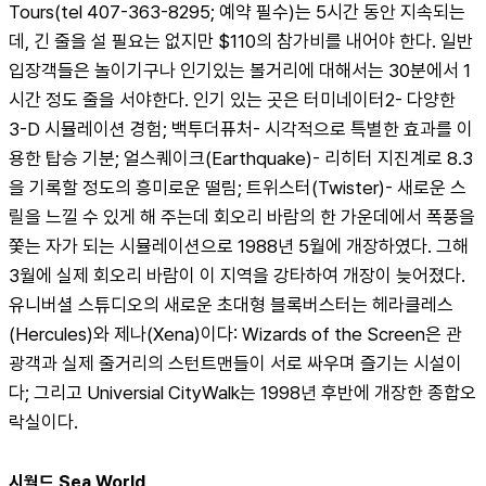
Tours(tel 407-363-8295; 예약 필수)는 5시간 동안 지속되는
데, 긴 줄을 설 필요는 없지만 $110의 참가비를 내어야 한다. 일반 
입장객들은 놀이기구나 인기있는 볼거리에 대해서는 30분에서 1
시간 정도 줄을 서야한다. 인기 있는 곳은 터미네이터2- 다양한 
3-D 시뮬레이션 경험; 백투더퓨처- 시각적으로 특별한 효과를 이
용한 탑승 기분; 얼스퀘이크(Earthquake)- 리히터 지진계로 8.3
을 기록할 정도의 흥미로운 떨림; 트위스터(Twister)- 새로운 스
릴을 느낄 수 있게 해 주는데 회오리 바람의 한 가운데에서 폭풍을 
쫓는 자가 되는 시뮬레이션으로 1988년 5월에 개장하였다. 그해 
3월에 실제 회오리 바람이 이 지역을 강타하여 개장이 늦어졌다. 
유니버셜 스튜디오의 새로운 초대형 블록버스터는 헤라클레스
(Hercules)와 제나(Xena)이다: Wizards of the Screen은 관
광객과 실제 줄거리의 스턴트맨들이 서로 싸우며 즐기는 시설이
다; 그리고 Universial CityWalk는 1998년 후반에 개장한 종합오
락실이다.
시월드 Sea World