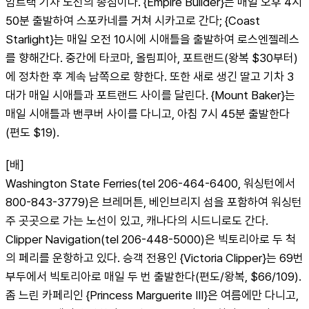
암트랙 기차 노선의 종점이다. {Empire Builder}는 매일 오후 4시 
50분 출발하여 스포카네를 거쳐 시카고로 간다; {Coast 
Starlight}는 매일 오전 10시에 시애틀을 출발하여 로스엔젤레스
를 향해간다. 중간에 타코마, 올림피아, 포트랜드(왕복 $30부터)
에 정차한 후 계속 남쪽으로 향한다. 또한 새로 생긴 딸고 기차 3
대가 매일 시애틀과 포트랜드 사이를 달린다. {Mount Baker}는 
매일 시애틀과 밴쿠버 사이를 다니고, 아침 7시 45분 출발한다
(편도 $19).
[배]
Washington State Ferries(tel 206-464-6400, 워싱턴에서 
800-843-3779)은 브레머튼, 베인브리지 섬을 포함하여 워싱턴 
주 곳곳으로 가는 노선이 있고, 캐나다의 시드니로도 간다. 
Clipper Navigation(tel 206-448-5000)은 빅토리아로 두 척
의 페리를 운항하고 있다. 승객 전용인 {Victoria Clipper}는 69번 
부두에서 빅토리아로 매일 두 번 출발한다(편도/왕복, $66/109). 
좀 느린 카페리인 {Princess Marguerite III}은 여름에만 다니고, 