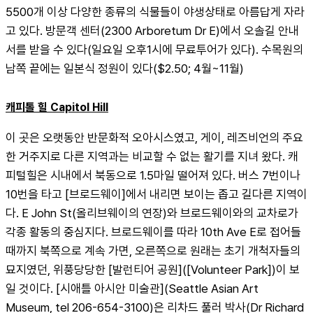
5500개 이상 다양한 종류의 식물들이 야생상태로 아름답게 자라
고 있다. 방문객 센터(2300 Arboretum Dr E)에서 오솔길 안내
서를 받을 수 있다(일요일 오후1시에 무료투어가 있다). 수목원의 
남쪽 끝에는 일본식 정원이 있다($2.50; 4월~11월)
캐피톨 힐 Capitol Hill
이 곳은 오랫동안 반문화적 오아시스였고, 게이, 레즈비언의 주요
한 거주지로 다른 지역과는 비교할 수 없는 활기를 지녀 왔다. 캐
피털힐은 시내에서 북동으로 1.5마일 떨어져 있다. 버스 7번이나 
10번을 타고 [브로드웨이]에서 내리면 보이는 좁고 길다른 지역이
다. E John St(올리브웨이의 연장)와 브로드웨이와의 교차로가 
각종 활동의 중심지다. 브로드웨이를 따라 10th Ave E로 접어들 
때까지 북쪽으로 계속 가면, 오른쪽으로 원래는 초기 개척자들의 
묘지였던, 위풍당당한 [발런티어 공원]([Volunteer Park])이 보
일 것이다. [시애틀 아시안 미술관](Seattle Asian Art 
Museum, tel 206-654-3100)은 리차드 풀러 박사(Dr Richard 