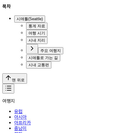
목차
시애틀(Seattle)
통계 자료
여행 시기
시내 지리
주요 여행지
시애틀로 가는 길
시내 교통편
맨 위로
여행지
유럽
아시아
아프리카
중남미