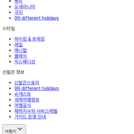
북미
오세아니아
극지
99 different holidays
스타일
하이킹 & 트레킹
레일
애니멀
클래식
익스페디션
신발끈 정보
신발끈스토리
99 different holidays
슈캐스트
세계여행정보
여행공식
체력지수와 서비스레벨
가이드 운영 안내
여행지