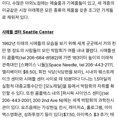
이다. 수많은 야외노점에는 예술품과 기예품들이 있고, 세 개층의 
미궁같은 시장 아래쪽은 모든 종류의 제품을 갖춘 조그만 가게들
로 채워져 있다.
시애틀 센터 Seattle Center
1962년 미래의 시애틀의 모습을 보기 위해 세계 곳곳에서 거의 천
만 명 정도의 사람들이 모인 박람회가 여름 내내 열렸다. 시애틀센
터 콤플렉(tel 206-684-8582)에 가면 183미터 높이의 미래적 
관측대인 [스페이스 니들](Space Needle, tel 206-443-2111, 
엘리베이터 $8.50), 회전 식당(식당편을 보라), 시내의 웨스트레
이크 센터와 시애틀 센터 사이로 매 10분마다 다니는 1.5마일의 
실험적 대중교통수단인 [모노레일]을 등에서 박람회의 자취를 확
인할 수 있다. 또한 콤플렉스 내의 [퍼시픽 사이언스 센터](tel 
206-443-2001, 200 2nd Ave N)에는 세계 박람회의 과학전시
관이 있다. 요즈음에는 가상현실 전시, 레이저쇼, 홀로그램, 아이
맥스영화관, 성좌투영기 등이 있다($7.50, 아이맥스 $3 추가; 매