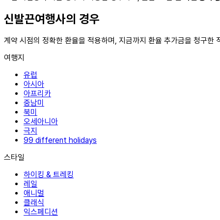
신발끈여행사의 경우
계약 시점의 정확한 환율을 적용하며, 지금까지 환율 추가금을 청구한 
여행지
유럽
아시아
아프리카
중남미
북미
오세아니아
극지
99 different holidays
스타일
하이킹 & 트레킹
레일
애니멀
클래식
익스페디션