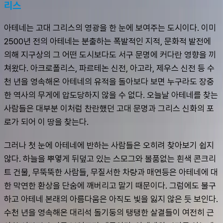
리스
아테네는 고대 그리스의 영광을 한 눈에 보여주는 도시이다. 이미 
2500년 전의 아테네는 분출하는 폭발적인 지적, 문화적 발전에 
의해 지구상의 그 어떤 도시보다도 서구 문명에 커다란 영향을 끼
쳐왔다. 아크로폴리스, 파르테논 신전, 아고라, 제우스 신전 등 수
천 년을 영속해온 아테네의 유적을 돌아보다 보면 누구라도 장중
한 역사의 무게에 압도당하지 않을 수 없다. 오늘날 아테네를 찾는 
사람들은 대부분 이처럼 찬란했던 고대 문명과 그리스 신화의 포
로가 되어 이 땅을 찾는다. 
그러나 첫 눈에 아테네에 반하는 사람들은 오히려 찾아보기 쉽지 
않다. 하늘을 뿌옇게 뒤덮고 있는 스모그와 볼품없는 흰색 콘크리
트 건물, 무뚝뚝한 사람들, 무질서한 차량과 매연등은 아테네에 대
한 막연한 환상을 단숨에 깨버리고 말기 때문이다. 그럼에도 불구
하고 아테네 본래의 아름다움은 아직도 빛을 잃지 않은 듯 보인다. 
수천 년을 영속해온 대리석 돌기둥의 탱탱한 살결들이 여전히 근