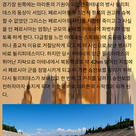
경기장 왼쪽에는 마라톤의 기원이 되었던 아테네의 병사 필리피
데스의 동상이 서있다. 페르시아의 무조건적 항복의 권고에 승복
할 수 없었던 그리스는 페르시아의 사신을 처참히 죽이고 그 사실
을 안 페르시아는 엄청난 규모의 군대를 아테네에 파병하여 정벌
토록 하게 한다. 다급함을 느낀 아테네는 스파르타에 도움을 요청
하나 종교적 이유로 거절당하게 되고 이 때 사신으로 보낸 병사가 
바로 필리피데스이다. 하지만 당시 아테네의 장군 밀리아데스의 
뛰어난 지략으로 아테네에서 북동쪽으로 약 42km 떨어진 지점에
서 페르시아 군을 점멸시키게 되고 이 기쁜 승전보를 알리기 위해 
다시 필리피데스가 보내졌고 한 번에 그 거리를 달려가 승전보를 
전하자마자 숨지게 되며 이것이 바로 마라톤의 시작점이 되게 된
다.