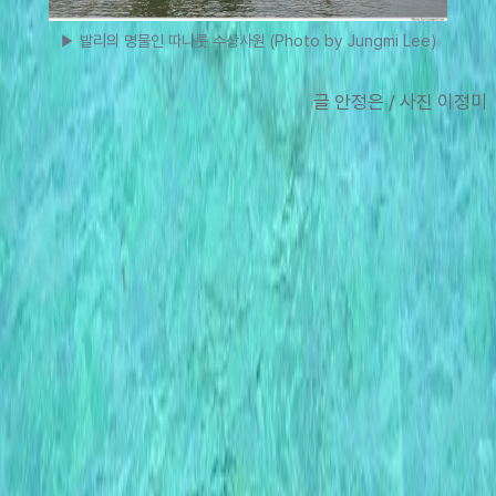
▶ 발리의 명물인 따나룻 수상사원 (Photo by Jungmi Lee)
글 안정은 / 사진 이정미
맨 위로
여행지
유럽
아시아
아프리카
중남미
북미
오세아니아
극지
99 different holidays
스타일
하이킹 & 트레킹
레일