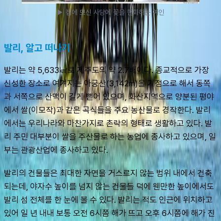
▶ 집에 모신 사당에 꽃을 헌화하는 여인
발리, 알고 떠나기
발리는 약 5,633㎢로 제주도의 약 2.7배이다. 종교적으로 가장 
신성한 장소로 여겨지는 아궁산(3,142m)을 기점으로 해서 동쪽
과 서쪽으로 산맥이 길게 뻗어 있으며, 화산지역으로 양분된 평야
에서 쌀(이모작)과 같은 곡식들을 주요 농산물로 경작한다. 발리
에서는 우리나라와 마찬가지로 촌락의 형태로 생활하고 있다. 발
리 주민 대부분이 쌀을 주산물로 하는 농업에 종사하고 있으며, 일
부는 관광산업에 종사하고 있다.
발리의 건물들은 최대한 자연을 거스르지 않는 범위 내에서 건축
되는데, 야자수 높이를 넘지 않는 건물들 덕에 웬만한 높이에서도 
발리 섬 전체를 한 눈에 볼 수 있다. 발리는 적도 인근에 위치하고 
있어 일 년 내내 보통 오전 6시쯤 해가 뜨고 오후 6시쯤에 해가 진