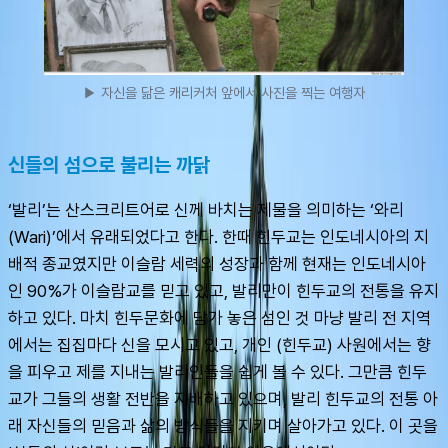
▶ 자신을 닮은 캐리커처 앞에서 사진을 찍는 여행자
신들의 섬으로 불리는 까닭
‘발리’는 산스크리트어로 신께 바치는 제물을 의미하는 ‘와리
(Wari)’에서 유래되었다고 한다. 한때 힌두교는 인도네시아의 지
배적 종교였지만 이슬람 세력의 성장과 함께 현재는 인도네시아
인 90%가 이슬람교를 믿고 있고, 발리만이 힌두교의 전통을 유지
하고 있다. 마치 힌두문화에 담가 놓은 섬인 것 마냥 발리 전 지역
에서는 집집마다 신을 모시고 있고, 개인 (힌두교) 사원에서는 향
을 피우고 제를 지내는 발리인들을 쉽게 볼 수 있다. 그만큼 힌두
교가 그들의 생활 전반을 지배하고 있으며, 발리 힌두교의 전통 아
래 자신들의 믿음과 삶의 방식들을 지키며 살아가고 있다. 이 곳을 