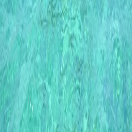
애니멀
클래식
익스페디션
신발끈 정보
신발끈스토리
99 different holidays
슈캐스트
세계여행정보
여행공식
체력지수와 서비스레벨
가이드 운영 안내
여행지
스타일
신발끈 정보