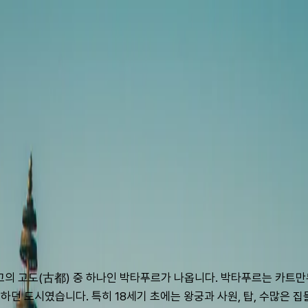
의 고도(古都) 중 하나인 박타푸르가 나옵니다. 박타푸르는 카트만두
하던 도시였습니다. 특히 18세기 초에는 왕궁과 사원, 탑, 수많은 