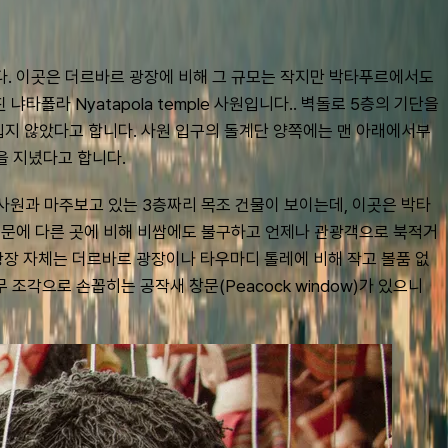
. 이곳은 더르바르 광장에 비해 그 규모는 작지만 박타푸르에서도 
라 Nyatapola temple 사원입니다.. 벽돌로 5층의 기단을 
 입지 않았다고 합니다. 사원 입구의 돌계단 양쪽에는 맨 아래에서부
힘을 지녔다고 합니다.
 사원과 마주보고 있는 3층짜리 목조 건물이 보이는데, 이곳은 박타
때문에 다른 곳에 비해 비쌈에도 불구하고 언제나 관광객으로 북적거
. 광장 자체는 더르바르 광장이나 타우마디 톨레에 비해 작고 볼품 없
나무 조각으로 손꼽히는 공작새 창문(Peacock window)가 있으니 