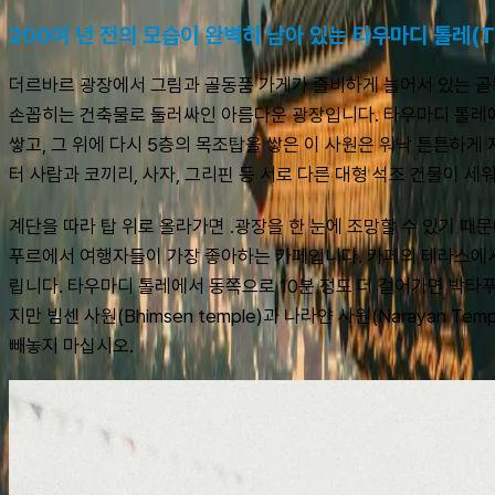
200여 년 전의 모습이 완벽히 남아 있는 타우마디 톨레(Tau
더르바르 광장에서 그림과 골동품 가게가 즐비하게 늘어서 있는 골
손꼽히는 건축물로 둘러싸인 아름다운 광장입니다. 타우마디 톨레에서 가
쌓고, 그 위에 다시 5층의 목조탑을 쌓은 이 사원은 워낙 튼튼하게
터 사람과 코끼리, 사자, 그리핀 등 서로 다른 대형 석조 건물이 세
계단을 따라 탑 위로 올라가면 .광장을 한 눈에 조망할 수 있기 때
푸르에서 여행자들이 가장 좋아하는 카페입니다. 카페의 테라스에서
립니다. 타우마디 톨레에서 동쪽으로 10분 정도 더 걸어가면 박타푸르
지만 빔센 사원(Bhimsen temple)과 나라얀 사원(Narayan 
빼놓지 마십시오.