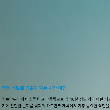
여행지
스타일
신발끈 정보
가이드
셀프가이드
AI
슈캐스트:
박타푸르
shoecast
박타푸르
중세 네팔로 되돌아 가는 시간 여행
카트만두에서 버스를 타고 남동쪽으로 약 40분 정도 가면 네팔 최고
기에 찬란한 문화를 꽃피워 카트만두 계곡에서 가장 중요한 역할을 