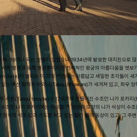
왕궁은 한 때. 99개나 되는 안뜰이 있었으나 1934년에 발생한 대지진으
 서쪽 별관과 동쪽 별관뿐이지만 전체적인 왕궁의 아름다움을 엿보기
olden Gate)라 불리는 이 문의 벽면에는 아름답고 세밀한 조각들이
있는 여신 탈레주 바와니(Taleju Bhawani)가 새겨져 있고, 좌
원(Taleju temple)과 17세기에 만들어진 수조인 나가 포카리(N
 수조인 나가 포카리에는 똬리를 튼 코브라 모양의 나가 석상이 수조를
 양식의 석조 탑과 기도를 하고 있는 말라 왕의 동상이 있고, 그 주