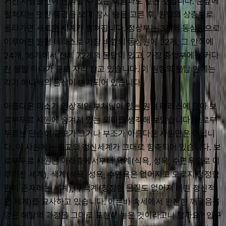
거친 사람들만이 만끽할 수 있는 희열과도 같은 것입니다. 눈앞에 
펼쳐지는 멋진 풍경을 보며 잠시 숨을 고른 후, 원형의 상층부로 
올라가면 새로운 세계가 펼쳐집니다. 정상부는 3개의 동심원으로 
이루어진 원형 테라스로 가장 바깥의 동심원에 32개, 그 안쪽에 
24개, 16개해서 전체 72개의 불탑이 있고, 가장 중앙부에는 커다
란 불탑 하나가 홀로 자리 잡고 있습니다. 이 원형의 불탑 안에는 
각기 하나씩의 불상이 안치되어 있습니다.
아름다운 미소가 인상적인 부처님이 있는 원형 테라스에 앉아 보
로부두르 사원에 숨겨져 있는 의미를 생각해 보았습니다. 보로부
두르는 단순히 규모가 크거나 부조가 아름다운 사원만은 아닙니
다. 이 사원에는 불교의 정신세계가 그대로 함축되어 있습니다. 보
로부두르 사원은 아래층에서부터 욕계(식욕, 성욕, 수면욕으로 이
루어진 세계), 색계(식욕, 성욕, 수면욕은 없어지고 오로지 청정함
만이 존재하는 세계), 무색계(청정한 물질도 없어져 버린 정신적
인 세계)를 묘사하고 있습니다. 이른바 속세에서 완전한 깨달음을 
얻은 해탈의 과정을 그대로 표현해 놓은 것이라고나 할까요? 입구