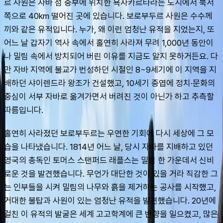
르 사원은 자바 섬 중부에 위치한 욕자카르타라는 도시에서 북서
쪽으로 40km 떨어진 곳에 있습니다. 보로부두르 사원은 수수께
끼와 같은 유적입니다. 누가, 왜 이런 엄청난 유적을 지었는지, 또 
어느 날 갑자기 역사 속에서 홀연히 사라져 무려 1,000년 동안이
나 밀림 속에서 방치되어 버린 이유를 지금도 알지 못하거든요. 다
만 자바 지역에 불교가 번성하던 시절인 8~9세기에 이 지역을 지
배하던 샤이렌드라 왕조가 건설했고, 10세기 중엽에 정치·문화의 
중심이 서부 자바로 옮겨가면서 버려진 것이 아닌가 하고 추측할 
따름입니다.
홀연히 사라졌던 보로부두르는 우연한 기회에 다시 세상에 그 모
습을 나타냈습니다. 1814년 어느 날, 당시 자바를 지배하고 있던 
영국의 총독인 토머스 스탠퍼드 래플스는 밀림 한 가운데서 신비
로운 것을 발견했습니다. 무언가 대단한 것이 있을 거라 직감한 그
는 인부들을 시켜 밀림의 나무와 흙을 제거하는 공사를 시작했고, 
거대한 불탑과 사원이 있는 엄청난 유적을 발견했습니다. 20년에 
걸친 이 유적의 발굴은 세계 고고학계에 큰 반향을 일으켰고, 많은 