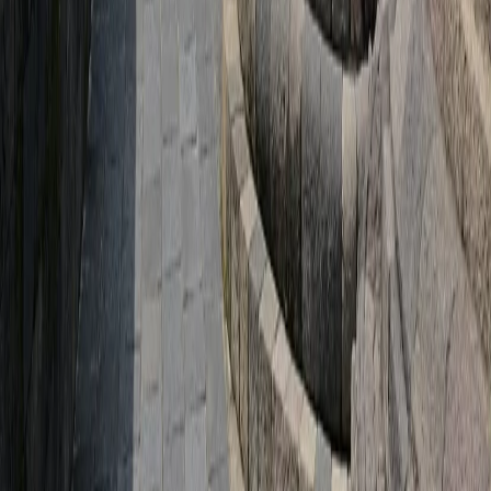
클래식
익스페디션
신발끈 정보
신발끈스토리
99 different holidays
슈캐스트
세계여행정보
여행공식
체력지수와 서비스레벨
가이드 운영 안내
여행지
스타일
신발끈 정보
문의전화
02-333-4151