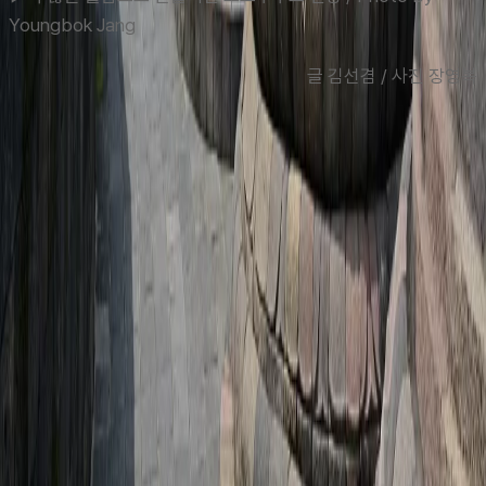
Youngbok Jang
글 김선겸 / 사진 장영복
맨 위로
여행지
유럽
아시아
아프리카
중남미
북미
오세아니아
극지
99 different holidays
스타일
하이킹 & 트레킹
레일
애니멀