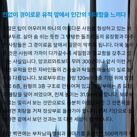
한없이 경이로운 유적 앞에서 인간의 위대함을 느끼다
수많은 탑이 어우러져 하나의 아름다운 사원을 형성하고 있는 보
로부두르. 살아 숨 쉬는 듯한 그 탱탱한 돌조각들의 웅장함과 마주
한 사람들은 그 경이로움 앞에서 말문이 막히게 됩니다. 더욱 놀라
운 것은 사원에 가까이 다가갈수록 세밀함과 정교함을 갖추고 있
다는 사실입니다. 앙코르와트보다 무려 300년이나 앞서 이런 거
대한 유적을 만든 자바인들의 건축술과 탁월한 예술성이 실로 놀
라울 다름입니다. 보로부두르는 사방 120m의 2중 기단 위에 방형
으로 6층, 원형의 3층 구조로 만들어져 있고, 정상부에는 종 모양
의 불탑을 덮어 씌었으며, 전체 높이는 31.5m에 달합니다. 보로부
두르는 멀리서 보는 것만으로도 충분히 아름답지만 그 진면목을 
보려면 회랑을 거쳐 정상부로 올라가야 합니다. 먼저 기단으로 올
라가면 겉에서 보던 것과는 또 다른 세상이 펼쳐집니다.
기단 벽면에는 부처님의 행적과 일대기를 표현한 1,500여개의 부