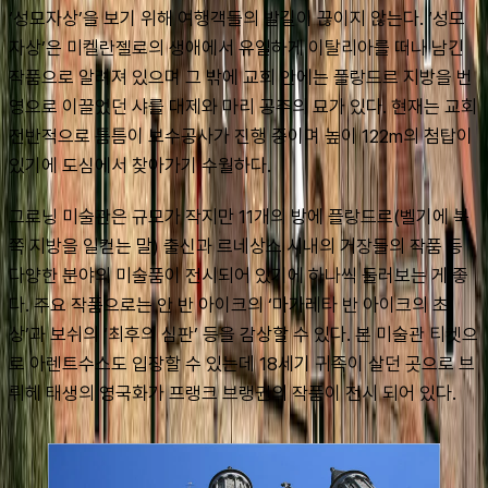
‘성모자상’을 보기 위해 여행객들의 발길이 끊이지 않는다. ‘성모
자상’은 미켈란젤로의 생애에서 유일하게 이탈리아를 떠나 남긴 
작품으로 알려져 있으며 그 밖에 교회 안에는 플랑드르 지방을 번
영으로 이끌었던 샤를 대제와 마리 공주의 묘가 있다. 현재는 교회 
전반적으로 틈틈이 보수공사가 진행 중이며 높이 122m의 첨탑이 
있기에 도심에서 찾아가기 수월하다.
그로닝 미술관은 규모가 작지만 11개의 방에 플랑드르(벨기에 북
쪽 지방을 일컫는 말) 출신과 르네상스 시내의 거장들의 작품 등 
다양한 분야의 미술품이 전시되어 있기에 하나씩 둘러보는 게 좋
다. 주요 작품으로는 안 반 아이크의 ‘마가레타 반 아이크의 초
상’과 보쉬의 ‘최후의 심판’ 등을 감상할 수 있다. 본 미술관 티켓으
로 아렌트수스도 입장할 수 있는데 18세기 귀족이 살던 곳으로 브
뤼헤 태생의 영국화가 프랭크 브랭귄의 작품이 전시 되어 있다.