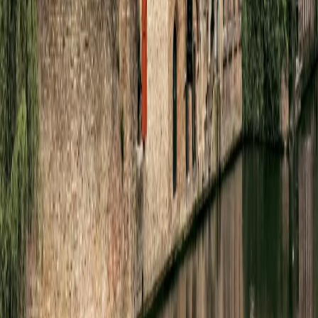
유럽
아시아
아프리카
중남미
북미
오세아니아
극지
99 different holidays
스타일
하이킹 & 트레킹
레일
애니멀
클래식
익스페디션
신발끈 정보
신발끈스토리
99 different holidays
슈캐스트
세계여행정보
여행공식
체력지수와 서비스레벨