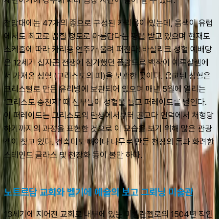
전망대에는 47개의 종으로 구성된 카리용이 있는데, 음색이 유럽
에서도 최고로 꼽힐 정도로 아름답다는 평을 받고 있으며 현재도 
스케줄에 따라 카리용 연주가 울려 퍼진다. 바실리크 성혈 예배당
은 12세기 십자군 전쟁에 참가했던 플랑드르 백작이 예루살렘에
서 가져온 성혈 (그리스도의 피)을 보관한 곳이다. 응고된 성혈은 
크리스털로 만든 유리병에 보관되어 있으며 매년 5월에 열리는 
‘그리스도 승천제’ 때 신부들이 성혈을 들고 퍼레이드를 벌인다. 
이 퍼레이드는 그리스도의 탄생에서부터 골고다 언덕에서 처형당
하기까지의 과정을 표현한 것으로 이 모습을 보기 위해 많은 관광
객이 찾고 있다. 건축미도 빼어나 나무로 만든 천장의 돔과 화려한 
스테인드 글라스 및 천장화 등이 볼만 하다.
노트르담 교회와 벨기에 예술의 보고 그뢰닝 미술관
13세기에 지어진 교회로 내부에 있는 미켈란젤로의 1504년 작인 