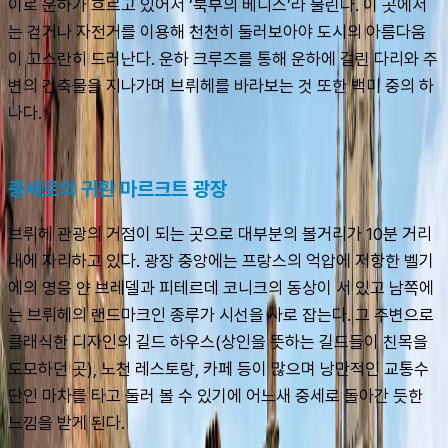
이로 운하가 흐르고 있어서 ‘북부의 베니스’라 불린다. 이 곳에서
는 걷거나 자전거를 이용해 천천히 둘러보아야 도시의 아름다움
이 고스란히 드러난다. 운하 크루즈를 통해 운하에 걸린 다리와 주
변의 건축물을 지나가며 브뤼헤를 바라보는 것 또한 백미 중의 하
나다.
중세로의 귀환 마르크트 광장
브뤼헤 관광의 거점이 되는 곳으로 대부분의 볼거리가 10분 거리 
내에 자리하고 있다. 광장 중앙에는 프랑스의 억압에 저항한 벨기
에의 영웅 얀 브레델과 피테르데 코니크의 동상이 서 있고 남쪽에
는 브뤼헤의 랜드마크인 종루가 시선을 사로 잡는다. 그 주변으로 
클래식한 디자인의 길드 하우스(상인을 뜻하는 길드들이 친목을 
도모하던 곳), 노천 레스토랑, 카페 등이 많으며 낭만적인 교통수
단인 마차를 타고 둘러 볼 수 있기에 어느새 중세로 돌아간 듯한 
느낌을 받게 된다.