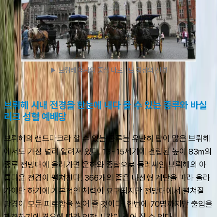
▶ 브뤼헤 역사의 중심 마르크트 광장의 전경
브뤼헤 시내 전경을 한눈에 내다 볼 수 있는 종루와 바실
리크 성혈 예배당
브뤼헤의 랜드마크라 할 수 있는 종루는 유난히 탑이 많은 브뤼헤
에서도 가장 널리 알려져 있다. 13~15세기에 건립된 높이 83m의 
종루 전망대에 올라가면 운하와 종탑으로 둘러싸인 브뤼헤의 아
름다운 전경이 펼쳐진다. 366개의 좁은 나선형 계단을 따라 올라
가야만 하기에 기본적인 체력이 요구되지만 전망대에서 펼쳐질 
광경이 모든 피로함을 씻어 줄 것이다. 한번에 70명까지만 출입을 
제한하기에 경우에 따라 입장 시간이 길어 질 수 있다.