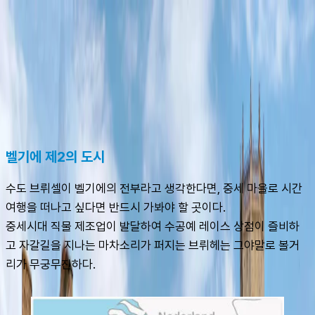
슈캐스트:
브뤼헤
shoecast
브뤼헤
벨기에 제2의 도시
수도 브뤼셀이 벨기에의 전부라고 생각한다면, 중세 마을로 시간 
여행을 떠나고 싶다면 반드시 가봐야 할 곳이다.
중세시대 직물 제조업이 발달하여 수공예 레이스 상점이 즐비하
고 자갈길을 지나는 마차소리가 퍼지는 브뤼헤는 그야말로 볼거
리가 무궁무진하다.