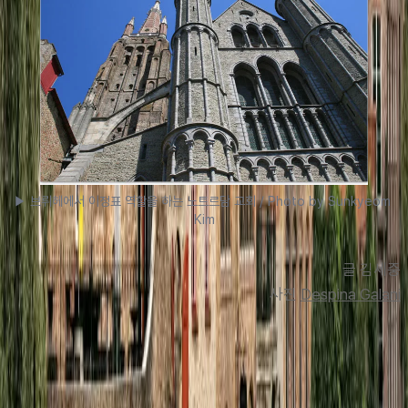
▶ 브뤼헤에서 이정표 역할을 하는 노트르담 교회 / Photo by Sunkyeom 
Kim
글 김세중
사진 
Despina Galani
맨 위로
여행지