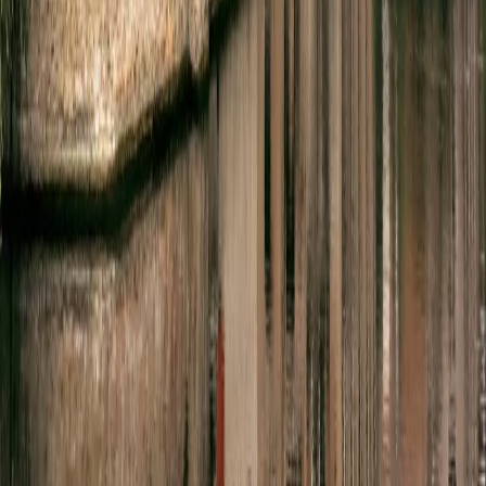
가이드 운영 안내
여행지
스타일
신발끈 정보
문의전화
02-333-4151
상담시간
평일 09:30 ~ 17:30 (주말·공휴일 휴무)
입금안내
하나은행 298-910003-08304 신발끈
서울시 마포구 와우산로 24길 9(창전동 436-28) 신발끈여행사
신발끈여행사는 일반여행업 보증보험, 기획여행업 보증보험에 가입되
어 있습니다.
대표자 장영복 사업자 등록번호 105-81-66169 통신판매업신고번
호 제2008-서울마포-01080호
개인정보취급방침
|
여행약관
|
해외여행자보험
|
주의사
항
|
shoetour@shoestring.kr