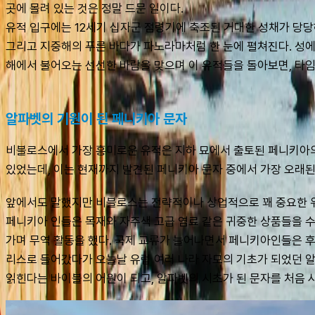
곳에 몰려 있는 것은 정말 드문 일이다. 
유적 입구에는 12세기 십자군 점령기에 축조된 거대한 성채가 당당하
그리고 지중해의 푸른 바다가 파노라마처럼 한 눈에 펼쳐진다. 성에
해에서 불어오는 선선한 바람을 맞으며 이 유적들을 돌아보면, 타임
알파벳의 기원이 된 페니키아 문자
비블로스에서 가장 흥미로운 유적은 지하 묘에서 출토된 페니키아의 
있었는데, 이는 현재까지 발견된 페니키아 문자 중에서 가장 오래된
앞에서도 말했지만 비블로스는 전략적이나 상업적으로 꽤 중요한 위
페니키아 인들은 목재와 자주색 고급 염료 같은 귀중한 상품들을 수
가며 무역 활동을 했다. 국제 교류가 늘어나면서 페니키아인들은 후
리스로 들어갔다가 오늘날 유럽 여러 나라 자모의 기초가 되었던 알
읽힌다는 바이블의 어원이 되고, 알파벳의 시초가 된 문자를 처음 사