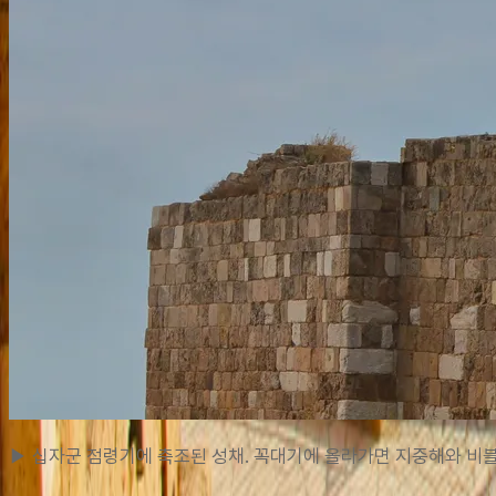
▶ 십자군 점령기에 축조된 성채. 꼭대기에 올라가면 지중해와 비블