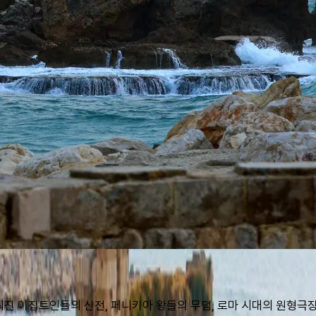
세워진 이집트인들의 신전, 페니키아 왕들의 무덤, 로마 시대의 원형극