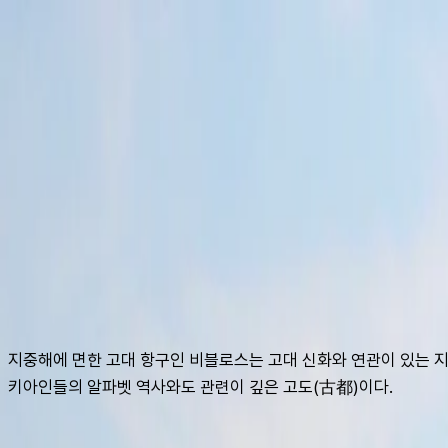
여행지
스타일
신발끈 정보
가이드
셀프가이드
AI
슈캐스트:
비블로스
shoecast
비블로스
지중해에 면한 고대 항구인 비블로스는 고대 신화와 연관이 있는 
키아인들의 알파벳 역사와도 관련이 깊은 고도(古都)이다.