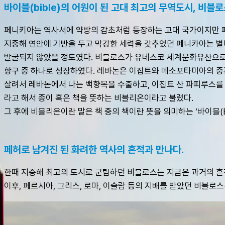
바이블(bible)의 어원이 된 고대 최고의 무역도시, 비블
페니키아는 역사서에 약방의 감초처럼 등장하는 고대 국가이지만 페
지중해 연안에 기반을 두고 막강한 세력을 갖추었던 페니카아는 별다
발굴되지 않았을 정도였다. 비블로스가 유네스코 세계문화유산으로 등
항구 중 하나로 성장하였다. 레바논은 이집트와 메소포타미아의 중간
살려서 레바논에서 나는 백향목을 수출하고, 이집트 산 파피루스를
라고 해서 종이 혹은 책을 뜻하는 비블리온이라고 불렀다. 
그 후에 비블리온이란 말은 책 중의 책이란 뜻을 의미하는 ‘바이블(B
페허로 남겨진 된 화려한 역사의 흔적과 만나다.
한때 지중해 최고의 도시로 군림하던 비블로스는 지금은 과거의 흔적
이후, 페르시아, 그리스, 로마, 이슬람 등의 지배를 받았던 비블로