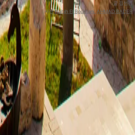
글 김선
겸
사진 
Nabih El Boustani
, 
AHMAD BADER