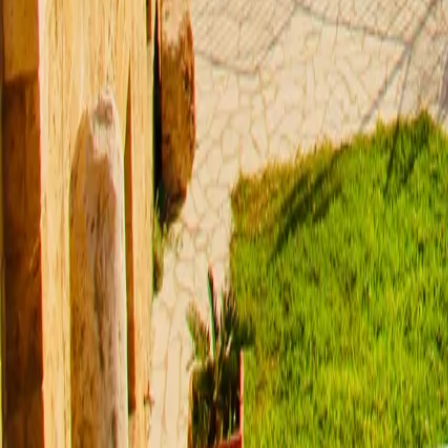
맨 위로
여행지
유럽
아시아
아프리카
중남미
북미
오세아니아
극지
99 different holidays
스타일
하이킹 & 트레킹
레일
애니멀
클래식
익스페디션