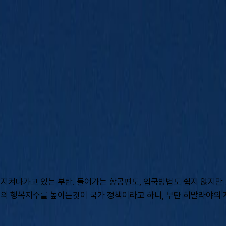
 지켜나가고 있는 부탄. 들어가는 항공편도, 입국방법도 쉽지 않지만
민의 행복지수를 높이는것이 국가 정책이라고 하니, 부탄 히말라야의 