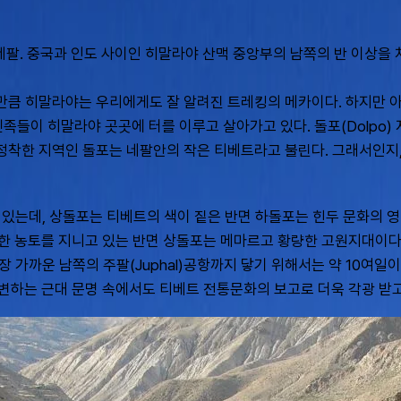
 네팔. 중국과 인도 사이인 히말라야 산맥 중앙부의 남쪽의 반 이상을
 만큼 히말라야는 우리에게도 잘 알려진 트레킹의 메카이다. 하지만 
이 히말라야 곳곳에 터를 이루고 살아가고 있다. 돌포(Dolpo) 
 정착한 지역인 돌포는 네팔안의 작은 티베트라고 불린다. 그래서인
나뉘어져 있는데, 상돌포는 티베트의 색이 짙은 반면 하돌포는 힌두 문화
한 농토를 지니고 있는 반면 상돌포는 메마르고 황량한 고원지대이다.
장 가까운 남쪽의 주팔(Juphal)공항까지 닿기 위해서는 약 10여일
변하는 근대 문명 속에서도 티베트 전통문화의 보고로 더욱 각광 받고