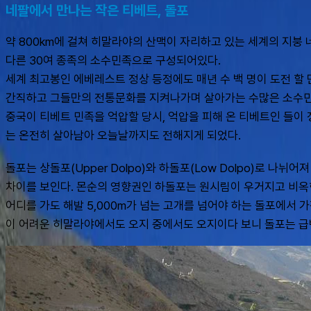
네팔에서 만나는 작은 티베트, 돌포
약 800km에 걸쳐 히말라야의 산맥이 자리하고 있는 세계의 지붕
다른 30여 종족의 소수민족으로 구성되어있다.
세계 최고봉인 에베레스트 정상 등정에도 매년 수 백 명이 도전 할
간직하고 그들만의 전통문화를 지켜나가며 살아가는 수많은 소수민족들
중국이 티베트 민족을 억압할 당시, 억압을 피해 온 티베트인 들이
는 온전히 살아남아 오늘날까지도 전해지게 되었다.
돌포는 상돌포(Upper Dolpo)와 하돌포(Low Dolpo)로 
차이를 보인다. 몬순의 영향권인 하돌포는 원시림이 우거지고 비옥
어디를 가도 해발 5,000m가 넘는 고개를 넘어야 하는 돌포에서 가
이 어려운 히말라야에서도 오지 중에서도 오지이다 보니 돌포는 급