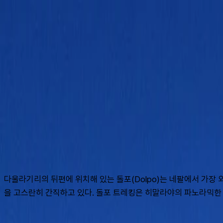
여행지
스타일
신발끈 정보
가이드
셀프가이드
AI
슈캐스트:
돌포 트레킹
shoecast
돌포 트레킹
다울라기리의 뒤편에 위치해 있는 돌포(Dolpo)는 네팔에서 가장
을 고스란히 간직하고 있다. 돌포 트레킹은 히말라야의 파노라믹한 