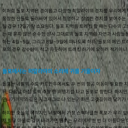
이처럼 돌포 지역은 경이롭고 다양한 히말라야의 경치를 우리에게 선사
웅장한 산들로 둘러싸여 있어서 청명하고 장엄한 경치를 보여주는 것
될 경우 17일가량 소요된다. 돌포 지역을 트레킹 할 때는 다수의 
는 때 묻지 않은 순수한 원시 그대로의 돌포 지역의 자연과 사람들은
하는 4월~5월, 그리고 8월~9월에 떠나도록 하자. 돌포의 메인
포의 경우 강수량이 적고 따듯하여 트레킹 하기에 오히려 적기이니 
돌포에서는 히말라야의 소리에 귀를 기울이자
돌포는 네팔의 수도 카트만두에서도 두 번의 항공 이동이 필요한 지역
뒤, 다음날 아침 일찍 주팔 행 비행기를 타고 돌포로 향한다. 하지
만나기까지의 길은 지그재그로 나 있는 가파른 고갯길이라 닿기가 
하지만 오늘의 목적지인 네팔에서 가장 스펙터클한 폭포가 우리 앞에
채 링모 마을로 걸어 내려가면 돌포는 우리에게 한 번 더 아름다운 