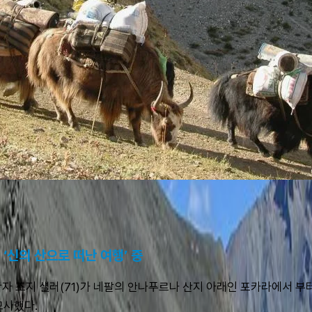
‘신의 산으로 떠난 여행’ 중
학자 조지 섈러(71)가 네팔의 안나푸르나 산지 아래인 포카라에서 부터
묘사했다.