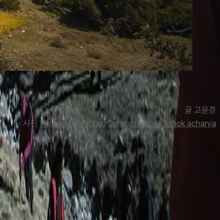
글 고윤경
사진 
Phurwa Dhondup
, 
Carsten.nebel
, 
ashok acharya