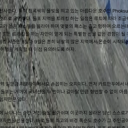
한다. 특히 청록색의 물빛을 띄고 있는 아름다운 호수인 Phoksum
으로 유명하다. 돌포 지역을 트레킹 하는 일정은 루트에 따라 조금
고도가 높은 패스들을 올라야 하며 몇몇의 패스는 좁고 험하여 오르는데
 힘든 트레킹을 하는 자만이 얻게 되는 특별한 선물 같은 경험이 될 
 트레킹 시즌인 8월과 9월은 흔히 네팔의 많은 지역에서 몬순이 시
여행을 계획할 때 이점 유의하도록 하자.
 일만큼 히말라야에서도 손꼽히는 오지이다. 먼저 카트만두에서 네팔간지
만 돌포는 기꺼이 국내선을 두 번이나 갈아탈 만큼 형언할 수 없이 아름
쉽지만은 않다.
 나타나는 순간 거친 숨을 몰아쉬며 이곳까지 올라온 당신 스스로가 
대자연을 선물한다. 바로 돌포 최고의 비경 폭순도 호수가 그 주인공