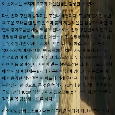
이 곳에서는 무지개 폭포와 해안절경을 감상할 수 있다.
다섯 번째 구간의 종착지는 조안나 해변이다. 드넓게 펼쳐진 해변
의 고운 모래를 맨 발로 밟으며 붉게 지는 노을을 감상하노라면 자
연의 경이로움을 새삼 깨닫게 된다. 여섯 번째 구간인 라이안스 덴 
캠핑장과 일곱 번째 구간인 데블스 키친 캠핑장까지 모든 트레일
은 완주했다면 이제 그레이트 오션 워크의 하일라이트라 불리는 
12사도상이 마지막 대미를 장식한다. 해안 가까이 줄지어 선 거대
한 석회암 바위 무리가 예수 그리스도의 열 두 제자를 연상시킨다 
하여 이름 붙여진, 이 자연이 만든 천연조각은 그러나 파도와 바람
에 의해 깎여 현재는 8개의 기둥만이 남아 있다. 이 기둥들은 바다
에서 융기한 해안 절벽이 파도에 의해 무너져 내리면서 단단한 부
분만 남게 된 것으로, 큰 것은 높이가 70m나 된다. 해안 절벽은 지
금도 1년에 10cm 이상 깎이고 있으므로 늦기 전에 자연이 만든 이 
절경을 꼭 감상해 보도록 하자.
이외에도 쉽렉 코스트에서는 아름다운 바다가 지닌 비극의 역사