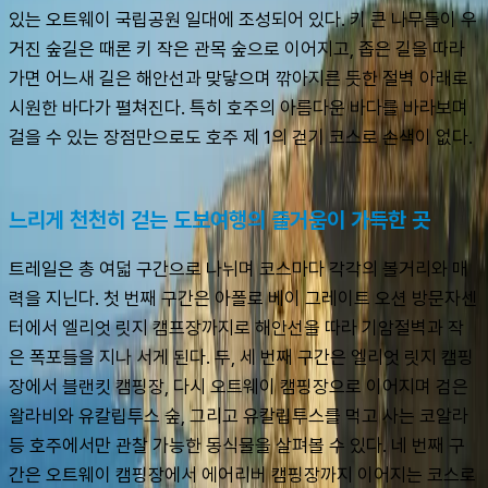
있는 오트웨이 국립공원 일대에 조성되어 있다. 키 큰 나무들이 우
거진 숲길은 때론 키 작은 관목 숲으로 이어지고, 좁은 길을 따라
가면 어느새 길은 해안선과 맞닿으며 깎아지른 듯한 절벽 아래로 
시원한 바다가 펼쳐진다. 특히 호주의 아름다운 바다를 바라보며 
걸을 수 있는 장점만으로도 호주 제 1의 걷기 코스로 손색이 없다.
느리게 천천히 걷는 도보여행의 즐거움이 가득한 곳
트레일은 총 여덟 구간으로 나뉘며 코스마다 각각의 볼거리와 매
력을 지닌다. 첫 번째 구간은 아폴로 베이 그레이트 오션 방문자센
터에서 엘리엇 릿지 캠프장까지로 해안선을 따라 기암절벽과 작
은 폭포들을 지나 서게 된다. 두, 세 번째 구간은 엘리엇 릿지 캠핑
장에서 블랜킷 캠핑장, 다시 오트웨이 캠핑장으로 이어지며 검은 
왈라비와 유칼립투스 숲, 그리고 유칼립투스를 먹고 사는 코알라 
등 호주에서만 관찰 가능한 동식물을 살펴볼 수 있다. 네 번째 구
간은 오트웨이 캠핑장에서 에어리버 캠핑장까지 이어지는 코스로 