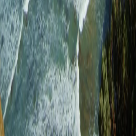
여행지
스타일
신발끈 정보
문의전화
02-333-4151
상담시간
평일 09:30 ~ 17:30 (주말·공휴일 휴무)
입금안내
하나은행 298-910003-08304 신발끈
서울시 마포구 와우산로 24길 9(창전동 436-28) 신발끈여행사
신발끈여행사는 일반여행업 보증보험, 기획여행업 보증보험에 가입되
어 있습니다.
대표자 장영복 사업자 등록번호 105-81-66169 통신판매업신고번
호 제2008-서울마포-01080호
개인정보취급방침
|
여행약관
|
해외여행자보험
|
주의사
항
|
shoetour@shoestring.kr
© 1991 - 2026 Shoestring Travel.
카카오톡 상담하기