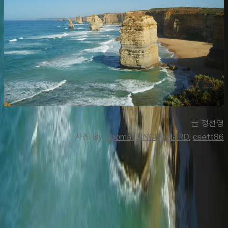
글 정선영
사진 By 
Thomas ENGUEHARD
, 
csett86
맨 위로
여행지
유럽
아시아
아프리카