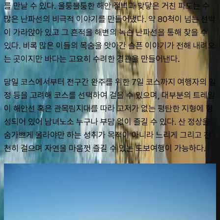
를 만날 수 있다. 울퉁불퉁한 해안 절벽과 맞닿은 거친 파도는 수
많은 난파선의 비극적 이야기를 만들어냈다. 약 80척이 넘는 선박
이 가라앉아 있고 그 흔적을 해변의 녹슨 난파선을 통해 찾을 수 
있다. 비록 많은 이들의 목숨을 앗아간 슬픈 이야기가 전해 내려오
는 곳이지만 바다는 고요히 수려한 경관을 만들어낸다.
당일 코스에서부터 전구간 완주를 위한 7일 코스까지 여행자의 일
정 등을 고려해 코스를 선택하여 걸을 수 있으며, 대부분의 트레일
이 해안선 혹은 관목림지대를 따라 고저가 없는 평탄한 지형에 형
성되어 있어 남녀노소 누구나 부담 없이 즐길 수 있다. 산 정상을 
숨가쁘게 올라야만 하는 성취가 목적이 아니라 느리게 그리고 천
천히 걸으며 자연을 마음껏 즐길 수 있는 도보여행이 가능하다.