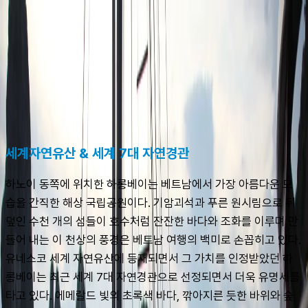
슈캐스트:
하롱베이
shoecast
하롱베이
세계자연유산 & 세계 7대 자연경관
하노이 동쪽에 위치한 하롱베이는 베트남에서 가장 아름다운 모
습을 간직한 해상 국립공원이다. 기암괴석과 푸른 원시림으로 뒤
덮인 수천 개의 섬들이 호수처럼 잔잔한 바다와 조화를 이루며 만
들어 내는 이 천상의 풍경은 베트남 여행의 백미로 손꼽히고 있다. 
유네스코 세계 자연유산에 등재되면서 그 가치를 인정받았던 하
롱베이는 최근 세계 7대 자연경관으로 선정되면서 더욱 유명세를 
타고 있다. 에메랄드 빛의 초록색 바다, 깎아지른 듯한 바위와 숲