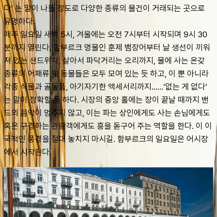
다’ 는 말이 나돌 정도로 다양한 종류의 물건이 거래되는 곳으로 
유명하다.
매주 일요일 새벽 5시, 겨울에는 오전 7시부터 시작되며 9시 30
분까지 열린다. 함부르크 명물인 훈제 뱀장어부터 날 생선이 끼워
져 있는 샌드위치, 살아서 파닥거리는 오리까지, 물에 사는 온갖 
종류의 어패류 및 동물들은 모두 모여 있는 듯 하고, 이 뿐 아니라 
각종 식물과 골동품, 아기자기한 액세서리까지……‘없는 게 없다’ 
는 말이 정확할 듯 하다. 시장의 중앙 홀에는 장이 끝날 때까지 밴
드의 음악이 멈추지 않고, 이는 파는 상인에게도 사는 손님에게도 
혹은 구경하는 관광객에게도 흥을 돋구어 주는 역할을 한다. 이 이
국적인 풍경을 절대 놓치지 마시길. 함부르크의 일요일은 어시장
에서 시작된다.