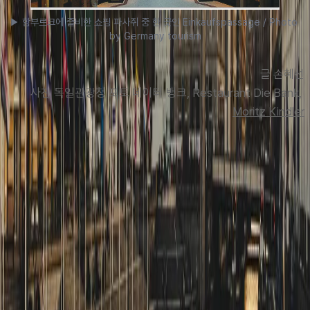
▶ 함부르크에 즐비한 쇼핑 파사쥐 중 한 곳인 Einkaufspassage / Photo 
by Germany tourism
글 손혜선
사진 독일관광청 포토 데이
터 뱅크, Restaurant Die Bank, 
Moritz Kindler
맨 위로
여행지
유럽
아시아
아프리카
중남미
북미
오세아니아
극지
99 different holidays