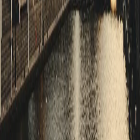
스타일
하이킹 & 트레킹
레일
애니멀
클래식
익스페디션
신발끈 정보
신발끈스토리
99 different holidays
슈캐스트
세계여행정보
여행공식
체력지수와 서비스레벨
가이드 운영 안내
여행지
스타일
신발끈 정보