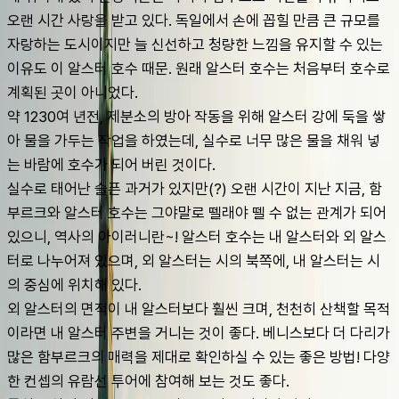
오랜 시간 사랑을 받고 있다. 독일에서 손에 꼽힐 만큼 큰 규모를 
자랑하는 도시이지만 늘 신선하고 청량한 느낌을 유지할 수 있는 
이유도 이 알스터 호수 때문. 원래 알스터 호수는 처음부터 호수로 
계획된 곳이 아니었다.
약 1230여 년전, 제분소의 방아 작동을 위해 알스터 강에 둑을 쌓
아 물을 가두는 작업을 하였는데, 실수로 너무 많은 물을 채워 넣
는 바람에 호수가 되어 버린 것이다.
실수로 태어난 슬픈 과거가 있지만(?) 오랜 시간이 지난 지금, 함
부르크와 알스터 호수는 그야말로 뗄래야 뗄 수 없는 관계가 되어 
있으니, 역사의 아이러니란~! 알스터 호수는 내 알스터와 외 알스
터로 나누어져 있으며, 외 알스터는 시의 북쪽에, 내 알스터는 시
의 중심에 위치해 있다.
외 알스터의 면적이 내 알스터보다 훨씬 크며, 천천히 산책할 목적
이라면 내 알스터 주변을 거니는 것이 좋다. 베니스보다 더 다리가 
많은 함부르크의 매력을 제대로 확인하실 수 있는 좋은 방법! 다양
한 컨셉의 유람선 투어에 참여해 보는 것도 좋다.