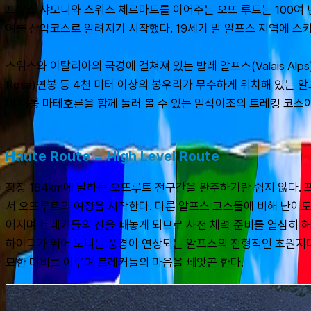
프랑스 샤모니와 스위스 체르마트를 이어주는 오뜨 루트는 100여 
여름 산악코스로 알려지기 시작했다. 19세기 말 알프스 지역에 스
스위스와 이탈리아의 국경에 걸쳐져 있는 발레 알프스(Valais Alps)는 바이
Rosa)연봉 등 4천 미터 이상의 봉우리가 무수하게 위치해 있는
대 미봉 마테호른을 함께 둘러 볼 수 있는 일석이조의 트레킹 코스
Haute Route = High Level Route
장장 184km에 달하는 오뜨루트 전구간을 완주하기란 쉽지 않다.
서 오뜨루트의 여정을 시작한다. 다른 알프스 코스들에 비해 난이도
어지며 트레커들의 진을 빼놓게 되므로 사전 체력 준비를 열심히 해
하이디가 뛰어 노니는 풍경이 연상되는 알프스의 전형적인 초원지대는 
묘한 대비를 이루며 트레커들의 마음을 빼앗곤 한다.