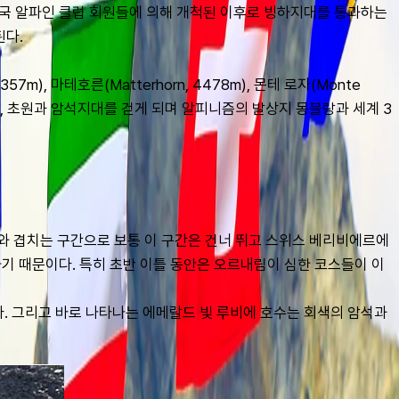
영국 알파인 클럽 회원들에 의해 개척된 이후로 빙하지대를 통과하는 
다. 
7m), 마테호른(Matterhorn, 4478m), 몬테 로자(Monte 
, 초원과 암석지대를 걷게 되며 알피니즘의 발상지 몽블랑과 세계 3
와 겹치는 구간으로 보통 이 구간은 건너 뛰고 스위스 베리비에르에
기 때문이다. 특히 초반 이틀 동안은 오르내림이 심한 코스들이 이
. 그리고 바로 나타나는 에메랄드 빛 루비에 호수는 회색의 암석과 