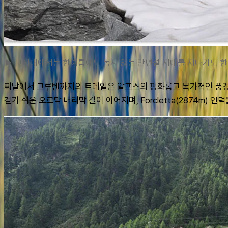
▶ 고지대에서는 한여름에도 녹지 않는 만년설 지대를 지나기도 한
찌날에서 그루벤까지의 트레일은 알프스의 평화롭고 목가적인 풍경이
걷기 쉬운 오르막 내리막 길이 이어지며, Forcletta(2874m