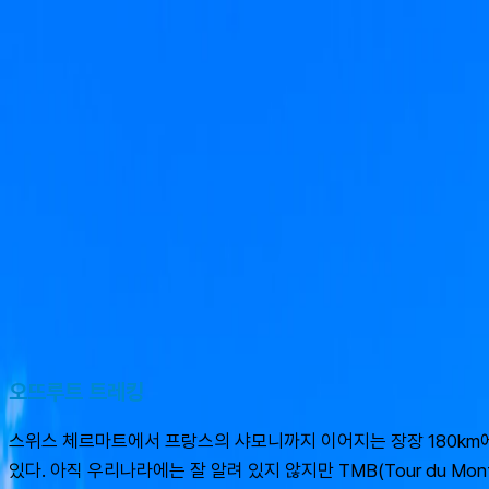
여행지
스타일
신발끈 정보
가이드
셀프가이드
AI
슈캐스트:
오뜨루트
shoecast
오뜨루트
오뜨루트 트레킹
스위스 체르마트에서 프랑스의 샤모니까지 이어지는 장장 180km에
있다. 아직 우리나라에는 잘 알려 있지 않지만 TMB(Tour du 