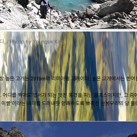
hoto by Youngsik Kim
 가장 높은 고개는 2919m의 리미아텡 고개이다. 높은 고개에서는 한
 어디를 찍어도 엽서가 되는 멋진 풍경을 지닌 알프스이지만, 그 중
 이빨’이라는 의미를 드러내듯 명쾌하도록 뽀족한 산봉우리의 당 블