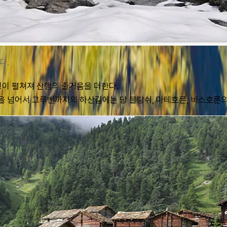
다.
 펼쳐져 산행의 즐거움을 더한다. 
) 언덕을 넘어서 그루벤까지의 하산길에는 당 블랑쉬, 마테호른, 비스호른