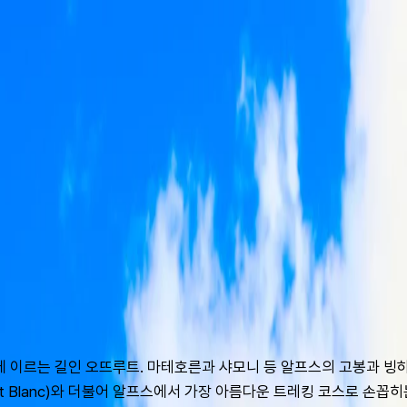
 이르는 길인 오뜨루트. 마테호른과 샤모니 등 알프스의 고봉과 빙하를
Mont Blanc)와 더불어 알프스에서 가장 아름다운 트레킹 코스로 손