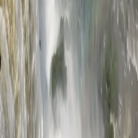
맨 위로
여행지
유럽
아시아
아프리카
중남미
북미
오세아니아
극지
99 different holidays
스타일
하이킹 & 트레킹
레일
애니멀
클래식
익스페디션
신발끈 정보
신발끈스토리
99 different holidays