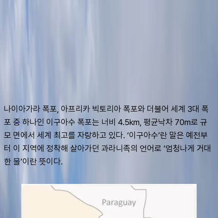
슈캐스트:
이구아수 폭포
shoecast
이구아수 폭포
나이아가라 폭포, 아프리카 빅토리아 폭포와 더불어 세계 3대 폭
포 중 하나인 이구아수 폭포는 너비 4.5km, 평균낙차 70m로 규
모 면에서 세계 최고를 자랑하고 있다. ‘이구아수’란 말은 예전부
터 이 지역에 정착해 살아가던 과라니족의 언어로 ‘엄청나게 거대
한 물’이란 뜻이다.