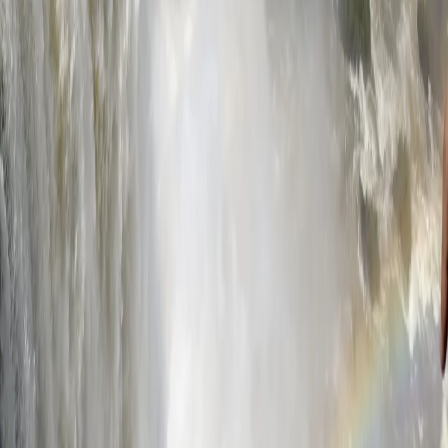
슈캐스트
세계여행정보
여행공식
체력지수와 서비스레벨
가이드 운영 안내
여행지
스타일
신발끈 정보
문의전화
02-333-4151
상담시간
평일 09:30 ~ 17:30 (주말·공휴일 휴무)
입금안내
하나은행 298-910003-08304 신발끈
서울시 마포구 와우산로 24길 9(창전동 436-28) 신발끈여행사
신발끈여행사는 일반여행업 보증보험, 기획여행업 보증보험에 가입되
어 있습니다.