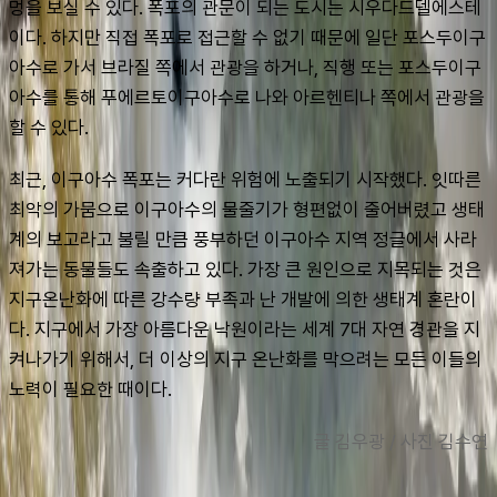
멍을 보실 수 있다. 폭포의 관문이 되는 도시는 시우다드델에스테
이다. 하지만 직접 폭포로 접근할 수 없기 때문에 일단 포스두이구
아수로 가서 브라질 쪽에서 관광을 하거나, 직행 또는 포스두이구
아수를 통해 푸에르토이구아수로 나와 아르헨티나 쪽에서 관광을 
할 수 있다.
최근, 이구아수 폭포는 커다란 위험에 노출되기 시작했다. 잇따른 
최악의 가뭄으로 이구아수의 물줄기가 형편없이 줄어버렸고 생태
계의 보고라고 불릴 만큼 풍부하던 이구아수 지역 정글에서 사라
져가는 동물들도 속출하고 있다. 가장 큰 원인으로 지목되는 것은 
지구온난화에 따른 강수량 부족과 난 개발에 의한 생태계 혼란이
다. 지구에서 가장 아름다운 낙원이라는 세계 7대 자연 경관을 지
켜나가기 위해서, 더 이상의 지구 온난화를 막으려는 모든 이들의 
노력이 필요한 때이다. 
글 김우광 / 사진 김수연