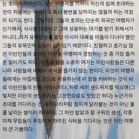
는 초대가 이어진다. 낯선 여행자를 기꺼이 자신의 집에 초대하는 
것이 처음에는 어색하고 혹시 봉변을 당하지는 않을까 하는 걱정
이 되기도 한다. 그렇지만 그들의 호의는 단순히 외국인 여행자가 
신기해서, 식사를 대접하고 그에 상응하는 대가를 받기 위해서가 
아니다. 과거 유목민으로 중앙 아시아 대륙을 떠돌아 다녀야 했던 
그들의 유목민적 감성이 남아있기 때문이다. 친절하고 호기심 많
은 이란인들의 초대는 이란을 여행하며 경험하는 것 중 가장 즐거
운 일이기도 하다. 가족과 집을 소중히 여기는 이란사람들은 다른 
나라 사람들에 비해서 외식을 즐기지 않는 편이다. 이것이 여행자
들에게는 아킬레스 건으로 작용하는데 이 점을 커버하는 것이 바
로 이란인들의 진짜 가정식이다. 하루 세끼 샌드위치를 먹으며(그
렇지만 이란의 샌드위치는 그것만으로도 맛있긴 하다) 누군가의 
초대를 기다리는 것, 우리나라처럼 찰지게 달라붙는 것이 아닌 풀
풀 날리는 쌀이라 하더라도 그 하얀 밥알과 잘 구워진 생선, 각종 
야채 무침들이 푸짐하게 차려진 식탁을 기다리는 것은 이란 여행
의 큰 기쁨이다.