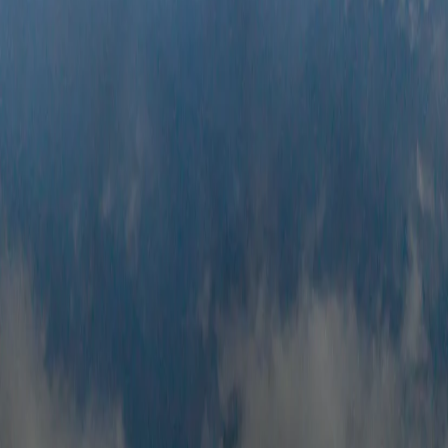
클래식
익스페디션
신발끈 정보
신발끈스토리
99 different holidays
슈캐스트
세계여행정보
여행공식
체력지수와 서비스레벨
가이드 운영 안내
여행지
스타일
신발끈 정보
문의전화
02-333-4151