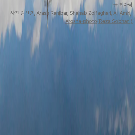
글 최아
람
사진 김선겸, 
Arash Ranjbar
, 
Shahab Zolfaghari
, 
Ali Amiri
, 
Arosha-photo(Reza Sobhani)
맨 위로
여행지
유럽
아시아
아프리카
중남미
북미
오세아니아
극지
99 different holidays
스타일
하이킹 & 트레킹
레일
애니멀