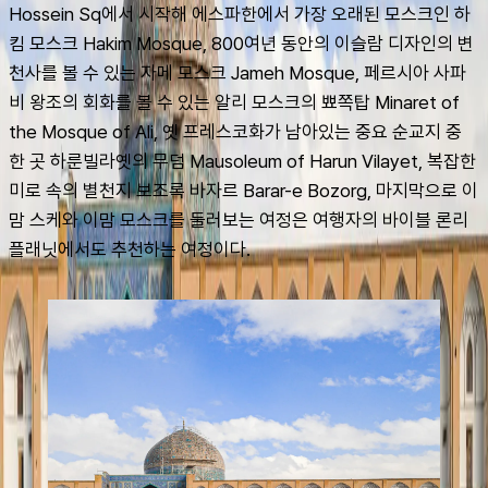
Hossein Sq에서 시작해 에스파한에서 가장 오래된 모스크인 하
킴 모스크 Hakim Mosque, 800여년 동안의 이슬람 디자인의 변
천사를 볼 수 있는 자메 모스크 Jameh Mosque, 페르시아 사파
비 왕조의 회화를 볼 수 있는 알리 모스크의 뾰쪽탑 Minaret of 
the Mosque of Ali, 옛 프레스코화가 남아있는 중요 순교지 중 
한 곳 하룬빌라옛의 무덤 Mausoleum of Harun Vilayet, 복잡한 
미로 속의 별천지 보조록 바자르 Barar-e Bozorg, 마지막으로 이
맘 스케와 이맘 모스크를 둘러보는 여정은 여행자의 바이블 론리
플래닛에서도 추천하는 여정이다.