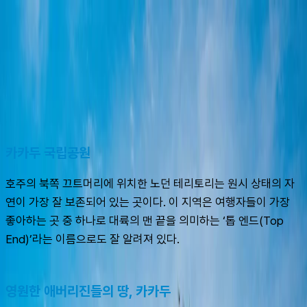
슈캐스트:
카카두 국립공원
shoecast
카카두 국립공원
카카두 국립공원
호주의 북쪽 끄트머리에 위치한 노던 테리토리는 원시 상태의 자
연이 가장 잘 보존되어 있는 곳이다. 이 지역은 여행자들이 가장 
좋아하는 곳 중 하나로 대륙의 맨 끝을 의미하는 ‘톱 엔드(Top 
End)’라는 이름으로도 잘 알려져 있다.
영원한 애버리진들의 땅, 카카두